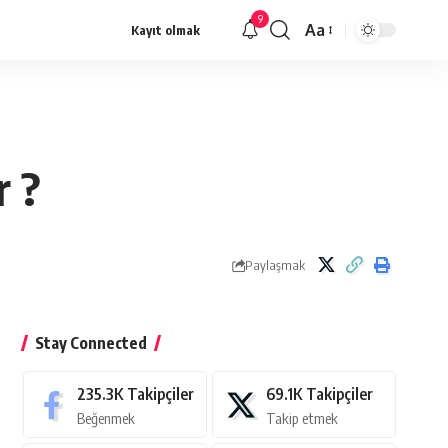
9
Aa
Kayıt olmak
Yazı
Tipi
Yeniden
Boyutlandırıcı
r ?
Paylaşmak
Stay Connected
235.3K
Takipçiler
69.1K
Takipçiler
Beğenmek
Takip etmek