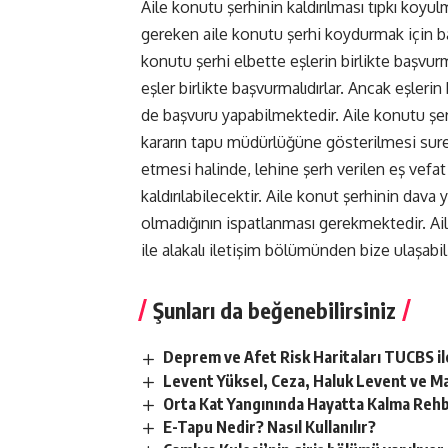
Aile konutu şerhinin kaldırılması tıpkı koyu
gereken aile konutu şerhi koydurmak için b
konutu şerhi elbette eşlerin birlikte başvurm
eşler birlikte başvurmalıdırlar. Ancak eşler
de başvuru yapabilmektedir. Aile konutu şerh
kararın tapu müdürlüğüne gösterilmesi suret
etmesi halinde, lehine şerh verilen eş vefat 
kaldırılabilecektir. Aile konut şerhinin dava 
olmadığının ispatlanması gerekmektedir. Aile
ile alakalı iletişim bölümünden bize ulaşabili
Şunları da beğenebilirsiniz
Deprem ve Afet Risk Haritaları TUCBS i
Levent Yüksel, Ceza, Haluk Levent ve Ma
Orta Kat Yangınında Hayatta Kalma Rehber
E-Tapu Nedir? Nasıl Kullanılır?