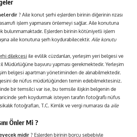
geler
nelerdir
? Aile konut şerhi eşlerden birinin diğerinin rızası
sarrufi işlem yapmasını önlemeyi sağlar. Aile konutuna
ek bulunmamaktadır. Eşlerden birinin kötüniyetli işlem
şına aile konutuna şerh koydurabilecektir.
Aile konutu
rhi dilekçesi
ile evlilik cüzdanları, yerleşim yeri belgesi ve
Sicil Müdürlüğüne başvuru yapması gerekmektedir. Yerleşim
leşim belgesi apartman yönetiminden de alınabilmektedir.
elgesini de nüfus müdürlüğünden temin edebilmektesiniz.
nde bir temsilci var ise, bu temsile ilişkin belgenin de
aricinde şerh koydurmak isteyen tarafın fotoğraflı nüfus
sikalık fotoğrafları, T.C. Kimlik ve vergi numarası da
aile
.
ını Önler Mi ?
leyecek midir
? Eşlerden birinin borcu sebebiyle