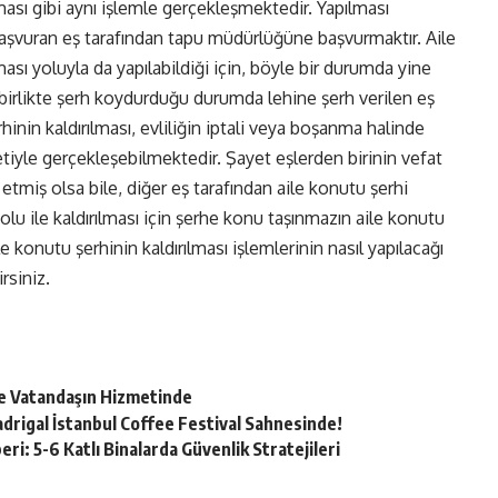
lması gibi aynı işlemle gerçekleşmektedir. Yapılması
aşvuran eş tarafından tapu müdürlüğüne başvurmaktır. Aile
ası yoluyla da yapılabildiği için, böyle bir durumda yine
in birlikte şerh koydurduğu durumda lehine şerh verilen eş
inin kaldırılması, evliliğin iptali veya boşanma halinde
iyle gerçekleşebilmektedir. Şayet eşlerden birinin vefat
etmiş olsa bile, diğer eş tarafından aile konutu şerhi
yolu ile kaldırılması için şerhe konu taşınmazın aile konutu
 konutu şerhinin kaldırılması işlemlerinin nasıl yapılacağı
rsiniz.
le Vatandaşın Hizmetinde
drigal İstanbul Coffee Festival Sahnesinde!
i: 5-6 Katlı Binalarda Güvenlik Stratejileri