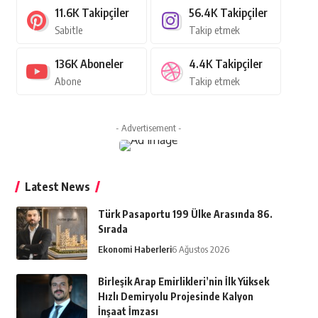
11.6K
Takipçiler
56.4K
Takipçiler
Sabitle
Takip etmek
136K
Aboneler
4.4K
Takipçiler
Abone
Takip etmek
- Advertisement -
Latest News
Türk Pasaportu 199 Ülke Arasında 86.
Sırada
Ekonomi Haberleri
6 Ağustos 2026
Birleşik Arap Emirlikleri’nin İlk Yüksek
Hızlı Demiryolu Projesinde Kalyon
İnşaat İmzası