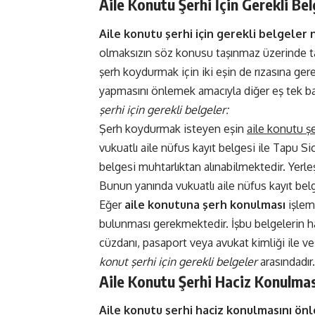
Aile Konutu Şerhi İçin Gerekli Bel
Aile konutu şerhi için gerekli belgeler 
olmaksızın söz konusu taşınmaz üzerinde ta
şerh koydurmak için iki eşin de rızasına ger
yapmasını önlemek amacıyla diğer eş tek ba
şerhi için gerekli belgeler:
Şerh koydurmak isteyen eşin
aile konutu şe
vukuatlı aile nüfus kayıt belgesi ile Tapu 
belgesi muhtarlıktan alınabilmektedir. Yer
Bunun yanında vukuatlı aile nüfus kayıt b
Eğer
aile konutuna şerh konulması
işlemi
bulunması gerekmektedir. İşbu belgelerin h
cüzdanı, pasaport veya avukat kimliği ile ve
konut şerhi için gerekli belgeler
arasındadır
Aile Konutu Şerhi Haciz Konulmas
Aile konutu şerhi haciz konulmasını ön