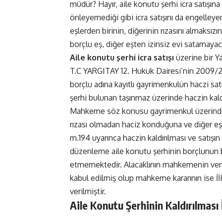
müdür? Hayır, aile konutu şerhi icra satışına
önleyemediği gibi icra satışını da engelley
eşlerden birinin, diğerinin rızasını almaksız
borçlu eş, diğer eşten izinsiz evi satamayac
Aile konutu şerhi icra satışı
üzerine bir Ya
T.C YARGITAY 12. Hukuk Dairesi’nin 2009/2
borçlu adına kayıtlı gayrimenkulün haczi sa
şerhi bulunan taşınmaz üzerinde haczin kaldı
Mahkeme söz konusu gayrimenkul üzerinde 
rızası olmadan haciz konduğuna ve diğer eş
m.194 uyarınca haczin kaldırılması ve satış
düzenleme aile konutu şerhinin borçlunun bo
etmemektedir. Alacaklının mahkemenin vermiş
kabul edilmiş olup mahkeme kararının is
verilmiştir.
Aile Konutu Şerhinin Kaldırılması 