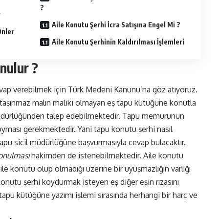
?
r
Aile Konutu Şerhi İcra Satışına Engel Mi ?
Önler
Aile Konutu Şerhinin Kaldırılması İşlemleri
nulur ?
evap verebilmek için Türk Medeni Kanunu’na göz atıyoruz.
 taşınmaz malın maliki olmayan eş tapu kütüğüne konutla
u müdürlüğünden talep edebilmektedir. Tapu memurunun
koyması gerekmektedir. Yani tapu konutu şerhi nasıl
tapu sicil müdürlüğüne başvurmasıyla cevap bulacaktır.
konulması
hakimden de istenebilmektedir. Aile konutu
le konutu olup olmadığı üzerine bir uyuşmazlığın varlığı
konutu şerhi koydurmak isteyen eş diğer eşin rızasını
tapu kütüğüne yazımı işlemi sırasında herhangi bir harç ve