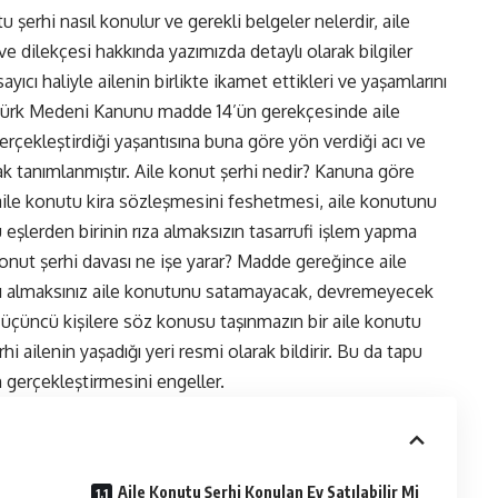
tu şerhi nasıl konulur ve gerekli belgeler nelerdir, aile
 ve dilekçesi hakkında yazımızda detaylı olarak bilgiler
ayıcı haliyle ailenin birlikte ikamet ettikleri ve yaşamlarını
. Türk Medeni Kanunu madde 14’ün gerekçesinde aile
erçekleştirdiği yaşantısına buna göre yön verdiği acı ve
arak tanımlanmıştır. Aile konut şerhi nedir? Kanuna göre
n aile konutu kira sözleşmesini feshetmesi, aile konutunu
 eşlerden birinin rıza almaksızın tasarrufi işlem yapma
 konut şerhi davası ne işe yarar? Madde gereğince aile
asını almaksınız aile konutunu satamayacak, devremeyecek
 üçüncü kişilere söz konusu taşınmazın bir aile konutu
hi ailenin yaşadığı yeri resmi olarak bildirir. Bu da tapu
 gerçekleştirmesini engeller.
Aile Konutu Şerhi Konulan Ev Satılabilir Mi