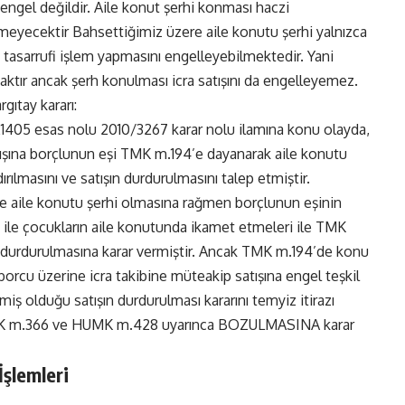
 engel değildir. Aile konut şerhi konması haczi
emeyecektir Bahsettiğimiz üzere aile konutu şerhi yalnızca
ın tasarrufi işlem yapmasını engelleyebilmektedir. Yani
aktır ancak şerh konulması icra satışını da engelleyemez.
rgıtay kararı:
1405 esas nolu 2010/3267 karar nolu ilamına konu olayda,
tışına borçlunun eşi TMK m.194’e dayanarak aile konutu
rılmasını ve satışın durdurulmasını talep etmiştir.
aile konutu şerhi olmasına rağmen borçlunun eşinin
 ile çocukların aile konutunda ikamet etmeleri ile TMK
ın durdurulmasına karar vermiştir. Ancak TMK m.194’de konu
rcu üzerine icra takibine müteakip satışına engel teşkil
 olduğu satışın durdurulması kararını temyiz itirazı
e İİK m.366 ve HUMK m.428 uyarınca BOZULMASINA karar
İşlemleri