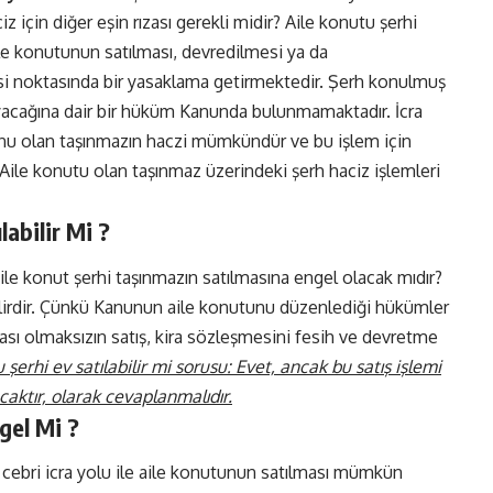
z için diğer eşin rızası gerekli midir? Aile konutu şerhi
aile konutunun satılması, devredilmesi ya da
si noktasında bir yasaklama getirmektedir. Şerh konulmuş
yacağına dair bir hüküm Kanunda bulunmamaktadır. İcra
onu olan taşınmazın haczi mümkündür ve bu işlem için
Aile konutu olan taşınmaz üzerindeki şerh haciz işlemleri
labilir Mi ?
aile konut şerhi taşınmazın satılmasına engel olacak mıdır?
ilirdir. Çünkü Kanunun aile konutunu düzenlediği hükümler
zası olmaksızın satış, kira sözleşmesini fesih ve devretme
 şerhi ev satılabilir mi sorusu: Evet, ancak bu satış işlemi
caktır, olarak cevaplanmalıdır.
gel Mi ?
, cebri icra yolu ile aile konutunun satılması mümkün