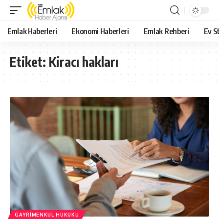
Emlak Haberleri
Ekonomi Haberleri
Emlak Rehberi
Ev St
Etiket:
Kiracı hakları
GAYRIMENKUL HUKUKU