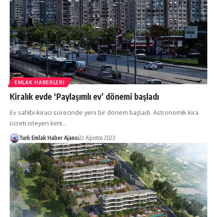
EMLAK HABERLERI
Kiralık evde ‘Paylaşımlı ev’ dönemi başladı
Ev sahibi-kiracı sürecinde yeni bir dönem başladı. Astronomik kira
ücreti isteyen kimi…
Turk Emlak Haber Ajansı
22 Ağustos 2023