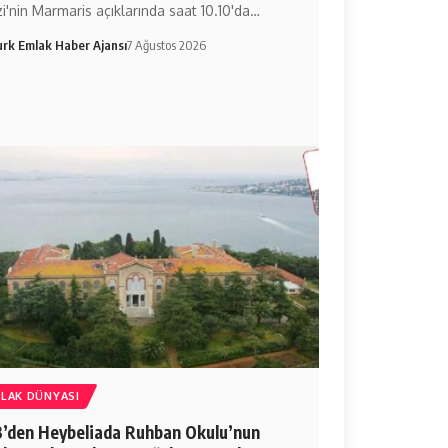
i'nin Marmaris açıklarında saat 10.10'da…
urk Emlak Haber Ajansı
7 Ağustos 2026
LAK DÜNYASI
’den Heybeliada Ruhban Okulu’nun