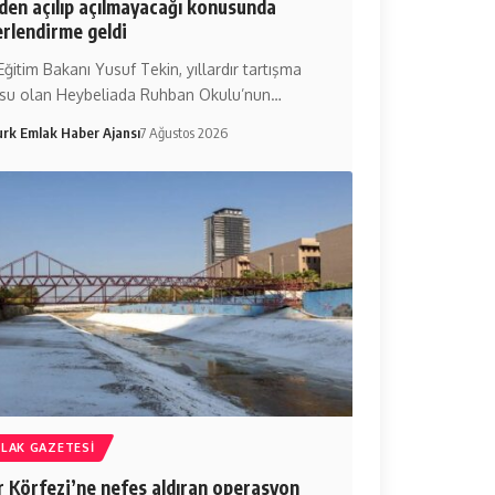
den açılıp açılmayacağı konusunda
rlendirme geldi
 Eğitim Bakanı Yusuf Tekin, yıllardır tartışma
su olan Heybeliada Ruhban Okulu’nun…
urk Emlak Haber Ajansı
7 Ağustos 2026
LAK GAZETESI
r Körfezi’ne nefes aldıran operasyon