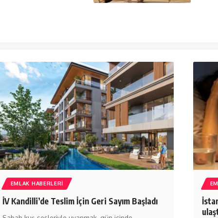
EMLAK HABERLERI
EM
İV Kandilli’de Teslim İçin Geri Sayım Başladı
İsta
ulaş
Sabah kuş sesleriyle uyanmak, gün içinde