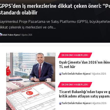
EMLAK HABERLERI
İV Kandilli’de Teslim İçin Geri Sayım Başladı
Sabah kuş sesleriyle uyanmak, gün içinde İstanbul'un her noktas
dönmek… Kandilli'nin en seçkin konut…
Emlak Haber Ajansı
7 Ağustos 2026
EKONOMI HABERLERI
Oyak Çimento’dan 2026’nın ikinc
TL net kâr
Turk Emlak Haber Ajansı
7 Ağustos 2026
EKONOMI HABERLERI
Ticaret Bakanlığı’ndan tapu ve 
kritik adımı atlayan satış yapa
Turk Emlak Haber Ajansı
6 Ağustos 2026