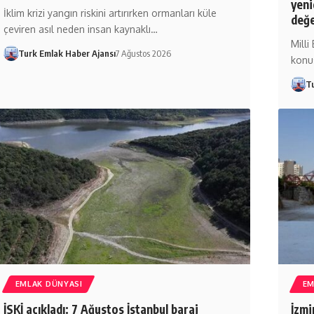
yeni
İklim krizi yangın riskini artırırken ormanları küle
değe
çeviren asıl neden insan kaynaklı…
Milli
Turk Emlak Haber Ajansı
7 Ağustos 2026
konu
T
EMLAK DÜNYASI
EM
İSKİ açıkladı: 7 Ağustos İstanbul baraj
İzmi