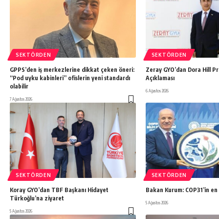
SEKTÖRDEN
SEKTÖRDEN
GPPS’den iş merkezlerine dikkat çeken öneri:
Zeray GYO’dan Dora Hill Pro
“Pod uyku kabinleri” ofislerin yeni standardı
Açıklaması
olabilir
6 Ağustos 2026
7 Ağustos 2026
SEKTÖRDEN
SEKTÖRDEN
Koray GYO’dan TBF Başkanı Hidayet
Bakan Kurum: COP31’in en 
Türkoğlu’na ziyaret
5 Ağustos 2026
5 Ağustos 2026