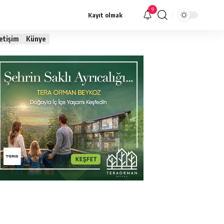
9
Kayıt olmak
letişim
Künye