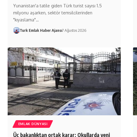
Yunanistan'a tatile giden Türk turist sayısı 1.5
milyonu aşarken, sektör temsilcilerinden
"kıyaslama"…
Turk Emlak Haber Ajansı
7 Ağustos 2026
EMLAK DÜNYASI
Üç bakanlıktan ortak karar: Okullarda yeni