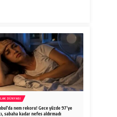
LAK DÜNYASI
nbul’da nem rekoru! Gece yüzde 97’ye
tı, sabaha kadar nefes aldırmadı