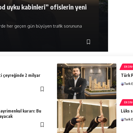
ına kolayca ulaşmak, akşam ise Boğaz'ın huzuruna
Turk Emlak 
EKON
i çeyreğinde 2 milyar
Türk P
Turk E
EKON
gayrimenkul kararı: Bu
Lüks s
mayacak
Turk E