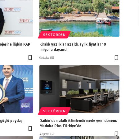
SEKTÖRDEN
jesine İlişkin KAP
Kiralık yazlıklar azaldı, aylık fiyatlar 10
milyona dayandı
6 Ağustos 2026
SEKTÖRDEN
güçlü paydaşı
Daikin’den akıllı iklimlendirmede yeni dönem:
Madoka Plus Türkiye’de
4 Ağustos 2026