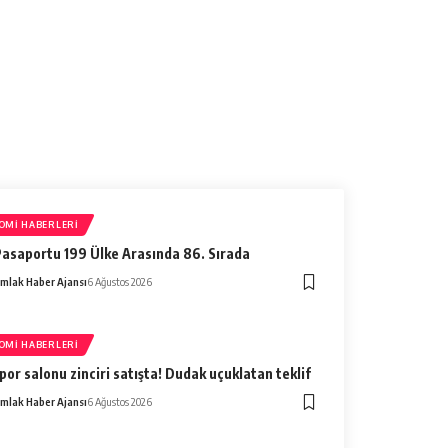
Haber Ajansı
7 Ağustos 2026
OMI HABERLERI
asaportu 199 Ülke Arasında 86. Sırada
mlak Haber Ajansı
6 Ağustos 2026
OMI HABERLERI
por salonu zinciri satışta! Dudak uçuklatan teklif
mlak Haber Ajansı
6 Ağustos 2026