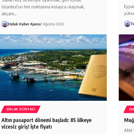
Eyyam
İstanbul'un her noktasına kolayca ulaşmak,
yüks
akşam…
T
Emlak Haber Ajansı
7 Ağustos 2026
EMLAK DÜNYASI
EM
Altın pasaport dönemi başladı: 85 ülkeye
Muğl
vizesiz giriş! İşte fiyatı
Afet 