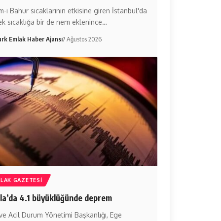
-ı Bahur sıcaklarının etkisine giren İstanbul'da
ek sıcaklığa bir de nem eklenince…
urk Emlak Haber Ajansı
7 Ağustos 2026
LAK GAZETESI
a’da 4.1 büyüklüğünde deprem
ve Acil Durum Yönetimi Başkanlığı, Ege