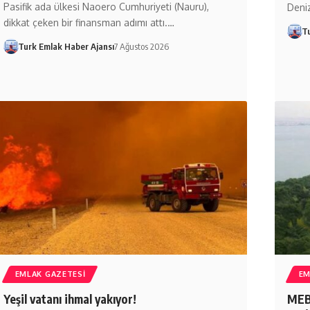
Pasifik ada ülkesi Naoero Cumhuriyeti (Nauru),
Deniz
dikkat çeken bir finansman adımı attı.…
T
Turk Emlak Haber Ajansı
7 Ağustos 2026
EMLAK GAZETESI
EM
Yeşil vatanı ihmal yakıyor!
MEB