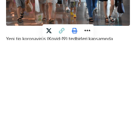
Yeni tip koronavirüs (Kovid-19) tedbirleri kapsamında
Rusya’nın uyguladığı uçuş kısıtlamasının kaldırılmasıyla
Muğla’da hazırlıklarını tamamlayan turistik tesisler ve
havalimanları Rusya’dan gelen misafirlerini ağırlamaya
başladı. Doğal güzellikleri nedeniyle ön plana çıkan
Muğla’nın turizm merkezlerinde yoğunluk yaşanıyor. Sağlığın
ön planda tutulduğu tesislerde salgına karşı alınan
tedbirlerden taviz verilmiyor.
Bölgedeki otel ve mavi bayraklı plajlara gelen ziyaretçilerin,
deniz ve havuza girme, güneşlenme alanlarında sosyal
mesafe kuralı kapsamında hareket etmeleri sağlanıyor.