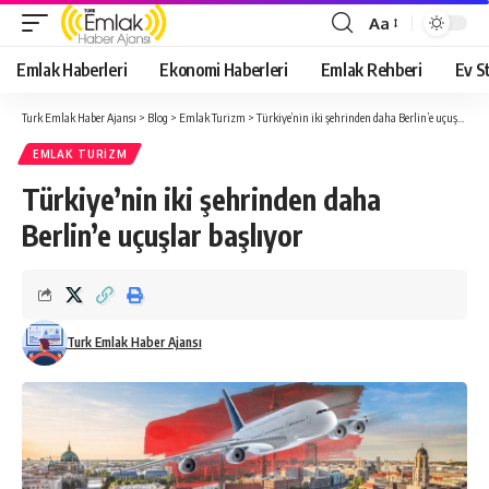
Aa
Yazı
Tipi
Emlak Haberleri
Ekonomi Haberleri
Emlak Rehberi
Ev St
Yeniden
Boyutlandırıcı
Turk Emlak Haber Ajansı
>
Blog
>
Emlak Turizm
>
Türkiye’nin iki şehrinden daha Berlin’e uçuşlar başlıyor
EMLAK TURIZM
Türkiye’nin iki şehrinden daha
Berlin’e uçuşlar başlıyor
Turk Emlak Haber Ajansı