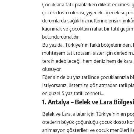
Çocuklarla tatil planlarken dikkat edilmesi
çocuk dostu olması, yiyecek–içecek seçenekle
durumlarda sağlık hizmetlerine erişim imkânı
kaçınmak ve çocukların rahat bir tatil geç
bulundurulmalıdır.
Bu yazıda, Türkiye’nin farklı bölgelerinde
muhteşem tatil rotasını sizler için derledim.
tercih edebileceği, hem deniz hem de kara a
oluşuyor.
Eğer siz de bu yaz tatilinde çocuklarınızla
istiyorsanız, listemize göz atmadan tatil pla
en güzel 5 yaz tatili cenneti…
1. Antalya – Belek ve Lara Bölges
Belek ve Lara, aileler için Türkiye’nin en po
otellerin büyük çoğunluğu çocuk dostu konse
animasyon gösterileri ve çocuk menüleri i