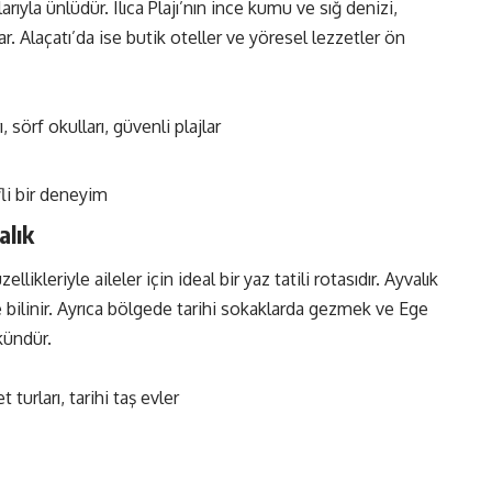
ıyla ünlüdür. Ilıca Plajı’nın ince kumu ve sığ denizi,
r. Alaçatı’da ise butik oteller ve yöresel lezzetler ön
 sörf okulları, güvenli plajlar
fli bir deneyim
alık
ikleriyle aileler için ideal bir yaz tatili rotasıdır. Ayvalık
ile bilinir. Ayrıca bölgede tarihi sokaklarda gezmek ve Ege
kündür.
t turları, tarihi taş evler