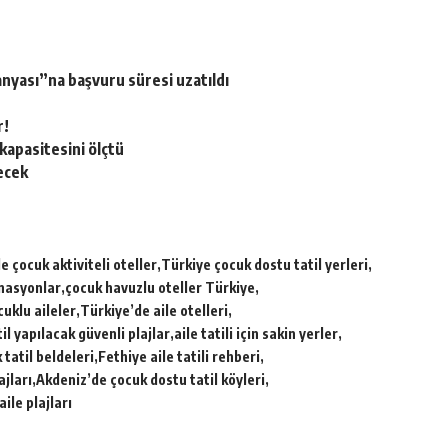
nyası”na başvuru süresi uzatıldı
r!
kapasitesini ölçtü
ecek
e çocuk aktiviteli oteller
Türkiye çocuk dostu tatil yerleri
tinasyonlar
çocuk havuzlu oteller Türkiye
ocuklu aileler
Türkiye’de aile otelleri
il yapılacak güvenli plajlar
aile tatili için sakin yerler
 tatil beldeleri
Fethiye aile tatili rehberi
ajları
Akdeniz’de çocuk dostu tatil köyleri
ile plajları