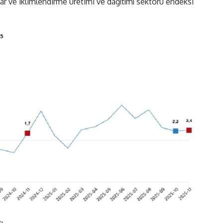
har ve iklimlendirme üretimi ve dağıtımı sektörü endeksi