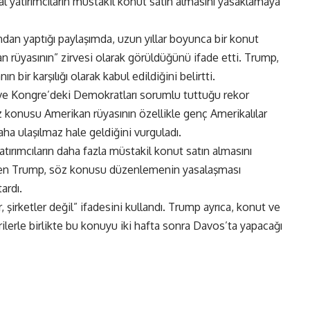
yatırımcıların müstakil konut satın almasını yasaklamaya
dan yaptığı paylaşımda, uzun yıllar boyunca bir konut
n rüyasının” zirvesi olarak görüldüğünü ifade etti. Trump,
bir karşılığı olarak kabul edildiğini belirtti.
ve Kongre’deki Demokratları sorumlu tuttuğu rekor
konusu Amerikan rüyasının özellikle genç Amerikalılar
aha ulaşılmaz hale geldiğini vurguladı.
ırımcıların daha fazla müstakil konut satın almasını
irten Trump, söz konusu düzenlemenin yasalaşması
ardı.
şirketler değil” ifadesini kullandı. Trump ayrıca, konut ve
erilerle birlikte bu konuyu iki hafta sonra Davos’ta yapacağı