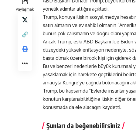
ABD Başkanı Donald Trump, büyük kurumsal 
yönelik adımlar attığını açıkladı.
Paylaşmak
Trump, konuya ilişkin sosyal medya hesabın
satın almanın ve ev sahibi olmanın “Amerika
bunun çok çalışmanın ve doğru olanı yapmanın 
Ancak Trump, eski ABD Başkanı Joe Biden 
düzeydeki yüksek enflasyon nedeniyle, söz 
başta olmak üzere birçok kişi için giderek d
Bu ve benzeri nedenlerle büyük kurumsal yat
yasaklamak için harekete geçtiklerini bel
amacıyla Kongre’ye çağrıda bulunacağını akt
Trump, bu kapsamda “Evlerde insanlar yaşar, 
konutun karşılanabilirliğine ilişkin diğer ön
konuşmada da ele alacağını kaydetti.
Şunları da beğenebilirsiniz