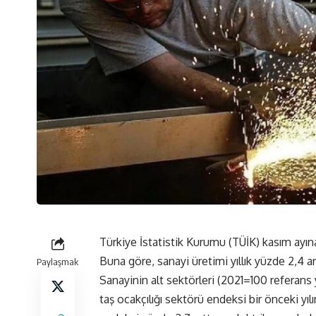
Türkiye İstatistik Kurumu (TÜİK) kasım ayına i
Buna göre, sanayi üretimi yıllık yüzde 2,4 art
Paylaşmak
Sanayinin alt sektörleri (2021=100 referans 
taş ocakçılığı sektörü endeksi bir önceki yıl