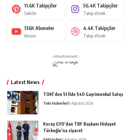
11.6K
Takipçiler
56.4K
Takipçiler
Sabitle
Takip etmek
136K
Aboneler
4.4K
Takipçiler
Abone
Takip etmek
- Advertisement -
Latest News
TOKİ’den 51 İlde 540 Gayrimenkul Satışı
Toki Haberleri
5 Ağustos 2026
Koray GYO’dan TBF Başkanı Hidayet
Türkoğlu’na ziyaret
Sektörden
5 Ağustos 2026