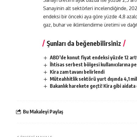
Sanayi üretimi aylık bazda ise yüzde 2,5 artt
Sanayinin alt sektörleri incelendiğinde, 202
endeksi bir önceki aya göre yüzde 4,8 azaldı
gaz, buhar ve iklimlendirme üretimi ve dağı
Şunları da beğenebilirsiniz
ABD’de konut fiyat endeksi yüzde 12 art
İhtisas serbest bölgesi kullanıcılarına p
Kira zam tavanı belirlendi
Müteahhitlik sektörü yurt dışında 4,1 mily
Bakanlık harekete geçti! Kira gibi aidat
Bu Makaleyi Paylaş