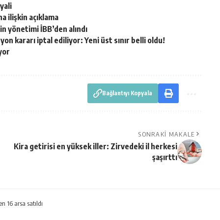
yali
a ilişkin açıklama
in yönetimi İBB’den alındı
 kararı iptal ediliyor: Yeni üst sınır belli oldu!
iyor
Bağlantıyı Kopyala
SONRAKI MAKALE
Kira getirisi en yüksek iller: Zirvedeki il herkesi
şaşırttı
n 16 arsa satıldı