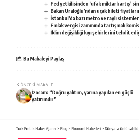
Fed yetkilisinden ‘ufak miktarlı artış’ sin
Bakan Uraloğlu’ndan uçak bileti fiyatların
İstanbul’da bazı metro ve raylı sistemler
Emlak vergisi zammında tartışmalı komisyon
İklim değişikliği kıyı şehirlerini tehdit ed
Bu Makaleyi Paylaş
ÖNCEKI MAKALE
İzocam: “Doğru yalıtım, yarına yapılan en güçlü
yatırımdır”
Turk Emlak Haber Ajansı
>
Blog
>
Ekonomi Haberleri
>
Dünyaca ünlü sahilde