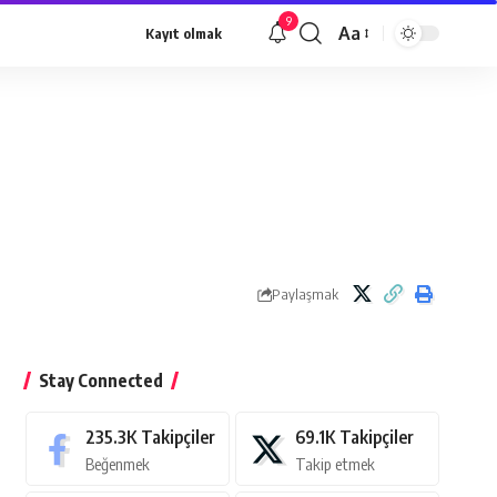
9
Aa
Kayıt olmak
Yazı
Tipi
Yeniden
Boyutlandırıcı
Paylaşmak
Stay Connected
235.3K
Takipçiler
69.1K
Takipçiler
Beğenmek
Takip etmek