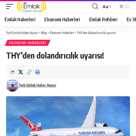
Aa
Yazı
Tipi
Emlak Haberleri
Ekonomi Haberleri
Emlak Rehberi
Ev St
Yeniden
Boyutlandırıcı
Turk Emlak Haber Ajansı
>
Blog
>
Ekonomi Haberleri
>
THY’den dolandırıcılık uyarısı!
EKONOMI HABERLERI
THY’den dolandırıcılık uyarısı!
Turk Emlak Haber Ajansı