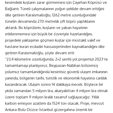
kesimdeki kuşların zarar görmemesi için Çayırhan Köprüsü ve
Bağlantı Tüneli çalışmalarının yoğun şekilde devam ettiğini
dile getiren Karaismailoğlu, 1262 metre uzunluğundaki
tünelin devamında 270 metrelik çift köprü yaptıklarını
aktardı. Bu köprülerin, kuşların ve yaban hayatının
etkilenmemesi için büyük bir özveriyle hazırlandığını,
projedeki yaklaşımın göçmen kuşlar için müstakil vakıf ve
hastane kuran ecdadın hassasiyetinden kaynaklandığını dile
getiren Karaismailoğlu, şöyle devam etti:
“23,4 kilometre uzunluğunda, 2×2 şeritli yol projemizi 2023’te
tamamlamayı planlıyoruz. Beypazarı-Nallıhan bölünmüş
yolumuz tamamlandığında kesintisiz güvenli ulaşım imkanının
yanında, bölgenin tarihi, turistik ve ekonomik hayatına canlılık
kazandıracak. Ulaşım süresi 14 dakikaya inecek. Böylece bir
yılda zamandan 5 milyon lira, akaryakıttan 4 milyon lira olmak
üzere toplam 9 milyon liralık tasarruf sağlayacağız. Yıllık
karbon emisyon azaltımı da 1524 ton olacak. Proje, mevcut
Ankara-Bolu-Düzce-İstanbul güzergahına önemli bir