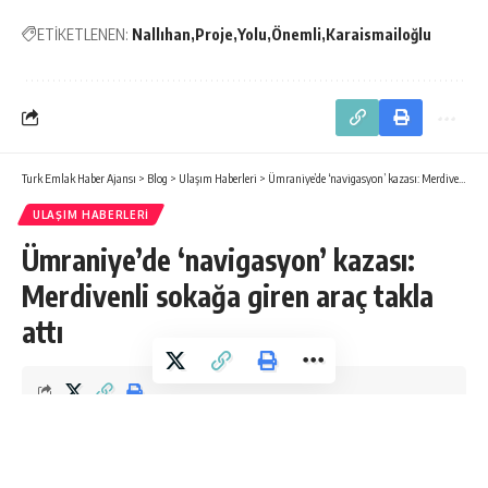
ETİKETLENEN:
Nallıhan
Proje
Yolu
Önemli
Karaismailoğlu
Turk Emlak Haber Ajansı
>
Blog
>
Ulaşım Haberleri
>
Ümraniye’de ‘navigasyon’ kazası: Merdivenli sokağa giren araç takla attı
ULAŞIM HABERLERI
Ümraniye’de ‘navigasyon’ kazası:
Merdivenli sokağa giren araç takla
attı
Turk Emlak Haber Ajansı