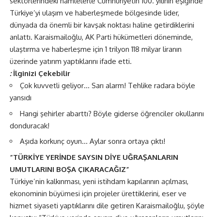
sektörlerindeki hamlelerle Cumhuriyetin 100. yılının eşiğinde
Türkiye’yi ulaşım ve haberleşmede bölgesinde lider,
dünyada da önemli bir kavşak noktası haline getirdiklerini
anlattı. Karaismailoğlu, AK Parti hükümetleri döneminde,
ulaştırma ve haberleşme için 1 trilyon 118 milyar liranın
üzerinde yatırım yaptıklarını ifade etti.
:
İlginizi Çekebilir
Çok kuvvetli geliyor… Sarı alarm! Tehlike radara böyle
yansıdı
Hangi şehirler abarttı? Böyle giderse öğrenciler okullarını
donduracak!
Aşıda korkunç oyun… Aylar sonra ortaya çıktı!
“TÜRKİYE YERİNDE SAYSIN DİYE UĞRAŞANLARIN
UMUTLARINI BOŞA ÇIKARACAĞIZ”
Türkiye’nin kalkınması, yeni istihdam kapılarının açılması,
ekonominin büyümesi için projeler ürettiklerini, eser ve
hizmet siyaseti yaptıklarını dile getiren Karaismailoğlu, şöyle