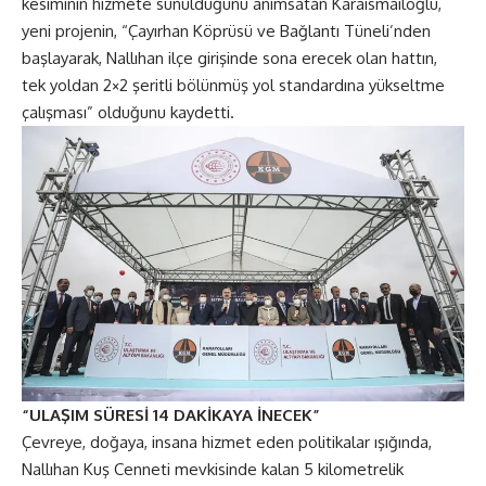
kesiminin hizmete sunulduğunu anımsatan Karaismailoğlu,
yeni projenin, “Çayırhan Köprüsü ve Bağlantı Tüneli’nden
başlayarak, Nallıhan ilçe girişinde sona erecek olan hattın,
tek yoldan 2×2 şeritli bölünmüş yol standardına yükseltme
çalışması” olduğunu kaydetti.
“ULAŞIM SÜRESİ 14 DAKİKAYA İNECEK”
Çevreye, doğaya, insana hizmet eden politikalar ışığında,
Nallıhan Kuş Cenneti mevkisinde kalan 5 kilometrelik