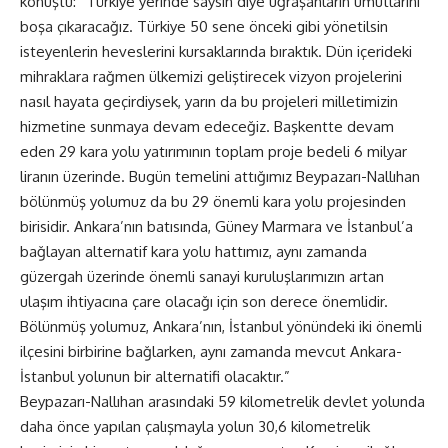
konuştu: “Türkiye yerinde saysın diye uğraşanların umutlarını
boşa çıkaracağız. Türkiye 50 sene önceki gibi yönetilsin
isteyenlerin heveslerini kursaklarında bıraktık. Dün içerideki
mihraklara rağmen ülkemizi geliştirecek vizyon projelerini
nasıl hayata geçirdiysek, yarın da bu projeleri milletimizin
hizmetine sunmaya devam edeceğiz. Başkentte devam
eden 29 kara yolu yatırımının toplam proje bedeli 6 milyar
liranın üzerinde. Bugün temelini attığımız Beypazarı-Nallıhan
bölünmüş yolumuz da bu 29 önemli kara yolu projesinden
birisidir. Ankara’nın batısında, Güney Marmara ve İstanbul’a
bağlayan alternatif kara yolu hattımız, aynı zamanda
güzergah üzerinde önemli sanayi kuruluşlarımızın artan
ulaşım ihtiyacına çare olacağı için son derece önemlidir.
Bölünmüş yolumuz, Ankara’nın, İstanbul yönündeki iki önemli
ilçesini birbirine bağlarken, aynı zamanda mevcut Ankara-
İstanbul yolunun bir alternatifi olacaktır.”
Beypazarı-Nallıhan arasındaki 59 kilometrelik devlet yolunda
daha önce yapılan çalışmayla yolun 30,6 kilometrelik