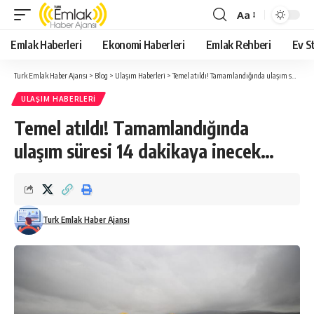
Aa
Yazı
Tipi
Emlak Haberleri
Ekonomi Haberleri
Emlak Rehberi
Ev St
Yeniden
Boyutlandırıcı
Turk Emlak Haber Ajansı
>
Blog
>
Ulaşım Haberleri
>
Temel atıldı! Tamamlandığında ulaşım süresi 14 dakikaya inecek…
ULAŞIM HABERLERI
Temel atıldı! Tamamlandığında
ulaşım süresi 14 dakikaya inecek…
Turk Emlak Haber Ajansı