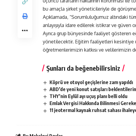
üçüncü tarafların haklarının korunması ile 
bu amaçla şirket yöneticileriyle de görüşmeler
Açıklamada, “Sorumluluğumuz altındaki tüm şi
anlayışıyla idare edilerek istikrar ve güven 
Ayrıca grup bünyesinde faaliyet gösteren e
yönetilecektir. Eğitim faaliyetleri kesinti
öğretmenlerimizin katkısı ve velilerimizin d
Şunları da beğenebilirsiniz
Köprü ve otoyol geçişlerine zam yapıldı
ABD’de yeni konut satışları beklentileri
THY’nin Eylül ayı uçuş planı belli oldu
Emlak Vergisi Hakkında Bilinmesi Gerek
11 jeotermal kaynak ruhsat sahası ihaleye