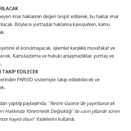
RILACAK
en imar haklarının değeri tespit edilerek, bu haklar imar
tarılacak. Böylece yurttaşlar haklarına kavuşurken, kamu
ak.
iyetine el konulmayacak, işlemler karşılıklı muvafakat ve
ecek. Kamulaştırma ve hukuki anlaşmazlıklar, yurttaş ve
.
 TAKİP EDİLECEK
erinden PARSİD sistemiyle takip edilebilecek ve
ek.
n yaptığı paylaşımda, “
Resmi Gazete’de yayımlanarak
i Hakkında Yönetmelik Değişikliği’ ile uzun yıllardır süren
ze hayırlı olsun
” ifadelerini kullandı.