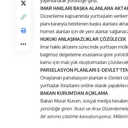
yayımlanarak yürürlüğe girdi.
İMAR HAKLARI BAŞKA ALANLARA AKTA
Düzenleme kapsamında yurttaşların verilemey
planı kararıyla belirlenen başka alanlara ak
hizmet alanları için de yeni alanlar sağlanac
HUKUKİ ANLAŞMAZLIKLAR ÇÖZÜLECEK
İmar hakkı aktarımı sürecinde yurttaşın mülk
bağımsız değerleme esaslarına göre yürütül
kamu için mali yük oluşturmadan çözülecek
PARSELASYON PLANLARI E-DEVLET’TEN
Onaylanan parselasyon planları e-Devlet üz
yurttaşlar itirazlarını online olarak yapabilec
BAKAN KURUM’DAN AÇIKLAMA
Bakan Murat Kurum, sosyal medya hesabında
yürürlüğe giren ‘Arazi ve Arsa Düzenlemeler
bir sorunu çözüme kavuşturuyoruz. Milletimi