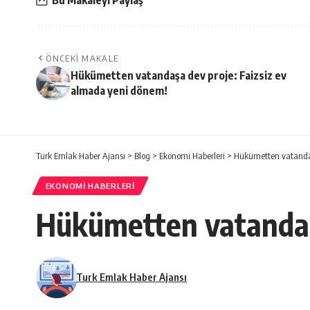
Bu Makaleyi Paylaş
ÖNCEKI MAKALE
Hükümetten vatandaşa dev proje: Faizsiz ev
almada yeni dönem!
Turk Emlak Haber Ajansı
>
Blog
>
Ekonomi Haberleri
>
Hükümetten vatandaş
EKONOMI HABERLERI
Hükümetten vatandaşa
Turk Emlak Haber Ajansı