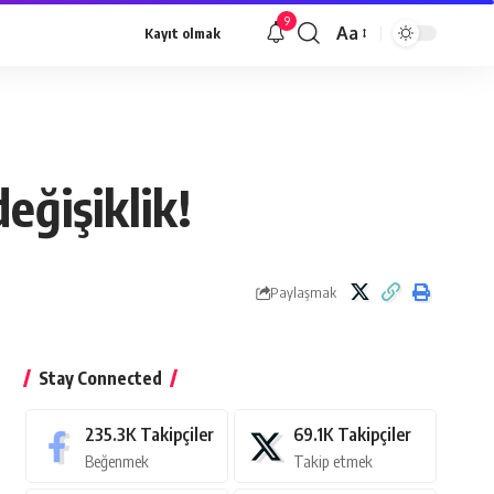
9
Aa
Kayıt olmak
Yazı
Tipi
Yeniden
Boyutlandırıcı
eğişiklik!
Paylaşmak
Stay Connected
235.3K
Takipçiler
69.1K
Takipçiler
Beğenmek
Takip etmek