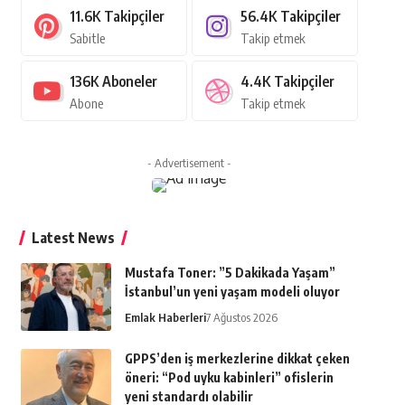
11.6K
Takipçiler
56.4K
Takipçiler
Sabitle
Takip etmek
136K
Aboneler
4.4K
Takipçiler
Abone
Takip etmek
- Advertisement -
Latest News
Mustafa Toner: ”5 Dakikada Yaşam”
İstanbul’un yeni yaşam modeli oluyor
Emlak Haberleri
7 Ağustos 2026
GPPS’den iş merkezlerine dikkat çeken
öneri: “Pod uyku kabinleri” ofislerin
yeni standardı olabilir