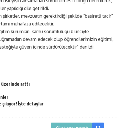
tüm işleyişin aksamadan sürdürülmesi olduğu belirtilerek,
 yapıldığı dile getirildi.
rketler, mevzuatın gerektirdiği şekilde “basiretli tacir”
ortamı muhafaza edilecektir.
ğitim kurumları, kamu sorumluluğu bilinciyle
ye uğramadan devam edecek olup öğrencilerimizin eğitimi,
esteğiyle güven içinde sürdürülecektir” denildi.
n üzerinde arttı
enler
 çıkıyor! İşte detaylar