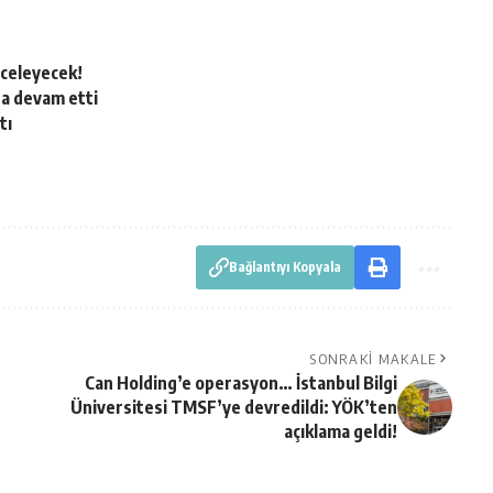
inceleyecek!
da devam etti
tı
!
Bağlantıyı Kopyala
SONRAKI MAKALE
Can Holding’e operasyon… İstanbul Bilgi
Üniversitesi TMSF’ye devredildi: YÖK’ten
açıklama geldi!