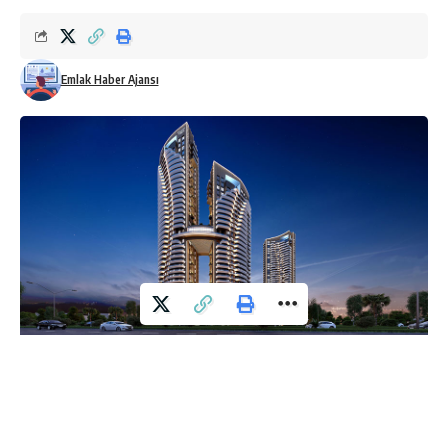
Emlak Haber Ajansı
[vc_row][vc_column][vc_column_text]Folkart Yapı
güvencesiyle Halkapınar’da hayata geçirilen Folkart Vega,
843 konut 53 ticari alandan oluşuyor. Projde, 1+1’den 4+1