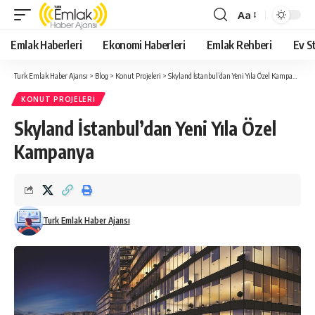
Aa
Yazı
Tipi
Emlak Haberleri
Ekonomi Haberleri
Emlak Rehberi
Ev St
Yeniden
Boyutlandırıcı
Turk Emlak Haber Ajansı
>
Blog
>
Konut Projeleri
>
Skyland İstanbul’dan Yeni Yıla Özel Kampanya
KONUT PROJELERI
Skyland İstanbul’dan Yeni Yıla Özel
Kampanya
Turk Emlak Haber Ajansı