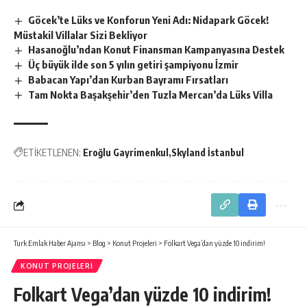
Göcek’te Lüks ve Konforun Yeni Adı: Nidapark Göcek!
Müstakil Villalar Sizi Bekliyor
Hasanoğlu’ndan Konut Finansman Kampanyasına Destek
Üç büyük ilde son 5 yılın getiri şampiyonu İzmir
Babacan Yapı’dan Kurban Bayramı Fırsatları
Tam Nokta Başakşehir’den Tuzla Mercan’da Lüks Villa
ETİKETLENEN:
Eroğlu Gayrimenkul
Skyland İstanbul
Turk Emlak Haber Ajansı
>
Blog
>
Konut Projeleri
>
Folkart Vega’dan yüzde 10 indirim!
KONUT PROJELERI
Folkart Vega’dan yüzde 10 indirim!