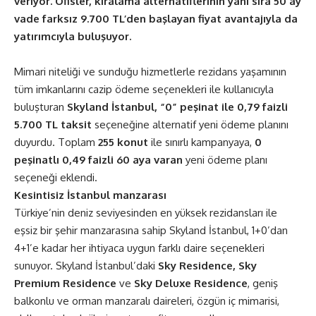
veriyor. Ofisler, kiralama alternatiflerinin yanı sıra 50 ay
vade farksız 9.700 TL’den başlayan fiyat avantajıyla da
yatırımcıyla buluşuyor.
Mimari niteliği ve sunduğu hizmetlerle rezidans yaşamının
tüm imkanlarını cazip ödeme seçenekleri ile kullanıcıyla
buluşturan
Skyland İstanbul, “0” peşinat ile 0,79 faizli
5.700 TL taksit
seçeneğine alternatif yeni ödeme planını
duyurdu. Toplam
255 konut
ile sınırlı kampanyaya,
0
peşinatlı 0,49 faizli 60 aya varan
yeni ödeme planı
seçeneği eklendi.
Kesintisiz İstanbul manzarası
Türkiye’nin deniz seviyesinden en yüksek rezidansları ile
eşsiz bir şehir manzarasına sahip Skyland İstanbul, 1+0’dan
4+1’e kadar her ihtiyaca uygun farklı daire seçenekleri
sunuyor. Skyland İstanbul’daki
Sky Residence, Sky
Premium Residence
ve
Sky Deluxe Residence
, geniş
balkonlu ve orman manzaralı daireleri, özgün iç mimarisi,