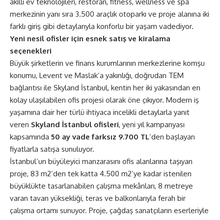
akıllı ev teknolojileri, restoran, fitness, wellness ve spa
merkezinin yanı sıra 3.500 araçlık otoparkı ve proje alanına iki
farklı giriş gibi detaylarıyla konforlu bir yaşam vadediyor.
Yeni nesil ofisler için esnek satış ve kiralama
seçenekleri
Büyük şirketlerin ve finans kurumlarının merkezlerine komşu
konumu, Levent ve Maslak’a yakınlığı, doğrudan TEM
bağlantısı ile Skyland İstanbul, kentin her iki yakasından en
kolay ulaşılabilen ofis projesi olarak öne çıkıyor. Modern iş
yaşamına dair her türlü ihtiyaca incelikli detaylarla yanıt
veren
Skyland İstanbul
ofisleri
, yeni yıl kampanyası
kapsamında
50 ay vade farksız 9.700 TL
’den başlayan
fiyatlarla satışa sunuluyor.
İstanbul’un büyüleyici manzarasını ofis alanlarına taşıyan
proje, 83 m2’den tek katta 4.500 m2’ye kadar istenilen
büyüklükte tasarlanabilen çalışma mekânları, 8 metreye
varan tavan yüksekliği, teras ve balkonlarıyla ferah bir
çalışma ortamı sunuyor. Proje, çağdaş sanatçıların eserleriyle