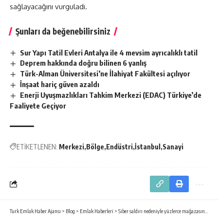
sağlayacağını vurguladı.
Şunları da beğenebilirsiniz
Sur Yapı Tatil Evleri Antalya ile 4 mevsim ayrıcalıklı tatil
Deprem hakkında doğru bilinen 6 yanlış
Türk-Alman Üniversitesi’ne İlahiyat Fakültesi açılıyor
İnşaat hariç güven azaldı
Enerji Uyuşmazlıkları Tahkim Merkezi (EDAC) Türkiye’de
Faaliyete Geçiyor
ETİKETLENEN:
Merkezi
Bölge
Endüstri
İstanbul
Sanayi
Turk Emlak Haber Ajansı
>
Blog
>
Emlak Haberleri
>
Siber saldırı nedeniyle yüzlerce mağazasını kapattı!