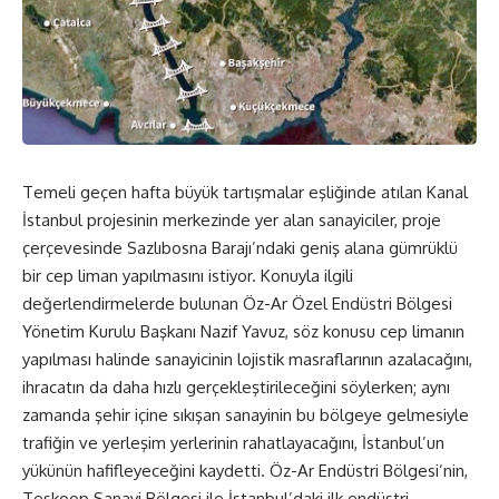
Temeli geçen hafta büyük tartışmalar eşliğinde atılan Kanal
İstanbul projesinin merkezinde yer alan sanayiciler, proje
çerçevesinde Sazlıbosna Barajı’ndaki geniş alana gümrüklü
bir cep liman yapılmasını istiyor. Konuyla ilgili
değerlendirmelerde bulunan Öz-Ar Özel Endüstri Bölgesi
Yönetim Kurulu Başkanı Nazif Yavuz, söz konusu cep limanın
yapılması halinde sanayicinin lojistik masraflarının azalacağını,
ihracatın da daha hızlı gerçekleştirileceğini söylerken; aynı
zamanda şehir içine sıkışan sanayinin bu bölgeye gelmesiyle
trafiğin ve yerleşim yerlerinin rahatlayacağını, İstanbul’un
yükünün hafifleyeceğini kaydetti. Öz-Ar Endüstri Bölgesi’nin,
Teskoop Sanayi Bölgesi ile İstanbul’daki ilk endüstri