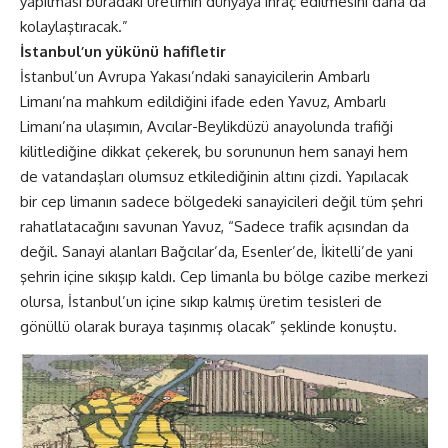
yapılması buradaki üretimin dünyaya ihraç edilmesini daha da
kolaylaştıracak.”
İstanbul’un yükünü hafifletir
İstanbul’un Avrupa Yakası’ndaki sanayicilerin Ambarlı
Limanı’na mahkum edildiğini ifade eden Yavuz, Ambarlı
Limanı’na ulaşımın, Avcılar-Beylikdüzü anayolunda trafiği
kilitlediğine dikkat çekerek, bu sorununun hem sanayi hem
de vatandaşları olumsuz etkilediğinin altını çizdi. Yapılacak
bir cep limanın sadece bölgedeki sanayicileri değil tüm şehri
rahatlatacağını savunan Yavuz, “Sadece trafik açısından da
değil. Sanayi alanları Bağcılar’da, Esenler’de, İkitelli’de yani
şehrin içine sıkışıp kaldı. Cep limanla bu bölge cazibe merkezi
olursa, İstanbul’un içine sıkıp kalmış üretim tesisleri de
gönüllü olarak buraya taşınmış olacak” şeklinde konuştu.