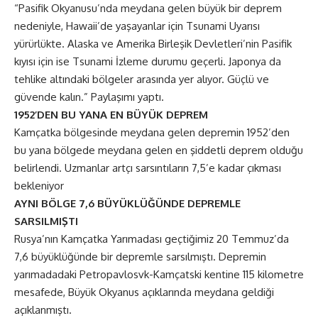
“Pasifik Okyanusu’nda meydana gelen büyük bir deprem
nedeniyle, Hawaii’de yaşayanlar için Tsunami Uyarısı
yürürlükte. Alaska ve Amerika Birleşik Devletleri’nin Pasifik
kıyısı için ise Tsunami İzleme durumu geçerli. Japonya da
tehlike altındaki bölgeler arasında yer alıyor. Güçlü ve
güvende kalın.” Paylaşımı yaptı.
1952’DEN BU YANA EN BÜYÜK DEPREM
Kamçatka bölgesinde meydana gelen depremin 1952’den
bu yana bölgede meydana gelen en şiddetli deprem olduğu
belirlendi. Uzmanlar artçı sarsıntıların 7,5’e kadar çıkması
bekleniyor
AYNI BÖLGE 7,6 BÜYÜKLÜĞÜNDE DEPREMLE
SARSILMIŞTI
Rusya’nın Kamçatka Yarımadası geçtiğimiz 20 Temmuz’da
7,6 büyüklüğünde bir depremle sarsılmıştı. Depremin
yarımadadaki Petropavlosvk-Kamçatski kentine 115 kilometre
mesafede, Büyük Okyanus açıklarında meydana geldiği
açıklanmıştı.