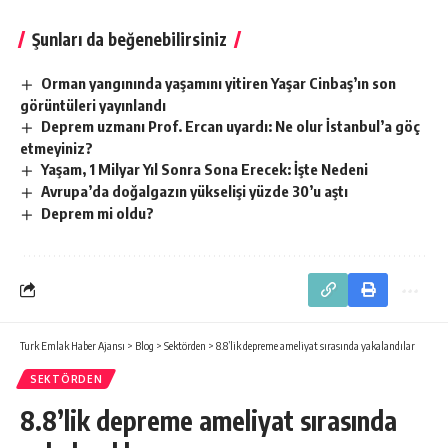
Şunları da beğenebilirsiniz
Orman yangınında yaşamını yitiren Yaşar Cinbaş’ın son
görüntüleri yayınlandı
Deprem uzmanı Prof. Ercan uyardı: Ne olur İstanbul’a göç
etmeyiniz?
Yaşam, 1 Milyar Yıl Sonra Sona Erecek: İşte Nedeni
Avrupa’da doğalgazın yükselişi yüzde 30’u aştı
Deprem mi oldu?
Turk Emlak Haber Ajansı
>
Blog
>
Sektörden
>
8.8’lik depreme ameliyat sırasında yakalandılar
SEKTÖRDEN
8.8’lik depreme ameliyat sırasında