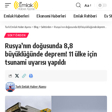
Aa
Yazı
Tipi
Emlak Haberleri
Ekonomi Haberleri
Emlak Rehberi
Ev St
Yeniden
Boyutlandırıcı
Turk Emlak Haber Ajansı
>
Blog
>
Sektörden
>
Rusya’nın doğusunda 8,8 büyüklüğünde deprem! 11 ülke için tsunami uyarısı yapıldı
SEKTÖRDEN
Rusya’nın doğusunda 8,8
büyüklüğünde deprem! 11 ülke için
tsunami uyarısı yapıldı
Turk Emlak Haber Ajansı