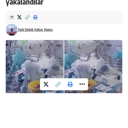
yakalandılar
Turk Emlak Haber Ajansı
Rusya
‘nın doğusunda bulunan Kamçatka Yarımadası’nın
açıklarında 8.8 büyüklüğünde deprem meydana geldi.