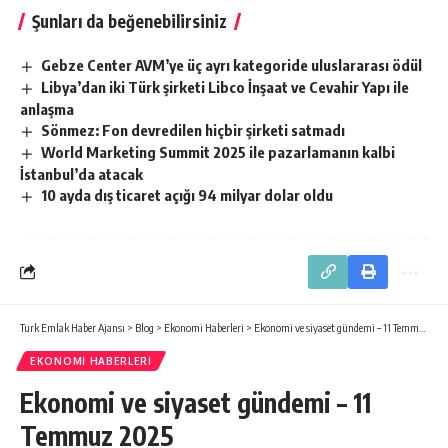
Şunları da beğenebilirsiniz
Gebze Center AVM’ye üç ayrı kategoride uluslararası ödül
Libya’dan iki Türk şirketi Libco İnşaat ve Cevahir Yapı ile
anlaşma
Sönmez: Fon devredilen hiçbir şirketi satmadı
World Marketing Summit 2025 ile pazarlamanın kalbi
İstanbul’da atacak
10 ayda dış ticaret açığı 94 milyar dolar oldu
Turk Emlak Haber Ajansı
>
Blog
>
Ekonomi Haberleri
>
Ekonomi ve siyaset gündemi – 11 Temmuz 2025
EKONOMI HABERLERI
Ekonomi ve siyaset gündemi – 11
Temmuz 2025