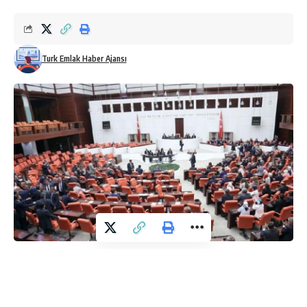
Turk Emlak Haber Ajansı
1- TBMM Başkanı Numan Kurtulmuş, Bosna Hersek’te
Srebrenitsa Soykırımı Kurbanlarını Anma Müzesi’nin açılışına
ve Srebrenitsa Soykırımı 30. Yıl Anma Töreni’ne katılacak.