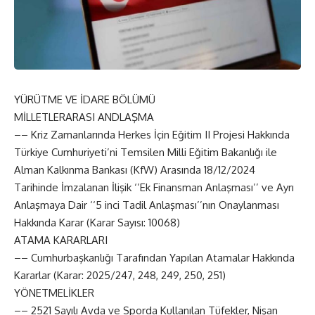
YÜRÜTME VE İDARE BÖLÜMÜ
MİLLETLERARASI ANDLAŞMA
–– Kriz Zamanlarında Herkes İçin Eğitim II Projesi Hakkında
Türkiye Cumhuriyeti’ni Temsilen Milli Eğitim Bakanlığı ile
Alman Kalkınma Bankası (KfW) Arasında 18/12/2024
Tarihinde İmzalanan İlişik ‘’Ek Finansman Anlaşması’’ ve Ayrı
Anlaşmaya Dair ‘‘5 inci Tadil Anlaşması’’nın Onaylanması
Hakkında Karar (Karar Sayısı: 10068)
ATAMA KARARLARI
–– Cumhurbaşkanlığı Tarafından Yapılan Atamalar Hakkında
Kararlar (Karar: 2025/247, 248, 249, 250, 251)
YÖNETMELİKLER
–– 2521 Sayılı Avda ve Sporda Kullanılan Tüfekler, Nişan