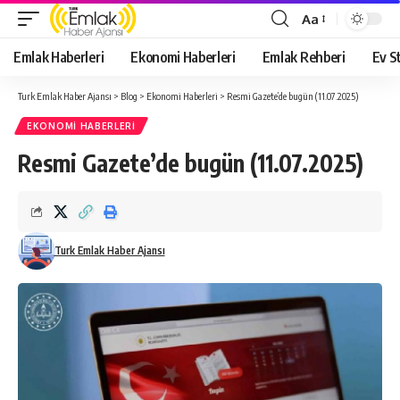
Aa
Yazı
Tipi
Emlak Haberleri
Ekonomi Haberleri
Emlak Rehberi
Ev St
Yeniden
Boyutlandırıcı
Turk Emlak Haber Ajansı
>
Blog
>
Ekonomi Haberleri
>
Resmi Gazete’de bugün (11.07.2025)
EKONOMI HABERLERI
Resmi Gazete’de bugün (11.07.2025)
Turk Emlak Haber Ajansı