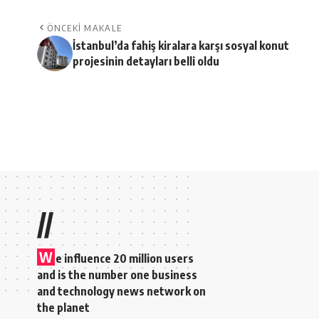
ÖNCEKI MAKALE
İstanbul’da fahiş kiralara karşı sosyal konut
projesinin detayları belli oldu
Turk Emlak Haber Ajansı
>
Blog
>
Emlak Dünyası
>
Muğla’yı sağanak ve fır
EMLAK DÜNYASI
Muğla’yı sağanak ve f
Turk Emlak Haber Ajansı