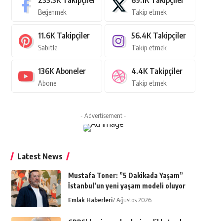
235.3K
Takipçiler
69.1K
Takipçiler
Beğenmek
Takip etmek
11.6K
Takipçiler
56.4K
Takipçiler
Sabitle
Takip etmek
136K
Aboneler
4.4K
Takipçiler
Abone
Takip etmek
- Advertisement -
Latest News
Mustafa Toner: ”5 Dakikada Yaşam”
İstanbul’un yeni yaşam modeli oluyor
Emlak Haberleri
7 Ağustos 2026