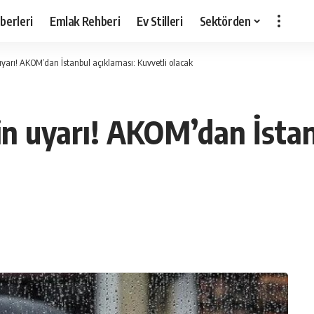
berleri
Emlak Rehberi
Ev Stilleri
Sektörden
 uyarı! AKOM’dan İstanbul açıklaması: Kuvvetli olacak
çin uyarı! AKOM’dan İsta