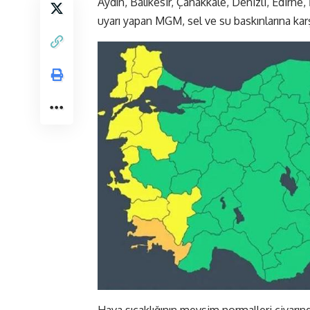
Aydın, Balıkesir, Çanakkale, Denizli, Edirne, 
uyarı yapan MGM, sel ve su baskınlarına karşı