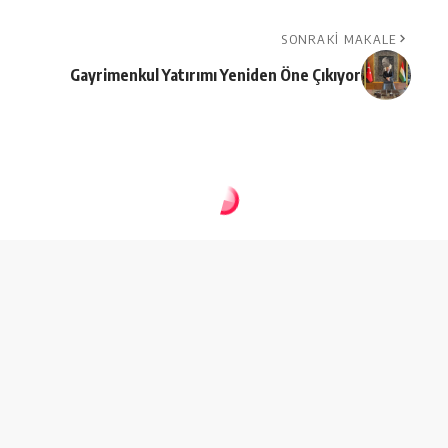
SONRAKI MAKALE
Gayrimenkul Yatırımı Yeniden Öne Çıkıyor
tına vurdu!
ırtına vurdu!