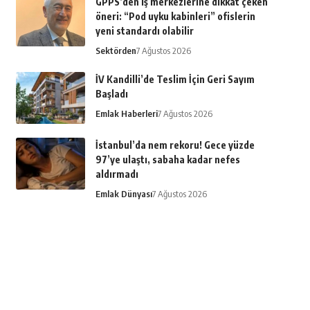
GPPS’den iş merkezlerine dikkat çeken
öneri: “Pod uyku kabinleri” ofislerin
yeni standardı olabilir
Sektörden
7 Ağustos 2026
İV Kandilli’de Teslim İçin Geri Sayım
Başladı
Emlak Haberleri
7 Ağustos 2026
İstanbul’da nem rekoru! Gece yüzde
97’ye ulaştı, sabaha kadar nefes
aldırmadı
Emlak Dünyası
7 Ağustos 2026