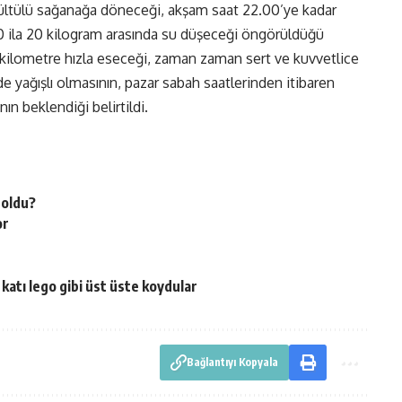
gürültülü sağanağa döneceği, akşam saat 22.00’ye kadar
0 ila 20 kilogram arasında su düşeceği öngörüldüğü
5 kilometre hızla eseceği, zaman zaman sert ve kuvvetlice
e yağışlı olmasının, pazar sabah saatlerinden itibaren
nın beklendiği belirtildi.
 oldu?
or
katı lego gibi üst üste koydular
Bağlantıyı Kopyala