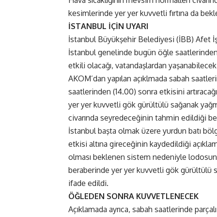
Hava sıcaklığının mevsim normalleri civarın
kesimlerinde yer yer kuvvetli fırtına da bekl
İSTANBUL İÇİN UYARI
İstanbul Büyükşehir Belediyesi (İBB) Afet İ
İstanbul genelinde bugün öğle saatlerinden
etkili olacağı, vatandaşlardan yaşanabilecek 
AKOM’dan yapılan açıklmada sabah saatlerin
saatlerinden (14.00) sonra etkisini artıracağı
yer yer kuvvetli gök gürültülü sağanak yağmu
civarında seyredeceğinin tahmin edildiği beli
İstanbul başta olmak üzere yurdun batı böl
etkisi altına gireceğinin kaydedildiği açıkla
olması beklenen sistem nedeniyle lodosun ar
beraberinde yer yer kuvvetli gök gürültülü 
ifade edildi.
ÖĞLEDEN SONRA KUVVETLENECEK
Açıklamada ayrıca, sabah saatlerinde parçalı