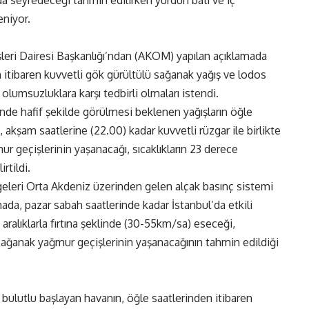
da seyredeceği tahmin edilirken yurdun batı ve iç
eniyor.
şleri Dairesi Başkanlığı’ndan (AKOM) yapılan açıklamada
 itibaren kuvvetli gök gürültülü sağanak yağış ve lodos
olumsuzluklara karşı tedbirli olmaları istendi.
de hafif şekilde görülmesi beklenen yağışların öğle
, akşam saatlerine (22.00) kadar kuvvetli rüzgar ile birlikte
r geçişlerinin yaşanacağı, sıcaklıkların 23 derece
rtildi.
geleri Orta Akdeniz üzerinden gelen alçak basınç sistemi
mada, pazar sabah saatlerinde kadar İstanbul’da etkili
alıklarla fırtına şeklinde (30-55km/sa) eseceği,
sağanak yağmur geçişlerinin yaşanacağının tahmin edildiği
 bulutlu başlayan havanın, öğle saatlerinden itibaren