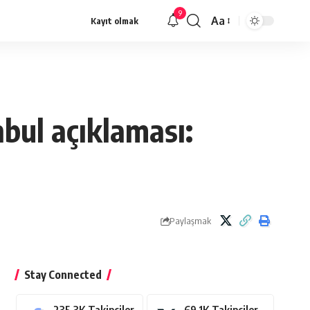
9
Aa
Kayıt olmak
Yazı
Tipi
Yeniden
Boyutlandırıcı
nbul açıklaması:
Paylaşmak
Stay Connected