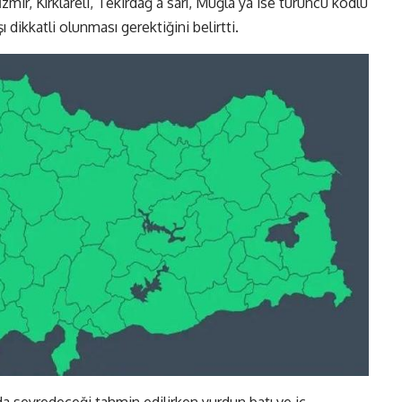
İzmir, Kırklareli, Tekirdağ’a sarı, Muğla’ya ise turuncu kodlu
 dikkatli olunması gerektiğini belirtti.