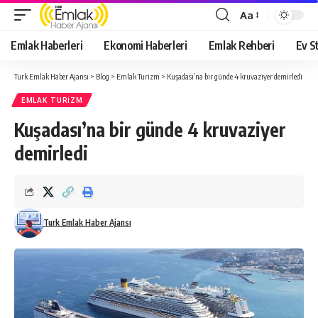
Aa
Yazı
Tipi
Emlak Haberleri
Ekonomi Haberleri
Emlak Rehberi
Ev St
Yeniden
Boyutlandırıcı
Turk Emlak Haber Ajansı
>
Blog
>
Emlak Turizm
>
Kuşadası’na bir günde 4 kruvaziyer demirledi
EMLAK TURIZM
Kuşadası’na bir günde 4 kruvaziyer
demirledi
Turk Emlak Haber Ajansı