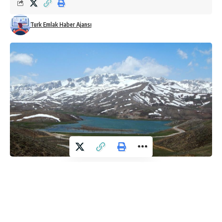
Turk Emlak Haber Ajansı
Antalya ve Konya iline sınır Toros Dağları’nın en zirve
bölgelerinden Geyik Dağları eteklerinde olan Eğrigöl
Yaylası’ndan üzen görüntüler geldi.
“HEM KAR YOK HEM ÇİÇEKLER AÇMAMIŞ”