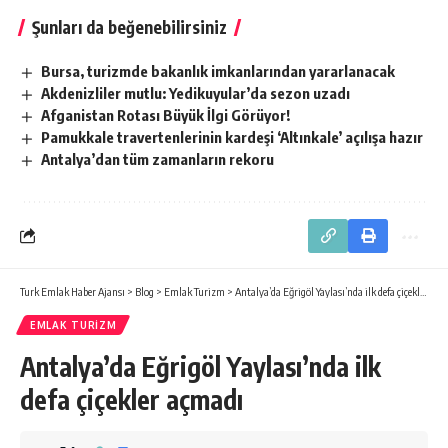
Şunları da beğenebilirsiniz
Bursa, turizmde bakanlık imkanlarından yararlanacak
Akdenizliler mutlu: Yedikuyular’da sezon uzadı
Afganistan Rotası Büyük İlgi Görüyor!
Pamukkale travertenlerinin kardeşi ‘Altınkale’ açılışa hazır
Antalya’dan tüm zamanların rekoru
Turk Emlak Haber Ajansı
>
Blog
>
Emlak Turizm
>
Antalya’da Eğrigöl Yaylası’nda ilk defa çiçekler açmadı
EMLAK TURIZM
Antalya’da Eğrigöl Yaylası’nda ilk
defa çiçekler açmadı