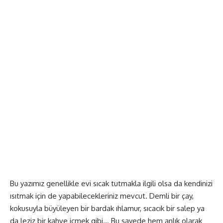
Bu yazımız genellikle evi sıcak tutmakla ilgili olsa da kendinizi
ısıtmak için de yapabilecekleriniz mevcut. Demli bir çay,
kokusuyla büyüleyen bir bardak ıhlamur, sıcacık bir salep ya
da leziz bir kahve içmek gibi… Bu sayede hem anlık olarak