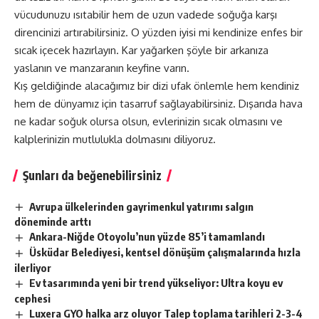
vücudunuzu ısıtabilir hem de uzun vadede soğuğa karşı
direncinizi artırabilirsiniz. O yüzden iyisi mi kendinize enfes bir
sıcak içecek hazırlayın. Kar yağarken şöyle bir arkanıza
yaslanın ve manzaranın keyfine varın.
Kış geldiğinde alacağımız bir dizi ufak önlemle hem kendiniz
hem de dünyamız için tasarruf sağlayabilirsiniz. Dışarıda hava
ne kadar soğuk olursa olsun, evlerinizin sıcak olmasını ve
kalplerinizin mutlulukla dolmasını diliyoruz.
Şunları da beğenebilirsiniz
Avrupa ülkelerinden gayrimenkul yatırımı salgın
döneminde arttı
Ankara-Niğde Otoyolu’nun yüzde 85’i tamamlandı
Üsküdar Belediyesi, kentsel dönüşüm çalışmalarında hızla
ilerliyor
Ev tasarımında yeni bir trend yükseliyor: Ultra koyu ev
cephesi
Luxera GYO halka arz oluyor Talep toplama tarihleri 2-3-4