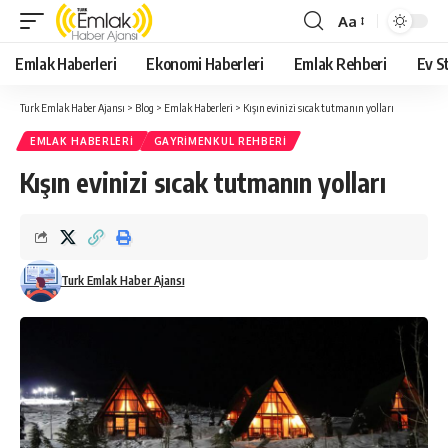
Aa
Yazı
Tipi
Emlak Haberleri
Ekonomi Haberleri
Emlak Rehberi
Ev St
Yeniden
Boyutlandırıcı
Turk Emlak Haber Ajansı
>
Blog
>
Emlak Haberleri
>
Kışın evinizi sıcak tutmanın yolları
EMLAK HABERLERI
GAYRIMENKUL REHBERI
Kışın evinizi sıcak tutmanın yolları
Turk Emlak Haber Ajansı