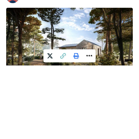
Türk Ytong, koronavirüs salgınıyla birlikte ortaya çıkan
müstakil ve bahçeli evlerde yaşama talebine çözüm
üreten Ytong Ev adı verilen projesini hayata geçirdi. Kendi
evini yapmak ya da yaptırmak isteyen herkesin
faydalanabileceği, tüm inşaat adımlarını destekleyen ve
hızlandıran bir inşaat modeli olan Ytong Ev, hayallerindeki evi
yapmak isteyenler için büyük kolaylık sunuyor. Doğayla