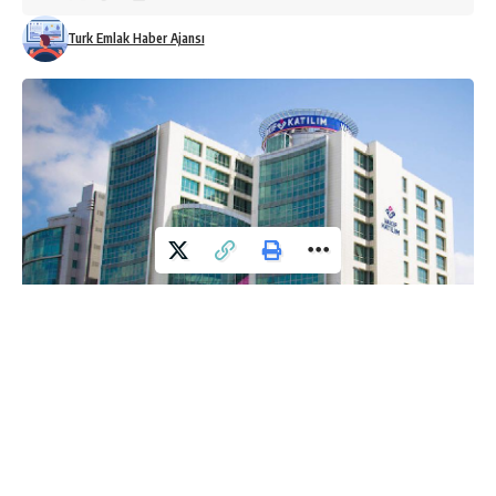
Turk Emlak Haber Ajansı
Bankadan yapılan açıklamaya göre, Vakıf Katılım, istikrarlı
büyümesini sürdürerek, bireylere ve reel sektöre verdiği
finansman desteğini 100 milyar lirası nakdi olmak üzere
toplamda 140 milyar liranın üzerine yükseltti.
Katılım finans sektöründeki pazar payını yüzde 15 seviyesine