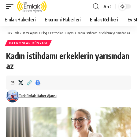
Aa
Yazı
Tipi
Emlak Haberleri
Ekonomi Haberleri
Emlak Rehberi
Ev St
Yeniden
Boyutlandırıcı
Turk Emlak Haber Ajansı
>
Blog
>
Patronlar Dünyası
>
Kadın istihdamı erkeklerin yarısından az
PATRONLAR DÜNYASI
Kadın istihdamı erkeklerin yarısından
az
Turk Emlak Haber Ajansı