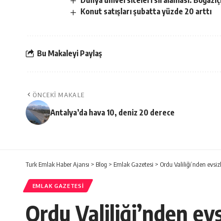
Dünya üniversiteleri sıralaması: Boğaziçi
Konut satışları şubatta yüzde 20 arttı
Bu Makaleyi Paylaş
ÖNCEKI MAKALE
Antalya’da hava 10, deniz 20 derece
Turk Emlak Haber Ajansı
>
Blog
>
Emlak Gazetesi
>
Ordu Valiliği’nden evsiz
EMLAK GAZETESI
Ordu Valiliği’nden evs