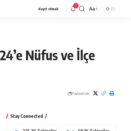
9
Aa
Kayıt olmak
Yazı
Tipi
Yeniden
Boyutlandırıcı
24’e Nüfus ve İlçe
Paylaşmak
Stay Connected