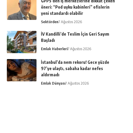
GPPS’den iş merkezlerine dikkat çeken
öneri: “Pod uyku kabinleri” ofislerin
yeni standardı olabilir
Sektörden
7 Ağustos 2026
İV Kandilli’de Teslim İçin Geri Sayım
Başladı
Emlak Haberleri
7 Ağustos 2026
İstanbul’da nem rekoru! Gece yüzde
97’ye ulaştı, sabaha kadar nefes
aldırmadı
Emlak Dünyası
7 Ağustos 2026