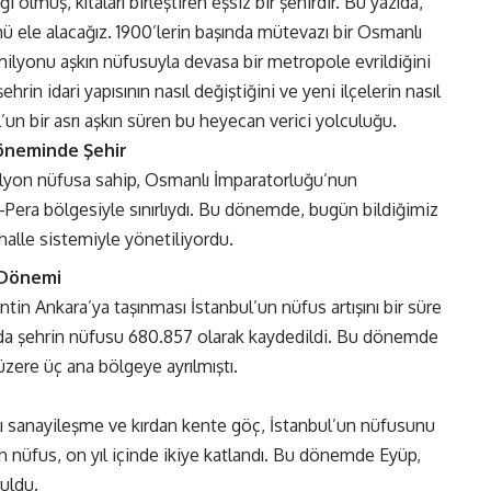
olmuş, kıtaları birleştiren eşsiz bir şehirdir. Bu yazıda,
 ele alacağız. 1900’lerin başında mütevazı bir Osmanlı
 milyonu aşkın nüfusuyla devasa bir metropole evrildiğini
hrin idari yapısının nasıl değiştiğini ve yeni ilçelerin nasıl
ul’un bir asrı aşkın süren bu heyecan verici yolculuğu.
Döneminde Şehir
 milyon nüfusa sahip, Osmanlı İmparatorluğu’nun
a-Pera bölgesiyle sınırlıydı. Bu dönemde, bugün bildiğimiz
halle sistemiyle yönetiliyordu.
e Dönemi
entin Ankara’ya taşınması İstanbul’un nüfus artışını bir süre
mında şehrin nüfusu 680.857 olarak kaydedildi. Bu dönemde
zere üç ana bölgeye ayrılmıştı.
lı sanayileşme ve kırdan kente göç, İstanbul’un nüfusunu
an nüfus, on yıl içinde ikiye katlandı. Bu dönemde Eyüp,
ruldu.