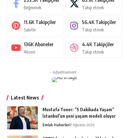
235.3K
Takipçiler
69.1K
Takipçiler
Beğenmek
Takip etmek
11.6K
Takipçiler
56.4K
Takipçiler
Sabitle
Takip etmek
136K
Aboneler
4.4K
Takipçiler
Abone
Takip etmek
- Advertisement -
Latest News
Mustafa Toner: ”5 Dakikada Yaşam”
İstanbul’un yeni yaşam modeli oluyor
Emlak Haberleri
7 Ağustos 2026