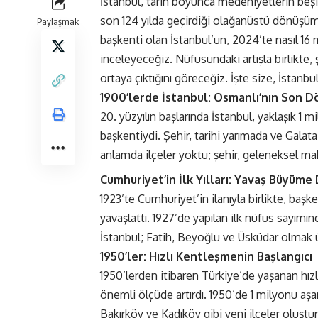
İstanbul, tarih boyunca medeniyetlerin beşiği 
son 124 yılda geçirdiği olağanüstü dönüşümü
Paylaşmak
başkenti olan İstanbul’un, 2024’te nasıl 16
inceleyeceğiz. Nüfusundaki artışla birlikte, şe
ortaya çıktığını göreceğiz. İşte size, İstanb
1900’lerde İstanbul: Osmanlı’nın Son 
yüzyılın başlarında İstanbul, yaklaşık 1
başkentiydi. Şehir, tarihi yarımada ve Galat
anlamda ilçeler yoktu; şehir, geleneksel ma
Cumhuriyet’in İlk Yılları: Yavaş Büyüm
1923’te Cumhuriyet’in ilanıyla birlikte, başk
yavaşlattı. 1927’de yapılan ilk nüfus sayı
İstanbul; Fatih, Beyoğlu ve Üsküdar olmak ü
1950’ler: Hızlı Kentleşmenin Başlangıcı
1950’lerden itibaren Türkiye’de yaşanan hız
önemli ölçüde artırdı. 1950’de 1 milyonu aş
Bakırköy ve Kadıköy gibi yeni ilçeler oluştu