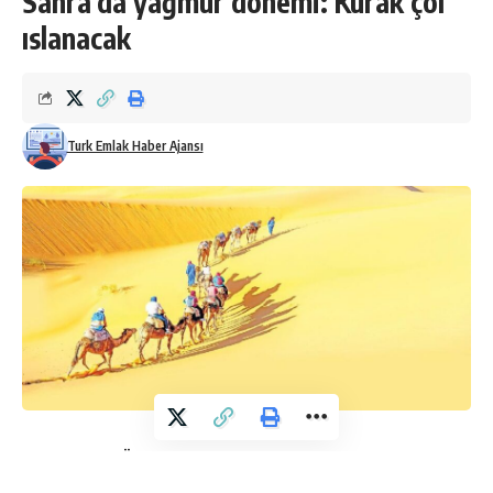
Sahra’da yağmur dönemi: Kurak çöl
ıslanacak
Turk Emlak Haber Ajansı
Başak Nur GÖKÇAM
Dünyanın en kurak böl­gelerinden biri olan Sahra Çölü,