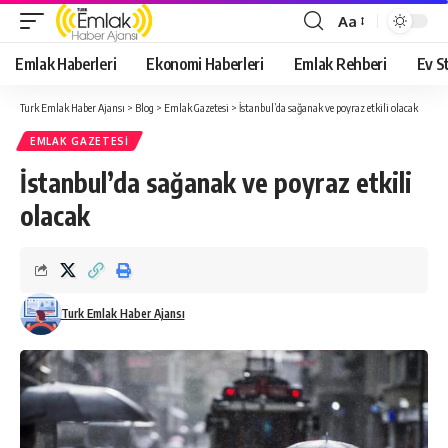
Aa
Yazı
Tipi
Emlak Haberleri
Ekonomi Haberleri
Emlak Rehberi
Ev St
Yeniden
Boyutlandırıcı
Turk Emlak Haber Ajansı
>
Blog
>
Emlak Gazetesi
>
İstanbul’da sağanak ve poyraz etkili olacak
EMLAK GAZETESI
İstanbul’da sağanak ve poyraz etkili
olacak
Turk Emlak Haber Ajansı