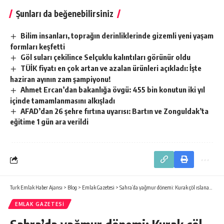
Şunları da beğenebilirsiniz
Bilim insanları, toprağın derinliklerinde gizemli yeni yaşam
formları keşfetti
Göl suları çekilince Selçuklu kalıntıları görünür oldu
TÜİK fiyatı en çok artan ve azalan ürünleri açıkladı: İşte
haziran ayının zam şampiyonu!
Ahmet Ercan’dan bakanlığa övgü: 455 bin konutun iki yıl
içinde tamamlanmasını alkışladı
AFAD’dan 26 şehre fırtına uyarısı: Bartın ve Zonguldak’ta
eğitime 1 gün ara verildi
Turk Emlak Haber Ajansı
>
Blog
>
Emlak Gazetesi
>
Sahra’da yağmur dönemi: Kurak çöl ıslanacak
EMLAK GAZETESI