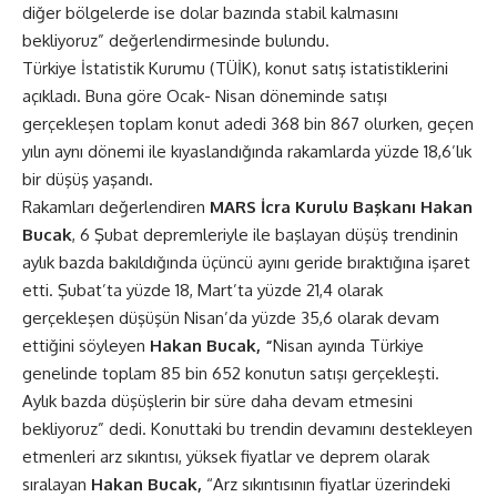
diğer bölgelerde ise dolar bazında stabil kalmasını
bekliyoruz” değerlendirmesinde bulundu.
Türkiye İstatistik Kurumu (TÜİK), konut satış istatistiklerini
açıkladı. Buna göre Ocak- Nisan döneminde satışı
gerçekleşen toplam konut adedi 368 bin 867 olurken, geçen
yılın aynı dönemi ile kıyaslandığında rakamlarda yüzde 18,6’lık
bir düşüş yaşandı.
Rakamları değerlendiren
MARS İcra Kurulu Başkanı Hakan
Bucak
, 6 Şubat depremleriyle ile başlayan düşüş trendinin
aylık bazda bakıldığında üçüncü ayını geride bıraktığına işaret
etti. Şubat’ta yüzde 18, Mart’ta yüzde 21,4 olarak
gerçekleşen düşüşün Nisan’da yüzde 35,6 olarak devam
ettiğini söyleyen
Hakan Bucak, “
Nisan ayında Türkiye
genelinde toplam 85 bin 652 konutun satışı gerçekleşti.
Aylık bazda düşüşlerin bir süre daha devam etmesini
bekliyoruz” dedi. Konuttaki bu trendin devamını destekleyen
etmenleri arz sıkıntısı, yüksek fiyatlar ve deprem olarak
sıralayan
Hakan Bucak,
“Arz sıkıntısının fiyatlar üzerindeki