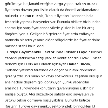
görülmeye başlanabileceğine vurgu yapan
Hakan Bucak,
fiyatlama davranışına ilişkin olarak da önemli açıklamalarda
bulundu.
Hakan Bucak,
“Konut fiyatları üzerinden hala
fırsatçılık yapmak isteyenler var. Bununla birlikte biz bundan
sonrası için satış fiyatlarında yüzde yüzleri bulan bir artış
öngörmüyoruz. Gelişen bölgelerde fiyatlarda enflasyon
oranında bir artış yaşanır, diğer bölgelerde ise fiyatlar dolar
bazında stabil kalır” dedi.
Türkiye Gayrimenkul Sektöründe Ruslar 13 Aydır Birinci
Yabancı yatırımcıya satışı yapılan konut adedini Ocak – Nisan
dönemi için 13 bin 483 olarak açıklayan
Hakan Bucak,
“Yabancı yatırımcı tarafında da geçen yılın aynı dönemine
göre yüzde 35’i bulan bir kayıp söz konusu. Yaşanan düşüşün
ana nedeni deprem gibi görünüyor. Çünkü yabancılar
arasında Türkiye’deki konutların güvenilirliğine ilişkin bir
endişe oluştu. Algı düzeldikçe satışta eski seviyeleri ve
üstünü tekrar görmeye başlayabiliriz. Bununla birlikte
Rusların Türkiye gayrimenkul sektöründeki birincilikleri 13