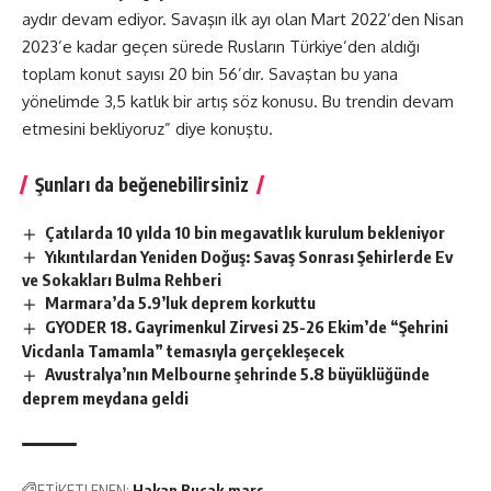
aydır devam ediyor. Savaşın ilk ayı olan Mart 2022’den Nisan
2023’e kadar geçen sürede Rusların Türkiye’den aldığı
toplam konut sayısı 20 bin 56’dır. Savaştan bu yana
yönelimde 3,5 katlık bir artış söz konusu. Bu trendin devam
etmesini bekliyoruz” diye konuştu.
Şunları da beğenebilirsiniz
Çatılarda 10 yılda 10 bin megavatlık kurulum bekleniyor
Yıkıntılardan Yeniden Doğuş: Savaş Sonrası Şehirlerde Ev
ve Sokakları Bulma Rehberi
Marmara’da 5.9’luk deprem korkuttu
GYODER 18. Gayrimenkul Zirvesi 25-26 Ekim’de “Şehrini
Vicdanla Tamamla” temasıyla gerçekleşecek
Avustralya’nın Melbourne şehrinde 5.8 büyüklüğünde
deprem meydana geldi
ETİKETLENEN:
Hakan Bucak
mars