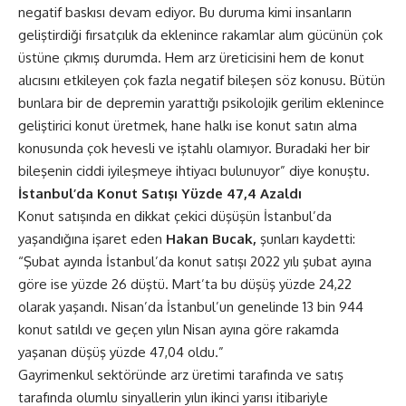
negatif baskısı devam ediyor. Bu duruma kimi insanların
geliştirdiği fırsatçılık da eklenince rakamlar alım gücünün çok
üstüne çıkmış durumda. Hem arz üreticisini hem de konut
alıcısını etkileyen çok fazla negatif bileşen söz konusu. Bütün
bunlara bir de depremin yarattığı psikolojik gerilim eklenince
geliştirici konut üretmek, hane halkı ise konut satın alma
konusunda çok hevesli ve iştahlı olamıyor. Buradaki her bir
bileşenin ciddi iyileşmeye ihtiyacı bulunuyor” diye konuştu.
İstanbul’da Konut Satışı Yüzde 47,4 Azaldı
Konut satışında en dikkat çekici düşüşün İstanbul’da
yaşandığına işaret eden
Hakan Bucak,
şunları kaydetti:
“Şubat ayında İstanbul’da konut satışı 2022 yılı şubat ayına
göre ise yüzde 26 düştü. Mart’ta bu düşüş yüzde 24,22
olarak yaşandı. Nisan’da İstanbul’un genelinde 13 bin 944
konut satıldı ve geçen yılın Nisan ayına göre rakamda
yaşanan düşüş yüzde 47,04 oldu.”
Gayrimenkul sektöründe arz üretimi tarafında ve satış
tarafında olumlu sinyallerin yılın ikinci yarısı itibariyle