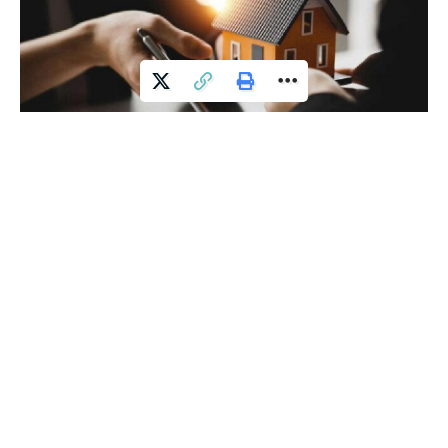
Buna göre, Türkiye genelinde konut satışları nisanda geçen
yılın aynı ayına kıyasla yüzde 35,6 gerileyerek 85 bin 652’ye
düştü.
Konut satışları ocak-nisan döneminde ise geçen yılın
aynı dönemine göre yüzde 18,6 azalışla 368 bin 867
olarak gerçekleşti.
Nisanda konut satışlarında İstanbul 13 bin 944 konut ve
yüzde 16,3 ile en yüksek paya sahip oldu. İstanbul’u 10 bin
konut satışı ve yüzde 11,7 payla Ankara, 4 bin 960 konut satışı
ve yüzde 5,8 payla İzmir izledi. Konut satış sayısının en az