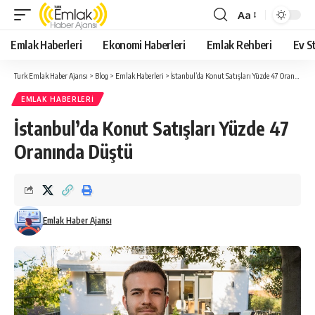
Aa
Yazı
Tipi
Emlak Haberleri
Ekonomi Haberleri
Emlak Rehberi
Ev St
Yeniden
Boyutlandırıcı
Turk Emlak Haber Ajansı
>
Blog
>
Emlak Haberleri
>
İstanbul’da Konut Satışları Yüzde 47 Oranında Düştü
EMLAK HABERLERI
İstanbul’da Konut Satışları Yüzde 47
Oranında Düştü
Emlak Haber Ajansı