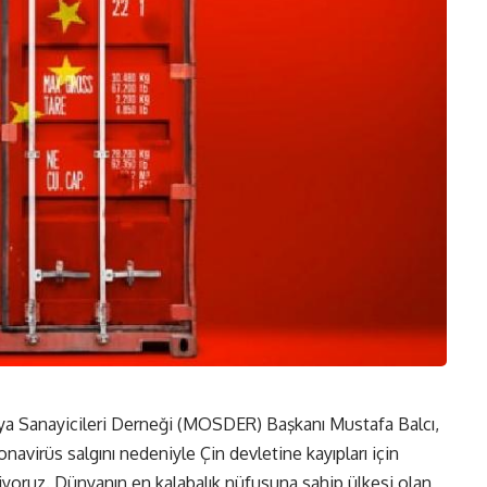
lya Sanayicileri Derneği (MOSDER) Başkanı Mustafa Balcı,
avirüs salgını nedeniyle Çin devletine kayıpları için
tiyoruz. Dünyanın en kalabalık nüfusuna sahip ülkesi olan