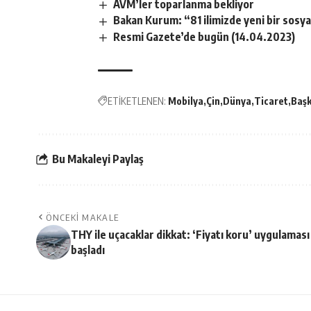
AVM’ler toparlanma bekliyor
Bakan Kurum: “81 ilimizde yeni bir sosy
Resmi Gazete’de bugün (14.04.2023)
ETİKETLENEN:
Mobilya
Çin
Dünya
Ticaret
Baş
Bu Makaleyi Paylaş
ÖNCEKI MAKALE
THY ile uçacaklar dikkat: ‘Fiyatı koru’ uygulaması
başladı