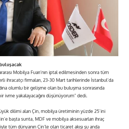
 buluşacak
arası Mobilya Fuarı’nın iptal edilmesinden sonra tüm
rli ihracatçı firmaları, 23-30 Mart tarihlerinde İstanbul’da
dına olumlu bir gelişme olan bu buluşma sonrasında
 bir ivme yakalayacağını düşünüyorum” dedi.
yük dilimi alan Çin, mobilya üretiminin yüzde 25’ini
 Çin’e başta sunta, MDF ve mobilya aksesuarları ihraç
le tüm dünyanın Çin’le olan ticaret akışı şu anda