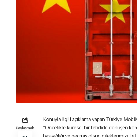
Konuyla ilgili açıklama yapan Türkiye Mobi
“Öncelikle küresel bir tehdide dönüşen koron
Paylaşmak
başsağlığı ve geçmiş olsun dileklerimizi ile