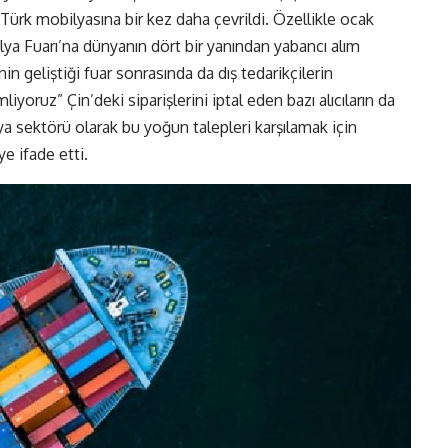
 Türk mobilyasına bir kez daha çevrildi. Özellikle ocak
lya Fuarı’na dünyanın dört bir yanından yabancı alım
nin geliştiği fuar sonrasında da dış tedarikçilerin
liyoruz” Çin’deki siparişlerini iptal eden bazı alıcıların da
ya sektörü olarak bu yoğun talepleri karşılamak için
ye ifade etti.