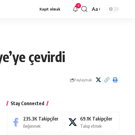
9
Aa
Kayıt olmak
Yazı
Tipi
Yeniden
Boyutlandırıcı
e’ye çevirdi
Paylaşmak
Stay Connected
235.3K
Takipçiler
69.1K
Takipçiler
Beğenmek
Takip etmek