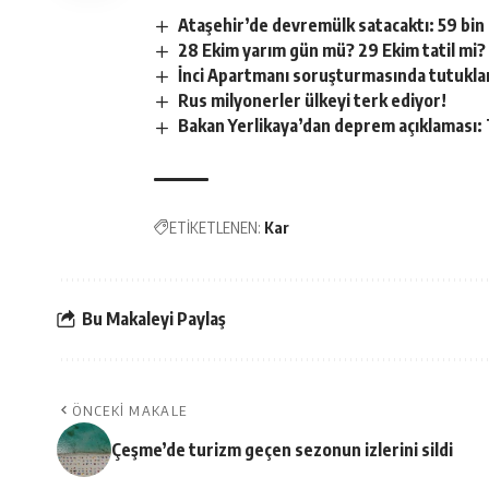
Ataşehir’de devremülk satacaktı: 59 bin l
28 Ekim yarım gün mü? 29 Ekim tatil mi?
İnci Apartmanı soruşturmasında tutukla
Rus milyonerler ülkeyi terk ediyor!
Bakan Yerlikaya’dan deprem açıklaması: 
ETİKETLENEN:
Kar
Bu Makaleyi Paylaş
ÖNCEKI MAKALE
Çeşme’de turizm geçen sezonun izlerini sildi