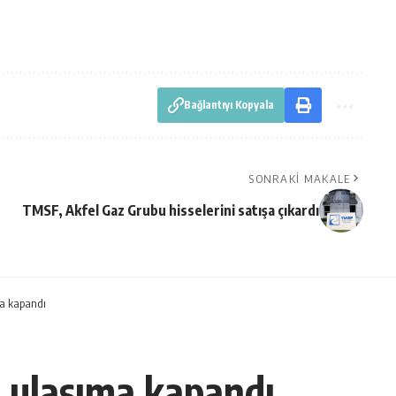
Bağlantıyı Kopyala
SONRAKI MAKALE
TMSF, Akfel Gaz Grubu hisselerini satışa çıkardı
ma kapandı
u ulaşıma kapandı