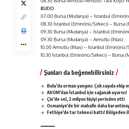
08.30 Bursa-Armutlu-Armutlu Tatil Köyü-Y
BUDO
07.00 Bursa (Mudanya) – İstanbul (Eminön
08.30 İstanbul (Eminönü/Sirkeci) – Bursa 
09.30 Bursa (Mudanya) – İstanbul (Eminönü
09.30 Bursa (Mudanya) – Armutlu (İhlas)
10.00 Armutlu (İhlas) – İstanbul (Eminönü/S
10.30 İstanbul (Eminönü/Sirkeci) – Bursa 
Şunları da beğenebilirsiniz
Bolu’da orman yangını: Çok sayıda ekip 
AKOM’dan İstanbul için sağanak uyarısı!
Çin’de sel, 2 milyon kişiyi yerinden etti
Osmaniye’de bir mahalle daha karantinay
Fethiye’de tur teknesi battı! Bölgeden i