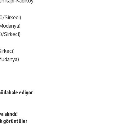
enikapı-Kadıköy
ü/Sirkeci)
(Mudanya)
/Sirkeci)
irkeci)
(Mudanya)
müdahale ediyor
a alındı!
lk görüntüler