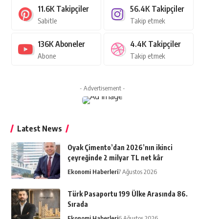
11.6K
Takipçiler
56.4K
Takipçiler
Sabitle
Takip etmek
136K
Aboneler
4.4K
Takipçiler
Abone
Takip etmek
- Advertisement -
Latest News
Oyak Çimento’dan 2026’nın ikinci
çeyreğinde 2 milyar TL net kâr
Ekonomi Haberleri
7 Ağustos 2026
Türk Pasaportu 199 Ülke Arasında 86.
Sırada
Ekonomi Haberleri
6 Ağustos 2026