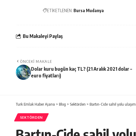
ETİKETLENEN:
Bursa Mudanya
Bu Makaleyi Paylaş
ÖNCEKI MAKALE
Dolar kuru bugün kaç TL? (21 Aralık 2021 dolar –
euro fiyatları)
Turk Emlak Haber Ajansı
>
Blog
>
Sektörden
>
Bartın-Cide sahil yolu ulaşı
SEKTÖRDEN
Bartın-Cide sahil yol