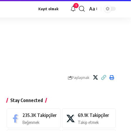
9
Aa
Kayıt olmak
Yazı
Tipi
Yeniden
Boyutlandırıcı
Paylaşmak
Stay Connected
235.3K
Takipçiler
69.1K
Takipçiler
Beğenmek
Takip etmek