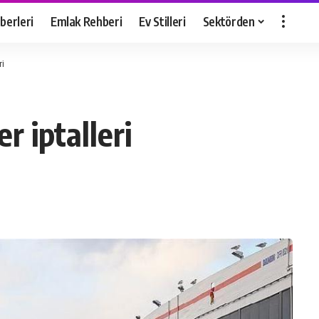
berleri
Emlak Rehberi
Ev Stilleri
Sektörden
ri
 iptalleri