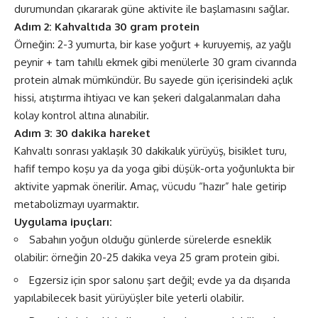
durumundan çıkararak güne aktivite ile başlamasını sağlar.
Adım 2: Kahvaltıda 30 gram protein
Örneğin: 2-3 yumurta, bir kase yoğurt + kuruyemiş, az yağlı
peynir + tam tahıllı ekmek gibi menülerle 30 gram civarında
protein almak mümkündür. Bu sayede gün içerisindeki açlık
hissi, atıştırma ihtiyacı ve kan şekeri dalgalanmaları daha
kolay kontrol altına alınabilir.
Adım 3: 30 dakika hareket
Kahvaltı sonrası yaklaşık 30 dakikalık yürüyüş, bisiklet turu,
hafif tempo koşu ya da yoga gibi düşük-orta yoğunlukta bir
aktivite yapmak önerilir. Amaç, vücudu “hazır” hale getirip
metabolizmayı uyarmaktır.
Uygulama ipuçları:
Sabahın yoğun olduğu günlerde sürelerde esneklik
olabilir: örneğin 20-25 dakika veya 25 gram protein gibi.
Egzersiz için spor salonu şart değil; evde ya da dışarıda
yapılabilecek basit yürüyüşler bile yeterli olabilir.