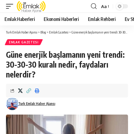
Aa
Yazı
Tipi
Emlak Haberleri
Ekonomi Haberleri
Emlak Rehberi
Ev St
Yeniden
Boyutlandırıcı
Turk Emlak Haber Ajansı
>
Blog
>
Emlak Gazetesi
>
Güne enerjik başlamanın yeni trendi: 30-30-30 kuralı nedir, faydaları nelerdir?
EMLAK GAZETESI
Güne enerjik başlamanın yeni trendi:
30-30-30 kuralı nedir, faydaları
nelerdir?
Turk Emlak Haber Ajansı