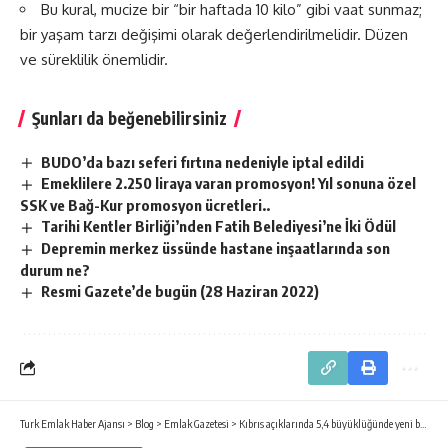
Bu kural, mucize bir “bir haftada 10 kilo” gibi vaat sunmaz;
bir yaşam tarzı değişimi olarak değerlendirilmelidir. Düzen
ve süreklilik önemlidir.
Şunları da beğenebilirsiniz
BUDO’da bazı seferi fırtına nedeniyle iptal edildi
Emeklilere 2.250 liraya varan promosyon! Yıl sonuna özel
SSK ve Bağ-Kur promosyon ücretleri..
Tarihi Kentler Birliği’nden Fatih Belediyesi’ne İki Ödül
Depremin merkez üssünde hastane inşaatlarında son
durum ne?
Resmi Gazete’de bugün (28 Haziran 2022)
Turk Emlak Haber Ajansı
>
Blog
>
Emlak Gazetesi
>
Kıbrıs açıklarında 5,4 büyüklüğünde yeni bir deprem meydana geldi