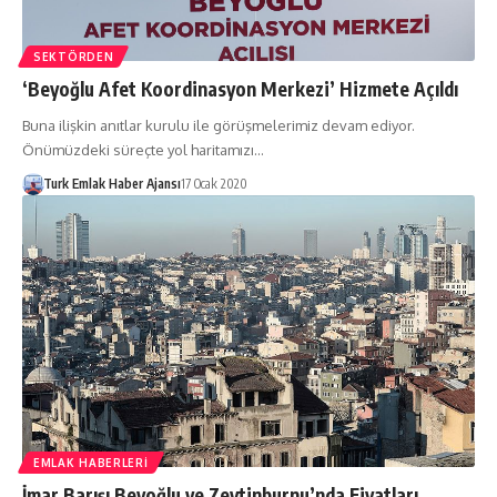
SEKTÖRDEN
‘Beyoğlu Afet Koordinasyon Merkezi’ Hizmete Açıldı
Buna ilişkin anıtlar kurulu ile görüşmelerimiz devam ediyor.
Önümüzdeki süreçte yol haritamızı…
Turk Emlak Haber Ajansı
17 Ocak 2020
EMLAK HABERLERI
İmar Barışı Beyoğlu ve Zeytinburnu’nda Fiyatları