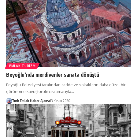
EMLAK TURIZM
Beyoğlu’nda merdivenler sanata dönüştü
Beyoğlu Belediyesi tarafından cadde ve sokakların daha güzel bir
görünüme kavuşturulması amacıyla…
Turk Emlak Haber Ajansı
13 Kasım 2020