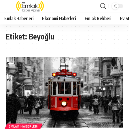
Emlak Haberleri
Ekonomi Haberleri
Emlak Rehberi
Ev St
Etiket:
Beyoğlu
EMLAK HABERLERI