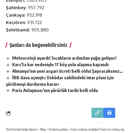
Esenyurt
: 1.003.905
Şahinbey
: 957.792
Çankaya
: 952.198
Keçiören
: 931.722
Şehitkamil
: 905.880
Şunları da beğenebilirsiniz
Meteoroloji uyardı! Sıcakların ardından yağış geliyor!
Kars’ta kar nedeniyle 17 köy yolu ulaşıma kapandı
Almanya’nın yeni asgari ücreti belli oldu! Şaşıracaksınız…
İBB dava açmıştı: Üsküdar sahilindeki imar planı için
yürütmeyi durdurma kararı
Paris Anlaşması’nın yürürlük tarihi belli oldu
Turk Emlak Haber Ajansı
>
Blog
>
Emlak Gazetesi
>
İzmir nüfusu ne kadar? İzmir’in nüfusu kaç milyon oldu?