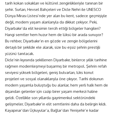
tarih kokan sokakları ve kültürel zenginlikleriyle tanınan bir
şehir. Surları, Hevsel Bahçeleri ve Dicle Nehri ile UNESCO
Dünya Mirası Listesi’nde yer alan bu kent, sadece geçmişiyle
değil, modern yaşam alanlarıyla da dikkat çekiyor. Peki,
Diyarbakır’da elit kesimin tercih ettiği bölgeler hangileri?
Hangi semtler hem huzur hem de lüksü bir arada sunuyor?
Bu rehber, Diyarbakır’ın en gözde ve zengin bölgelerini
detaylı bir şekilde ele alarak, size bu eşsiz şehrin prestijli
yüzünü tanıtacak.
Dicle’nin kıyısında şekillenen Diyarbakır, binlerce yıllık tarihine
rağmen modernleşmeyi başarmış bir metropol. Şehrin refah
seviyesi yüksek bölgeleri, geniş bulvarları, lüks konut
projeleri ve sosyal olanaklarıyla öne çıkıyor. Tarihi dokunun
modern yaşamla buluştuğu bu alanlar, hem yerli halk hem de
dışarıdan gelenler için cazip birer yaşam merkezi haline
geldi. Özellikle son yıllarda gayrimenkul sektöründeki
gelişmeler, Diyarbakır’ın elit semtlerini daha da belirgin kıldı.
Kayapınar’dan Üçkuyular’a, Bağlar’dan Yenişehir’e kadar