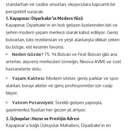
standartları ve cazibe unsurları, okuyuculara kapsamlı bir
perspektif sunacak.
1. Kayapınar: Diyarbakır’ın Modern Yüzü
Kayapınar, Diyarbakır’ın en hızlı gelişen ilçelerinden biri ve
şehrin modern yaşam merkezi olarak kabul ediliyor. Geniş
bulvarları, lüks rezidansları ve yeşil alanlarıyla dikkat çeken
bu bölge, elit kesimin favorisi.
Neden Gözde?
75. Yıl Bulvarı ve Fırat Bulvarı gibi ana
arterler, alışveriş merkezleri (örneğin, Ninova AVM) ve özel
hastanelerle dolu.
Yaşam Kalitesi:
Modern siteler, geniş parklar ve spor
alanları, burayı aileler ve genç profesyoneller için cazip
kılıyor.
Yatırım Potansiyeli:
Sürekli gelişen yapısıyla,
gayrimenkul fiyatları her geçen yıl artıyor.
2. Üçkuyular: Huzur ve Prestijin Adresi
Kayapınar’a bağlı Üçkuyular Mahallesi, Diyarbakır’ın en