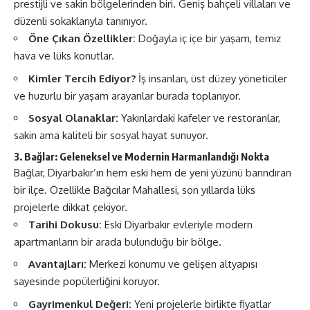
prestijli ve sakin bölgelerinden biri. Geniş bahçeli villaları ve
düzenli sokaklarıyla tanınıyor.
Öne Çıkan Özellikler:
Doğayla iç içe bir yaşam, temiz
hava ve lüks konutlar.
Kimler Tercih Ediyor?
İş insanları, üst düzey yöneticiler
ve huzurlu bir yaşam arayanlar burada toplanıyor.
Sosyal Olanaklar:
Yakınlardaki kafeler ve restoranlar,
sakin ama kaliteli bir sosyal hayat sunuyor.
3. Bağlar: Geleneksel ve Modernin Harmanlandığı Nokta
Bağlar, Diyarbakır’ın hem eski hem de yeni yüzünü barındıran
bir ilçe. Özellikle Bağcılar Mahallesi, son yıllarda lüks
projelerle dikkat çekiyor.
Tarihi Dokusu:
Eski Diyarbakır evleriyle modern
apartmanların bir arada bulunduğu bir bölge.
Avantajları:
Merkezi konumu ve gelişen altyapısı
sayesinde popülerliğini koruyor.
Gayrimenkul Değeri:
Yeni projelerle birlikte fiyatlar