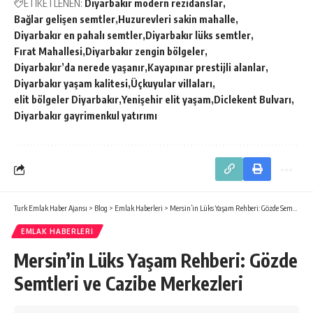
ETİKETLENEN:
Diyarbakır modern rezidanslar
Bağlar gelişen semtler
Huzurevleri sakin mahalle
Diyarbakır en pahalı semtler
Diyarbakır lüks semtler
Fırat Mahallesi
Diyarbakır zengin bölgeler
Diyarbakır’da nerede yaşanır
Kayapınar prestijli alanlar
Diyarbakır yaşam kalitesi
Üçkuyular villaları
elit bölgeler Diyarbakır
Yenişehir elit yaşam
Diclekent Bulvarı
Diyarbakır gayrimenkul yatırımı
Turk Emlak Haber Ajansı
>
Blog
>
Emlak Haberleri
>
Mersin’in Lüks Yaşam Rehberi: Gözde Semtleri ve Cazibe Merkezleri
EMLAK HABERLERI
Mersin’in Lüks Yaşam Rehberi: Gözde
Semtleri ve Cazibe Merkezleri