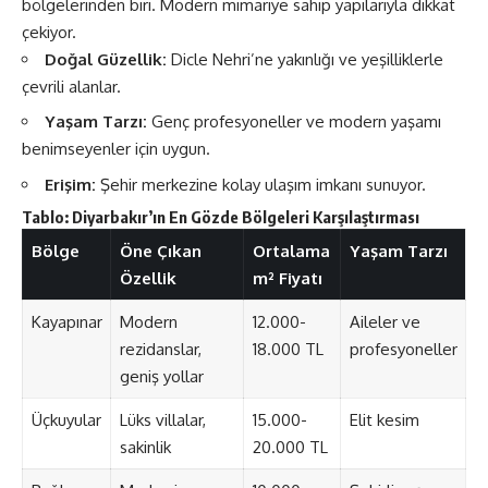
bölgelerinden biri. Modern mimariye sahip yapılarıyla dikkat
çekiyor.
Doğal Güzellik:
Dicle Nehri’ne yakınlığı ve yeşilliklerle
çevrili alanlar.
Yaşam Tarzı:
Genç profesyoneller ve modern yaşamı
benimseyenler için uygun.
Erişim:
Şehir merkezine kolay ulaşım imkanı sunuyor.
Tablo: Diyarbakır’ın En Gözde Bölgeleri Karşılaştırması
Bölge
Öne Çıkan
Ortalama
Yaşam Tarzı
Özellik
m² Fiyatı
Kayapınar
Modern
12.000-
Aileler ve
rezidanslar,
18.000 TL
profesyoneller
geniş yollar
Üçkuyular
Lüks villalar,
15.000-
Elit kesim
sakinlik
20.000 TL