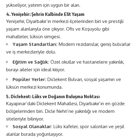
yükseliyor, yatırım için uygun bir alan.
4. Yenişehir: Şehrin Kalbinde Elit Yaşam
Yenişehir, Diyarbakır’ın merkezi ilçelerinden biri ve prestijli
yaşam alanlarıyla öne çıkıyor. Ofis ve Koşuyolu gibi
mahalleler, lüksün simgesi.
Yaşam Standartları:
Modern rezidanslar, geniş bulvarlar
ve iş merkezleriyle dolu.
Eğitim ve Sağlık:
Özel okullar ve hastanelere yakınlık,
burayı aileler için ideal kılıyor.
Popüler Yerler:
Diclekent Bulvarı, sosyal yaşamın ve
lüksün merkezi konumunda.
5. Diclekent: Lüks ve Doğanın Buluşma Noktası
Kayapınar’daki Diclekent Mahallesi, Diyarbakır’ın en gözde
bölgelerinden biri. Dicle Nehri’ne yakınlığı ve modern
siteleriyle biliniyor.
Sosyal Olanaklar:
Lüks kafeler, spor salonları ve yeşil
alanlar burada yoğunlaşıyor.