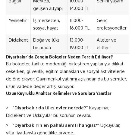
Bağlar
Merkezi,
10.000-
Şehirli yaşam
gelişen altyapı
14.000 TL
Yenişehir
İş merkezleri,
11.000-
Genç
sosyal hayat
16.000 TL
profesyoneller
Diclekent
Doğa ve lüks
13.000-
Aileler ve
bir arada
19.000 TL
elitler
Diyarbakır’da Zengin Bölgeler Neden Tercih Ediliyor?
Bu bölgeler, tarihle modernliği birleştiren yapılarıyla dikkat
çekerken, güvenlik, eğitim olanakları ve sosyal aktivitelerle
de öne çıkıyor. Gayrimenkul yatırımı açısından da bu semtler,
uzun vadede değer artışı sunuyor.
Uzun Kuyruklu Anahtar Kelimeler ve Sorulara Yanıtlar
“Diyarbakır’da lüks evler nerede?”
Kayapınar,
Diclekent ve Üçkuyular bu sorunun cevabı.
“Diyarbakır’ın en pahalı semti hangisi?”
Üçkuyular,
villa fiyatlarıyla genellikle zirvede.