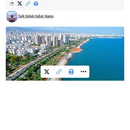
Turk Emlak Haber Ajansı
Mersin’in en prestijli semtlerini keşfedin! Deniz manzaralı
rezidanslardan sosyal olanaklara sahip sitelere, lüks yaşamın
adresleri bu yazıda.