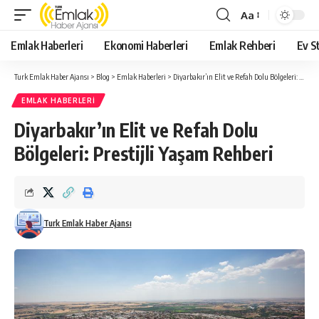
Aa
Yazı
Tipi
Emlak Haberleri
Ekonomi Haberleri
Emlak Rehberi
Ev St
Yeniden
Boyutlandırıcı
Turk Emlak Haber Ajansı
>
Blog
>
Emlak Haberleri
>
Diyarbakır’ın Elit ve Refah Dolu Bölgeleri: Prestijli Yaşam Rehberi
EMLAK HABERLERI
Diyarbakır’ın Elit ve Refah Dolu
Bölgeleri: Prestijli Yaşam Rehberi
Turk Emlak Haber Ajansı