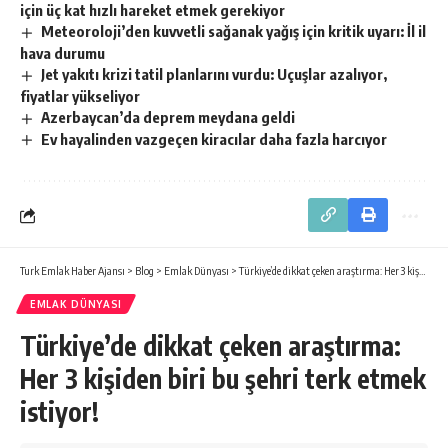
için üç kat hızlı hareket etmek gerekiyor
Meteoroloji’den kuvvetli sağanak yağış için kritik uyarı: İl il
hava durumu
Jet yakıtı krizi tatil planlarını vurdu: Uçuşlar azalıyor,
fiyatlar yükseliyor
Azerbaycan’da deprem meydana geldi
Ev hayalinden vazgeçen kiracılar daha fazla harcıyor
Turk Emlak Haber Ajansı
>
Blog
>
Emlak Dünyası
>
Türkiye’de dikkat çeken araştırma: Her 3 kişiden biri bu şehri terk etmek istiyor!
EMLAK DÜNYASI
Türkiye’de dikkat çeken araştırma:
Her 3 kişiden biri bu şehri terk etmek
istiyor!