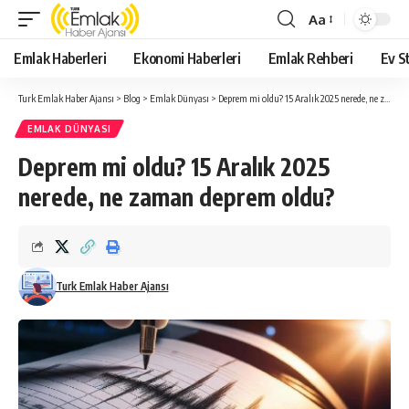
Aa
Yazı
Tipi
Emlak Haberleri
Ekonomi Haberleri
Emlak Rehberi
Ev St
Yeniden
Boyutlandırıcı
Turk Emlak Haber Ajansı
>
Blog
>
Emlak Dünyası
>
Deprem mi oldu? 15 Aralık 2025 nerede, ne zaman deprem oldu?
EMLAK DÜNYASI
Deprem mi oldu? 15 Aralık 2025
nerede, ne zaman deprem oldu?
Turk Emlak Haber Ajansı