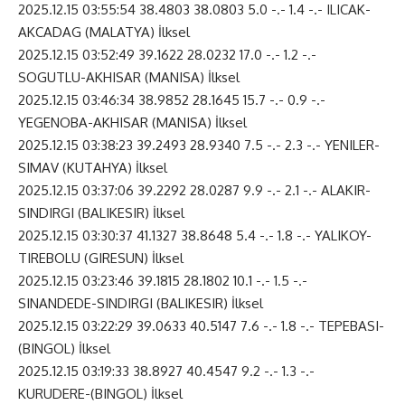
2025.12.15 03:55:54 38.4803 38.0803 5.0 -.- 1.4 -.- ILICAK-
AKCADAG (MALATYA) İlksel
2025.12.15 03:52:49 39.1622 28.0232 17.0 -.- 1.2 -.-
SOGUTLU-AKHISAR (MANISA) İlksel
2025.12.15 03:46:34 38.9852 28.1645 15.7 -.- 0.9 -.-
YEGENOBA-AKHISAR (MANISA) İlksel
2025.12.15 03:38:23 39.2493 28.9340 7.5 -.- 2.3 -.- YENILER-
SIMAV (KUTAHYA) İlksel
2025.12.15 03:37:06 39.2292 28.0287 9.9 -.- 2.1 -.- ALAKIR-
SINDIRGI (BALIKESIR) İlksel
2025.12.15 03:30:37 41.1327 38.8648 5.4 -.- 1.8 -.- YALIKOY-
TIREBOLU (GIRESUN) İlksel
2025.12.15 03:23:46 39.1815 28.1802 10.1 -.- 1.5 -.-
SINANDEDE-SINDIRGI (BALIKESIR) İlksel
2025.12.15 03:22:29 39.0633 40.5147 7.6 -.- 1.8 -.- TEPEBASI-
(BINGOL) İlksel
2025.12.15 03:19:33 38.8927 40.4547 9.2 -.- 1.3 -.-
KURUDERE-(BINGOL) İlksel