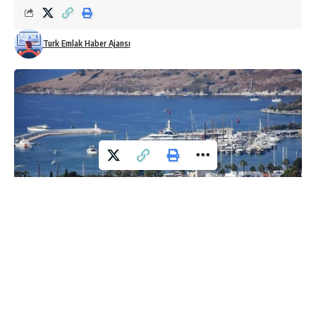
Turk Emlak Haber Ajansı
Muğla Planlama Ajansı (MUPA)
, sosyal medya hesabından
“Bodrum’da yaşam alarm veriyor”
başlığıyla
“Bodrum
Geçim ve Konut Gerçeği”
başlıklı bir raporu yayımladı.
Raporda Bodrum’da yaşayan her 3 kişiden 1’inin konut
maliyeti nedeniyle kenti terk etmek istediği görüldü.