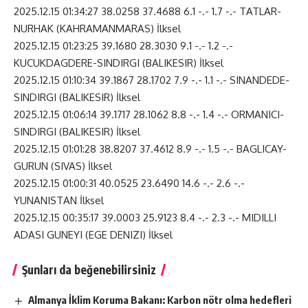
2025.12.15 01:34:27 38.0258 37.4688 6.1 -.- 1.7 -.- TATLAR-
NURHAK (KAHRAMANMARAS) İlksel
2025.12.15 01:23:25 39.1680 28.3030 9.1 -.- 1.2 -.-
KUCUKDAGDERE-SINDIRGI (BALIKESIR) İlksel
2025.12.15 01:10:34 39.1867 28.1702 7.9 -.- 1.1 -.- SINANDEDE-
SINDIRGI (BALIKESIR) İlksel
2025.12.15 01:06:14 39.1717 28.1062 8.8 -.- 1.4 -.- ORMANICI-
SINDIRGI (BALIKESIR) İlksel
2025.12.15 01:01:28 38.8207 37.4612 8.9 -.- 1.5 -.- BAGLICAY-
GURUN (SIVAS) İlksel
2025.12.15 01:00:31 40.0525 23.6490 14.6 -.- 2.6 -.-
YUNANISTAN İlksel
2025.12.15 00:35:17 39.0003 25.9123 8.4 -.- 2.3 -.- MIDILLI
ADASI GUNEYI (EGE DENIZI) İlksel
Şunları da beğenebilirsiniz
Almanya İklim Koruma Bakanı: Karbon nötr olma hedefleri