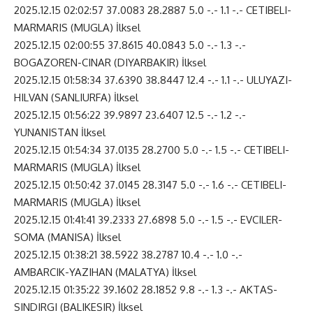
2025.12.15 02:02:57 37.0083 28.2887 5.0 -.- 1.1 -.- CETIBELI-
MARMARIS (MUGLA) İlksel
2025.12.15 02:00:55 37.8615 40.0843 5.0 -.- 1.3 -.-
BOGAZOREN-CINAR (DIYARBAKIR) İlksel
2025.12.15 01:58:34 37.6390 38.8447 12.4 -.- 1.1 -.- ULUYAZI-
HILVAN (SANLIURFA) İlksel
2025.12.15 01:56:22 39.9897 23.6407 12.5 -.- 1.2 -.-
YUNANISTAN İlksel
2025.12.15 01:54:34 37.0135 28.2700 5.0 -.- 1.5 -.- CETIBELI-
MARMARIS (MUGLA) İlksel
2025.12.15 01:50:42 37.0145 28.3147 5.0 -.- 1.6 -.- CETIBELI-
MARMARIS (MUGLA) İlksel
2025.12.15 01:41:41 39.2333 27.6898 5.0 -.- 1.5 -.- EVCILER-
SOMA (MANISA) İlksel
2025.12.15 01:38:21 38.5922 38.2787 10.4 -.- 1.0 -.-
AMBARCIK-YAZIHAN (MALATYA) İlksel
2025.12.15 01:35:22 39.1602 28.1852 9.8 -.- 1.3 -.- AKTAS-
SINDIRGI (BALIKESIR) İlksel