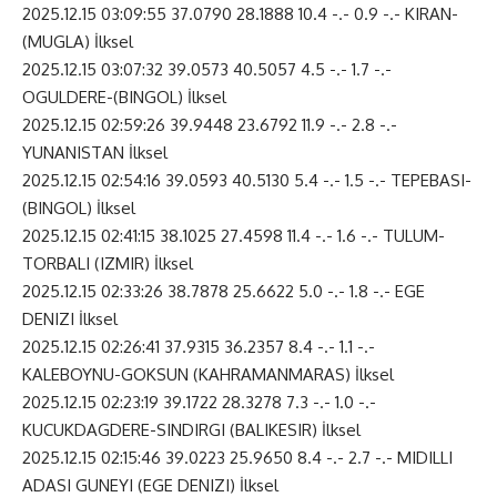
2025.12.15 03:09:55 37.0790 28.1888 10.4 -.- 0.9 -.- KIRAN-
(MUGLA) İlksel
2025.12.15 03:07:32 39.0573 40.5057 4.5 -.- 1.7 -.-
OGULDERE-(BINGOL) İlksel
2025.12.15 02:59:26 39.9448 23.6792 11.9 -.- 2.8 -.-
YUNANISTAN İlksel
2025.12.15 02:54:16 39.0593 40.5130 5.4 -.- 1.5 -.- TEPEBASI-
(BINGOL) İlksel
2025.12.15 02:41:15 38.1025 27.4598 11.4 -.- 1.6 -.- TULUM-
TORBALI (IZMIR) İlksel
2025.12.15 02:33:26 38.7878 25.6622 5.0 -.- 1.8 -.- EGE
DENIZI İlksel
2025.12.15 02:26:41 37.9315 36.2357 8.4 -.- 1.1 -.-
KALEBOYNU-GOKSUN (KAHRAMANMARAS) İlksel
2025.12.15 02:23:19 39.1722 28.3278 7.3 -.- 1.0 -.-
KUCUKDAGDERE-SINDIRGI (BALIKESIR) İlksel
2025.12.15 02:15:46 39.0223 25.9650 8.4 -.- 2.7 -.- MIDILLI
ADASI GUNEYI (EGE DENIZI) İlksel