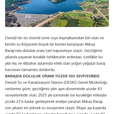
Denizli’nin en önemli içme suyu kaynaklarından biri olan ve
kentin su ihtiyacının büyük bir kısmını karşılayan Akbaş
Barajı’nda doluluk oranı tam kapasiteye ulaştı. Geçtiğimiz
yıllarda yaşanan kuraklık tehlikesinin ardından, özellikle bu
yılın kış ve ilkbahar aylarında etkili olan yoğun yağışlar baraj
havzasını tamamen doldurdu.
BARAJDA DOLULUK ORANI YÜZDE 100 SEVİYESİNDE
Denizli Su ve Kanalizasyon İdaresi (DESKİ) Genel Müdürlüğü
verilerine göre; geçtiğimiz yılın aynı döneminde yüzde 43
seviyelerinde olan, 2025 yılı içerisinde ise kuraklığın etkisiyle
yüzde 23’e kadar gerileyerek endişe yaratan Akbaş Barajı,
son yılların en yüksek su seviyesine ulaştı. Mayıs ayı başında