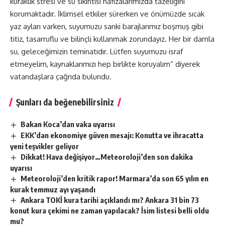
kuraklık stresi ve su sıkıntısı hafızalarımızda tazeliğini
korumaktadır. İklimsel etkiler sürerken ve önümüzde sıcak
yaz ayları varken, suyumuzu sanki barajlarımız boşmuş gibi
titiz, tasarruflu ve bilinçli kullanmak zorundayız. Her bir damla
su, geleceğimizin teminatıdır. Lütfen suyumuzu israf
etmeyelim, kaynaklarımızı hep birlikte koruyalım” diyerek
vatandaşlara çağrıda bulundu.
Şunları da beğenebilirsiniz
Bakan Koca’dan vaka uyarısı
EKK’dan ekonomiye güven mesajı: Konutta ve ihracatta
yeni teşvikler geliyor
Dikkat! Hava değişiyor…Meteoroloji’den son dakika
uyarısı
Meteoroloji’den kritik rapor! Marmara’da son 65 yılın en
kurak temmuz ayı yaşandı
Ankara TOKİ kura tarihi açıklandı mı? Ankara 31 bin 73
konut kura çekimi ne zaman yapılacak? İsim listesi belli oldu
mu?