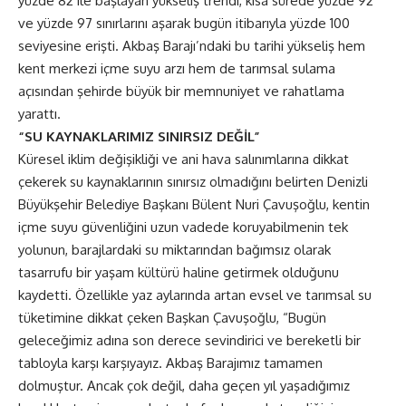
yüzde 82 ile başlayan yükseliş trendi, kısa sürede yüzde 92
ve yüzde 97 sınırlarını aşarak bugün itibarıyla yüzde 100
seviyesine erişti. Akbaş Barajı’ndaki bu tarihi yükseliş hem
kent merkezi içme suyu arzı hem de tarımsal sulama
açısından şehirde büyük bir memnuniyet ve rahatlama
yarattı.
“SU KAYNAKLARIMIZ SINIRSIZ DEĞİL”
Küresel iklim değişikliği ve ani hava salınımlarına dikkat
çekerek su kaynaklarının sınırsız olmadığını belirten Denizli
Büyükşehir Belediye Başkanı Bülent Nuri Çavuşoğlu, kentin
içme suyu güvenliğini uzun vadede koruyabilmenin tek
yolunun, barajlardaki su miktarından bağımsız olarak
tasarrufu bir yaşam kültürü haline getirmek olduğunu
kaydetti. Özellikle yaz aylarında artan evsel ve tarımsal su
tüketimine dikkat çeken Başkan Çavuşoğlu, “Bugün
geleceğimiz adına son derece sevindirici ve bereketli bir
tabloyla karşı karşıyayız. Akbaş Barajımız tamamen
dolmuştur. Ancak çok değil, daha geçen yıl yaşadığımız