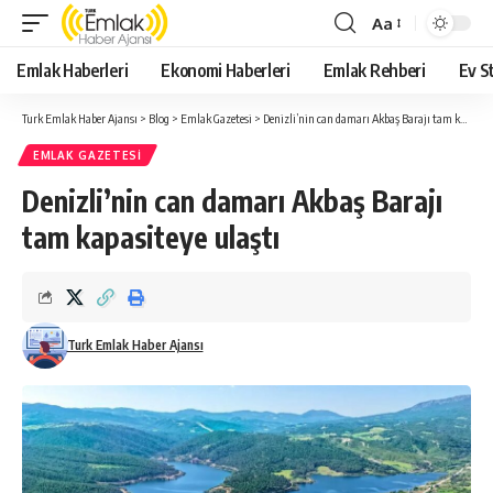
Aa
Yazı
Tipi
Emlak Haberleri
Ekonomi Haberleri
Emlak Rehberi
Ev St
Yeniden
Boyutlandırıcı
Turk Emlak Haber Ajansı
>
Blog
>
Emlak Gazetesi
>
Denizli’nin can damarı Akbaş Barajı tam kapasiteye ulaştı
EMLAK GAZETESI
Denizli’nin can damarı Akbaş Barajı
tam kapasiteye ulaştı
Turk Emlak Haber Ajansı