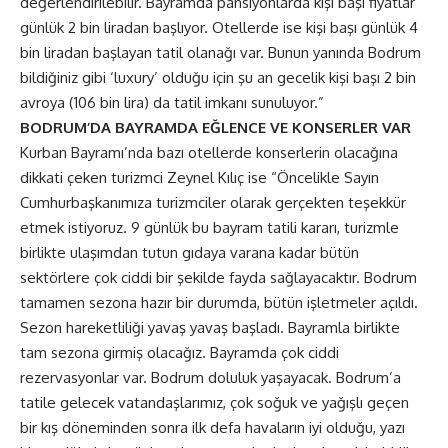
değerlendirilebilir. Bayramda pansiyonlarda kişi başı fiyatlar
günlük 2 bin liradan başlıyor. Otellerde ise kişi başı günlük 4
bin liradan başlayan tatil olanağı var. Bunun yanında Bodrum
bildiğiniz gibi ‘luxury’ olduğu için şu an gecelik kişi başı 2 bin
avroya (106 bin lira) da tatil imkanı sunuluyor.”
BODRUM’DA BAYRAMDA EĞLENCE VE KONSERLER VAR
Kurban Bayramı’nda bazı otellerde konserlerin olacağına
dikkati çeken turizmci Zeynel Kılıç ise “Öncelikle Sayın
Cumhurbaşkanımıza turizmciler olarak gerçekten teşekkür
etmek istiyoruz. 9 günlük bu bayram tatili kararı, turizmle
birlikte ulaşımdan tutun gıdaya varana kadar bütün
sektörlere çok ciddi bir şekilde fayda sağlayacaktır. Bodrum
tamamen sezona hazır bir durumda, bütün işletmeler açıldı.
Sezon hareketliliği yavaş yavaş başladı. Bayramla birlikte
tam sezona girmiş olacağız. Bayramda çok ciddi
rezervasyonlar var. Bodrum doluluk yaşayacak. Bodrum’a
tatile gelecek vatandaşlarımız, çok soğuk ve yağışlı geçen
bir kış döneminden sonra ilk defa havaların iyi olduğu, yazı