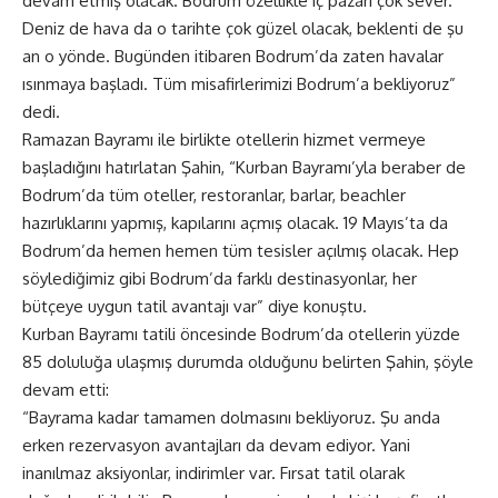
devam etmiş olacak. Bodrum özellikle iç pazarı çok sever.
Deniz de hava da o tarihte çok güzel olacak, beklenti de şu
an o yönde. Bugünden itibaren Bodrum’da zaten havalar
ısınmaya başladı. Tüm misafirlerimizi Bodrum’a bekliyoruz”
dedi.
Ramazan Bayramı ile birlikte otellerin hizmet vermeye
başladığını hatırlatan Şahin, “Kurban Bayramı’yla beraber de
Bodrum’da tüm oteller, restoranlar, barlar, beachler
hazırlıklarını yapmış, kapılarını açmış olacak. 19 Mayıs’ta da
Bodrum’da hemen hemen tüm tesisler açılmış olacak. Hep
söylediğimiz gibi Bodrum’da farklı destinasyonlar, her
bütçeye uygun tatil avantajı var” diye konuştu.
Kurban Bayramı tatili öncesinde Bodrum’da otellerin yüzde
85 doluluğa ulaşmış durumda olduğunu belirten Şahin, şöyle
devam etti:
“Bayrama kadar tamamen dolmasını bekliyoruz. Şu anda
erken rezervasyon avantajları da devam ediyor. Yani
inanılmaz aksiyonlar, indirimler var. Fırsat tatil olarak