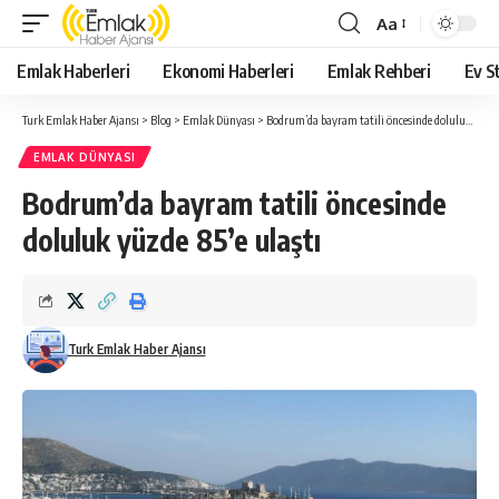
Aa
Yazı
Tipi
Emlak Haberleri
Ekonomi Haberleri
Emlak Rehberi
Ev St
Yeniden
Boyutlandırıcı
Turk Emlak Haber Ajansı
>
Blog
>
Emlak Dünyası
>
Bodrum’da bayram tatili öncesinde doluluk yüzde 85’e ulaştı
EMLAK DÜNYASI
Bodrum’da bayram tatili öncesinde
doluluk yüzde 85’e ulaştı
Turk Emlak Haber Ajansı