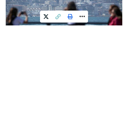
AKOM’un paylaştığı “Dikkat” notuna göre; İstanbul’da hafta
boyunca hafif yerel yağışlar dışında ciddi bir yağış
beklenmiyor.
Havada çoğunlukla güneşli, yer yer parçalı bulutlu bir
gökyüzünün hakim olacağı, sıcaklıkların ise 22-25°C’ler
aralığında yaz değerlerine yakın seyredeceği tahmin ediliyor.
Cuma günü termometreler 24°C’yi göstererek haftanın en
sıcak günlerinden birini yaşatacak.