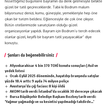
hissettiğimiz bugünlere bayramın da denk gelmesiyle birlikte
güzel bir tatil geçireceklerdir. Tabii ki Bodrum malum
biliyorsunuz denizi, kumu, güneşiyle, yemekleriyle hep öne
çıkan bir turizm beldesi. Eğlencesiyle de çok öne çıkıyor.
Bütün otellerimizde sanatçıların olduğu güzel
organizasyonlar yapıldı. Bayram için Bodrum’u tercih edecek
olanlar güzel, keyifli bir bayram tatil yaşayacaklar” diye
konuştu.
Şunları da beğenebilirsiniz
Afyonkarahisar 4 bin 370 TOKİ konutu sonuçları | Asil ve
yedek listesi
Ocak-Eylül 2025 döneminde, hayatdışı branşında satışlar
yüzde 18.4 arttı: 9 ayda 74 milyon poliçe
Avusturya’da çığ faciası: 8 kişi öldü
AKOM tarih verdi: İstanbul’da sıcaklık 30 dereceye çıkacak
Bursa Büyükşehir Belediye Başkanı Bozbey tarih verdi:
‘Yağmur yağmadığı ve su kesintisi yapılmadığı takdirde…’