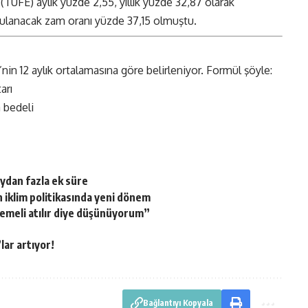
TÜFE) aylık yüzde 2,55, yıllık yüzde 32,87 olarak
ygulanacak zam oranı yüzde 37,15 olmuştu.
in 12 aylık ortalamasına göre belirleniyor. Formül şöyle:
arı
a bedeli
ydan fazla ek süre
n iklim politikasında yeni dönem
 temeli atılır diye düşünüyorum”
’lar artıyor!
Bağlantıyı Kopyala