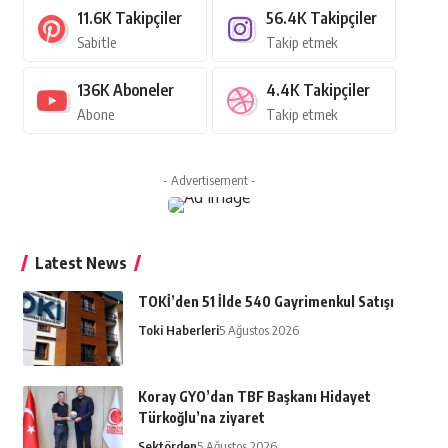
11.6K
Takipçiler
56.4K
Takipçiler
Sabitle
Takip etmek
136K
Aboneler
4.4K
Takipçiler
Abone
Takip etmek
- Advertisement -
Latest News
TOKİ’den 51 İlde 540 Gayrimenkul Satışı
Toki Haberleri
5 Ağustos 2026
Koray GYO’dan TBF Başkanı Hidayet
Türkoğlu’na ziyaret
Sektörden
5 Ağustos 2026