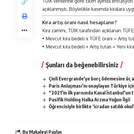
TÜİK verilerine göre Ekim ayında enflasyon (
açıklanmıştı. Böylelikle kasımda kiralara u
Kira artış oranı nasıl hesaplanır?
Kira zammı, TÜİK tarafından açıklanan TÜFE’n
• Mevcut kira bedeli x TÜFE oranı = Artış tut
• Mevcut kira bedeli + Artış tutarı = Yeni kir
Şunları da beğenebilirsiniz
Çinli Evergrande’ye borç ödemesine üç a
Paris Anlaşması’nı onaylayan Türkiye içi
“2021’in ilk yarısında Kanal İstanbul’un
Pasifik Holding Halka Arzına Yoğun İlgi!
Öğrencisiyle birlikte ‘icradan satılık okul
Bu Makaleyi Paylaş