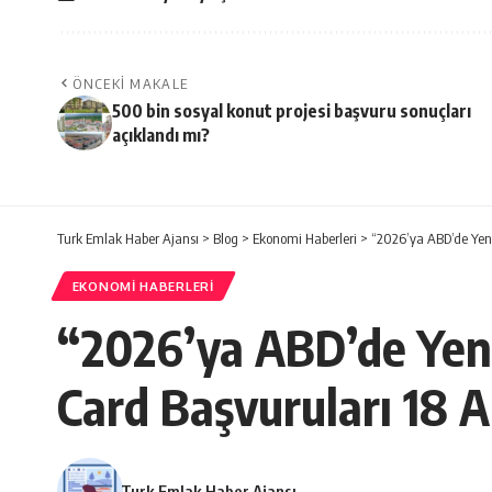
ÖNCEKI MAKALE
500 bin sosyal konut projesi başvuru sonuçları
açıklandı mı?
Turk Emlak Haber Ajansı
>
Blog
>
Ekonomi Haberleri
>
“2026’ya ABD’de Yeni 
EKONOMI HABERLERI
“2026’ya ABD’de Yeni
Card Başvuruları 18 Ar
Turk Emlak Haber Ajansı