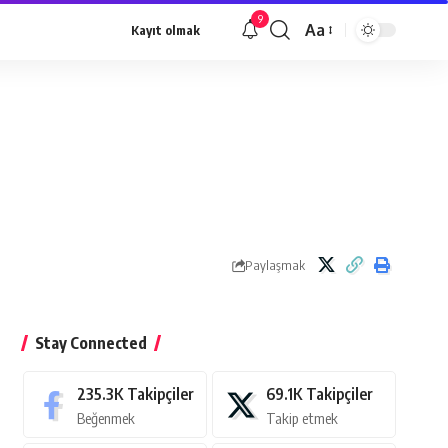
9
Aa
Kayıt olmak
Yazı
Tipi
Yeniden
Boyutlandırıcı
Paylaşmak
Stay Connected
235.3K
Takipçiler
69.1K
Takipçiler
Beğenmek
Takip etmek