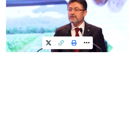
Bakan Yumaklı, sosyal medya hesabından yaptığı paylaşımla
“Türkiye’de yeşil alanlar azalıyor” iddialarına yanıt verdi.
Açıklamasında orman yangınlarında zarar gören alanları
milyonlarca fidan ve tohumla buluşturduklarını belirten
Yumaklı, “21 yılda orman alanımızı 2,6 milyon hektar artırarak
23,4 milyon hektara çıkardık. Geleceğe nefes olmak için
ormanlarımızın yeşiline yeşil katmaya devam edeceğiz.”
ifadelerini kullandı.