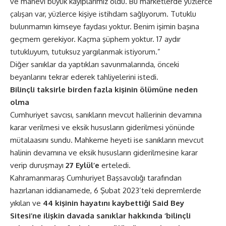
ve manevi büyük kayıplarımız oldu. Bu marketlerde yüzlerce
çalışan var, yüzlerce kişiye istihdam sağlıyorum. Tutuklu
bulunmamın kimseye faydası yoktur. Benim işimin başına
geçmem gerekiyor. Kaçma şüphem yoktur. 17 aydır
tutukluyum, tutuksuz yargılanmak istiyorum.”
Diğer sanıklar da yaptıkları savunmalarında, önceki
beyanlarını tekrar ederek tahliyelerini istedi.
Bilinçli taksirle birden fazla kişinin ölümüne neden
olma
Cumhuriyet savcısı, sanıkların mevcut hallerinin devamına
karar verilmesi ve eksik hususların giderilmesi yönünde
mütalaasını sundu. Mahkeme heyeti ise sanıkların mevcut
halinin devamına ve eksik hususların giderilmesine karar
verip duruşmayı
27 Eylül’e
erteledi.
Kahramanmaraş Cumhuriyet Başsavcılığı tarafından
hazırlanan iddianamede, 6 Şubat 2023’teki depremlerde
yıkılan ve
44 kişinin hayatını kaybettiği Said Bey
Sitesi’ne ilişkin davada sanıklar hakkında ‘bilinçli