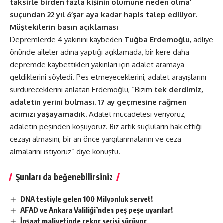
taksirle birden fazla kişinin ölümüne neden olma’
suçundan 22 yıl 6’şar aya kadar hapis talep ediliyor.
Müştekilerin basın açıklaması
Depremlerde 4 yakınını kaybeden
Tuğba Erdemoğlu
, adliye
önünde aileler adına yaptığı açıklamada, bir kere daha
depremde kaybettikleri yakınları için adalet aramaya
geldiklerini söyledi. Pes etmeyeceklerini, adalet arayışlarını
sürdüreceklerini anlatan Erdemoğlu, “Bizim
tek derdimiz,
adaletin yerini bulması. 17 ay geçmesine rağmen
acımızı yaşayamadık.
Adalet mücadelesi veriyoruz,
adaletin peşinden koşuyoruz. Biz artık suçluların hak ettiği
cezayı almasını, bir an önce yargılanmalarını ve ceza
almalarını istiyoruz” diye konuştu.
Şunları da beğenebilirsiniz
DNA testiyle gelen 100 Milyonluk servet!
AFAD ve Ankara Valiliği’nden peş peşe uyarılar!
İnşaat maliyetinde rekor serisi sürüyor