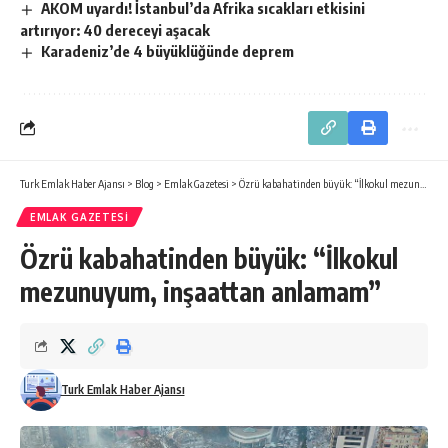
AKOM uyardı! İstanbul’da Afrika sıcakları etkisini
artırıyor: 40 dereceyi aşacak
Karadeniz’de 4 büyüklüğünde deprem
Turk Emlak Haber Ajansı
>
Blog
>
Emlak Gazetesi
>
Özrü kabahatinden büyük: “İlkokul mezunuyum, inşaattan anlamam”
EMLAK GAZETESI
Özrü kabahatinden büyük: “İlkokul
mezunuyum, inşaattan anlamam”
Turk Emlak Haber Ajansı