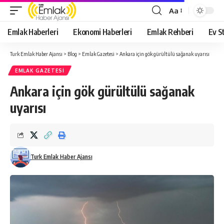
Aa
Yazı
Tipi
Emlak Haberleri
Ekonomi Haberleri
Emlak Rehberi
Ev St
Yeniden
Boyutlandırıcı
Turk Emlak Haber Ajansı
>
Blog
>
Emlak Gazetesi
>
Ankara için gök gürültülü sağanak uyarısı
EMLAK GAZETESI
Ankara için gök gürültülü sağanak
uyarısı
Turk Emlak Haber Ajansı