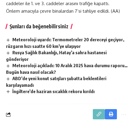
caddeler ile 1. ve 3. caddeler arasını trafiğe kapattı.
Önlem amacıyla çevre binalardan 7’si tahliye edildi. (AA)
Şunları da beğenebilirsiniz
Meteoroloji uyardı: Termometreler 20 dereceyi geçiyor,
rüzgarın hızı saatte 60 km’ye ulaşıyor
Rusya Sağlık Bakanlığı, Hatay’a sahra hastanesi
gönderiyor
Meteoroloji açıkladı: 10 Aralık 2025 hava durumu raporu…
Bugün hava nasıl olacak?
ABD’de yeni konut satışları şubatta beklentileri
karşılayamadı
İngiltere’de haziran sıcaklık rekoru kırıldı
Turk Emlak Haber Ajansı
>
Blog
>
Emlak Dünyası
>
60 metrelik dev şelalenin tam üzerine şehir kurdular: 2 bin yıldır ayakta