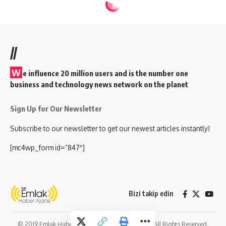
EMLAK DÜNYASI
60 metrelik dev şelalenin tam
üzerine şehir kurdular: 2 bin yıldır
ayakta
Turk Emlak Haber Ajansı