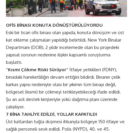
OFİS BİNASI KONUTA DÖNÜŞTÜRÜLÜYORDU
Eski bir ticari ofis binası olan yapıda, konuta dönüşüm ve üst
kat ekleme çalışmaları yapıldığı belirtildi. New York Binalar
Departmanı (DOB), 2 yıldır incelemede olan bu projedeki
yapısal sorunun nedenine ilişkin kapsamlı soruşturma
başlattı.
“Kısmi Çökme Riski Sürüyor”
İtfaiye yetkilileri (FDNY),
binadaki hareketliliğin devam ettiğini bildirdi. Binanın çelik
karkas yapısı nedeniyle olası bir yıkımın tüm binayı değil,
bölgesel (kısmi) bir çökmeyi tetikleyebileceği ifade edildi.
Şu an acil destek kirişleriyle yükü dağıtma planı üzerinde
çalışılıyor.
7 BİNA TAHLİYE EDİLDİ, YOLLAR KAPATILDI
Üst katlardan tuğla düşmesi ihbarıyla bölgeye 150 itfaiye ve
sağlık personeli sevk edildi. Polis (NYPD), 40. ve 45.