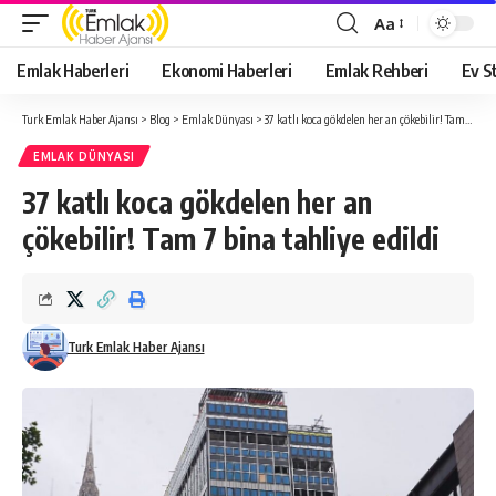
Aa
Yazı
Tipi
Emlak Haberleri
Ekonomi Haberleri
Emlak Rehberi
Ev St
Yeniden
Boyutlandırıcı
Turk Emlak Haber Ajansı
>
Blog
>
Emlak Dünyası
>
37 katlı koca gökdelen her an çökebilir! Tam 7 bina tahliye edildi
EMLAK DÜNYASI
37 katlı koca gökdelen her an
çökebilir! Tam 7 bina tahliye edildi
Turk Emlak Haber Ajansı