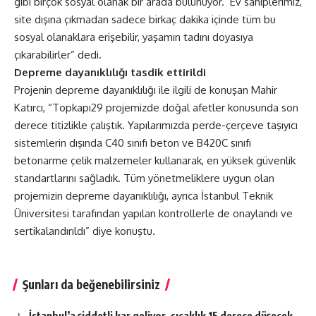
gibi birçok sosyal olanak bir arada bulunuyor. Ev sahiplerimiz,
site dışına çıkmadan sadece birkaç dakika içinde tüm bu
sosyal olanaklara erişebilir, yaşamın tadını doyasıya
çıkarabilirler” dedi.
Depreme dayanıklılığı tasdik ettirildi
Projenin depreme dayanıklılığı ile ilgili de konuşan Mahir
Katırcı, “Topkapı29 projemizde doğal afetler konusunda son
derece titizlikle çalıştık. Yapılarımızda perde-çerçeve taşıyıcı
sistemlerin dışında C40 sınıfı beton ve B420C sınıfı
betonarme çelik malzemeler kullanarak, en yüksek güvenlik
standartlarını sağladık. Tüm yönetmeliklere uygun olan
projemizin depreme dayanıklılığı, ayrıca İstanbul Teknik
Üniversitesi tarafından yapılan kontrollerle de onaylandı ve
sertikalandırıldı” diye konuştu.
Şunları da beğenebilirsiniz
İstanbul’a şiddetli kar geliyor, sıcaklık 15 derece düşecek