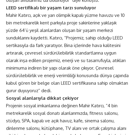
oluşan avlularımız da bulunuyor” diye konuştu.
LEED sertifikalı bir yaşam tarzı sunuluyor
Mahir Katırcı, açık ve yarı olimpik kapalı yüzme havuzu ve 10
bin metrekarelik kent parkıyla proje sakinlerine yaklaşık
yüzde 64’ü yeşil alanlardan oluşan bir yaşam merkezi
sunduklarını kaydetti. Katırcı, “Projemiz, sahip olduğu LEED
sertikasıyla da fark yaratıyor. Bina içlerinde hava kalitesini
artırarak, çevresel sürdürülebilirlik standartlarına uygun
olarak inşa edilen projemiz, enerji ve su tasarrufuyla, atıkları
minimuma indiren bir yapı olarak öne çıkıyor. Çevresel
sürdürülebilirlik ve enerji verimliliği konusunda dünya çapında
kabul gören bir belge olan LEED sertifikasına sahip olmaktan
gurur duyuyoruz” dedi.
Sosyal alanlarıyla dikkat çekiyor
Projenin sosyal imkanlarına değinen Mahir Katırcı, “4 bin
metrekarelik sosyal donatı alanlarımızda, fitness salonu,
stüdyo, SPA, kapalı ve açık havuz, kafe, sinema salonu,
dinlenme salonu, kütüphane, TV alanı ve ortak çalışma alanı