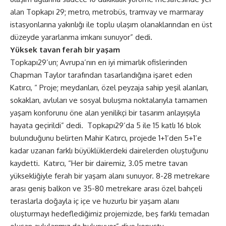
alan Topkapı 29; metro, metrobüs, tramvay ve marmaray
istasyonlarına yakınlığı ile toplu ulaşım olanaklarından en üst
düzeyde yararlanma imkanı sunuyor” dedi.
Yüksek tavan ferah bir yaşam
Topkapı29’un; Avrupa’nın en iyi mimarlık ofislerinden
Chapman Taylor tarafından tasarlandığına işaret eden
Katırcı, “ Proje; meydanları, özel peyzaja sahip yeşil alanları,
sokakları, avluları ve sosyal buluşma noktalarıyla tamamen
yaşam konforunu öne alan yenilikçi bir tasarım anlayışıyla
hayata geçirildi” dedi. Topkapı29’da 5 ile 15 katlı 16 blok
bulunduğunu belirten Mahir Katırcı, projede 1+1’den 5+1’e
kadar uzanan farklı büyüklüklerdeki dairelerden oluştuğunu
kaydetti. Katırcı, “Her bir dairemiz, 3.05 metre tavan
yüksekliğiyle ferah bir yaşam alanı sunuyor. 8-28 metrekare
arası geniş balkon ve 35-80 metrekare arası özel bahçeli
teraslarla doğayla iç içe ve huzurlu bir yaşam alanı
oluşturmayı hedeflediğimiz projemizde, beş farklı temadan