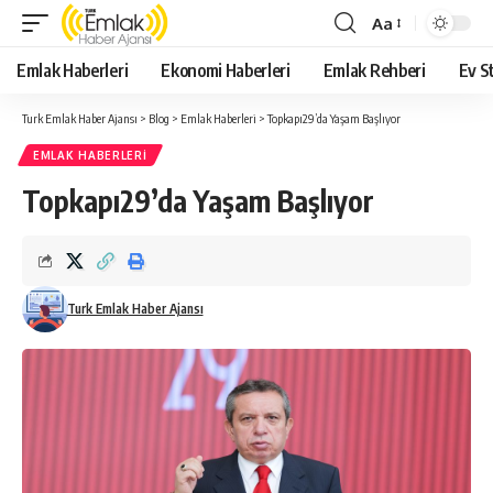
Aa
Yazı
Tipi
Emlak Haberleri
Ekonomi Haberleri
Emlak Rehberi
Ev St
Yeniden
Boyutlandırıcı
Turk Emlak Haber Ajansı
>
Blog
>
Emlak Haberleri
>
Topkapı29’da Yaşam Başlıyor
EMLAK HABERLERI
Topkapı29’da Yaşam Başlıyor
Turk Emlak Haber Ajansı