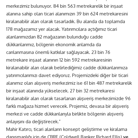
merkezimiz bulunuyor. 84 bin 563 metrekarelik bir inşaat
alanına sahip olan ticari alanımızın 39 bin 624 metrekaresini
kiralanabilir alan olarak tasarladık. Bu alanda da toplamda
178 mağazamız yer alacak. Yatırımcılara açtığımız ticari
alanlarımızdan 82 mağazanın bulunduğu cadde
dükkanlarımız, bölgenin ekonomik anlamda da
canlanmasına önemli katkılar sağlayacak. 23 bin 76
metrekare inşaat alanının 12 bin 592 metrekaresinin
kiralanabilir alan olarak belirlediğimiz cadde dükkanlarımıza
yatırımcılarımızı davet ediyoruz. Projemizdeki diğer bir ticari
alanımız olan alışveriş merkezimiz ise 61 bin 487 metrekarelik
bir inşaat alanında yükselecek. 27 bin 32 metrekaresi
kiralanabilir alan olarak tasarlanan alışveriş merkezimizde 96
farklı mağaza hizmet verecek. Projemiz, devasa bir alışveriş
merkezi ve cadde dükkanlarıyla birlikte bölgenin alışveriş
anlayışını da değiştirecek.”
Mahir Katırcı, ticari alanların konsept geliştirme ve kiralama
danışmanlığı için de CBRE (Coldwell Banker Richard Ellis)
ve