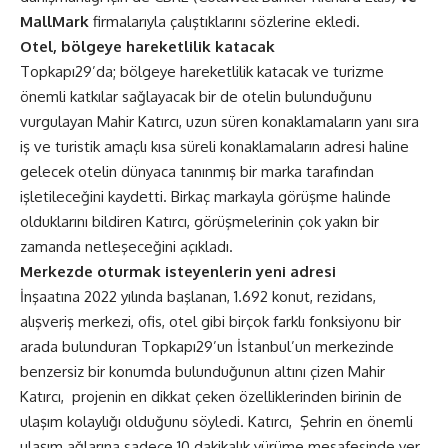
MallMark
firmalarıyla çalıştıklarını sözlerine ekledi.
Otel, bölgeye hareketlilik katacak
Topkapı29’da; bölgeye hareketlilik katacak ve turizme
önemli katkılar sağlayacak bir de otelin bulunduğunu
vurgulayan Mahir Katırcı, uzun süren konaklamaların yanı sıra
iş ve turistik amaçlı kısa süreli konaklamaların adresi haline
gelecek otelin dünyaca tanınmış bir marka tarafından
işletileceğini kaydetti. Birkaç markayla görüşme halinde
olduklarını bildiren Katırcı, görüşmelerinin çok yakın bir
zamanda netleşeceğini açıkladı.
Merkezde oturmak isteyenlerin yeni adresi
İnşaatına 2022 yılında başlanan, 1.692 konut, rezidans,
alışveriş merkezi, ofis, otel gibi birçok farklı fonksiyonu bir
arada bulunduran Topkapı29’un İstanbul’un merkezinde
benzersiz bir konumda bulunduğunun altını çizen Mahir
Katırcı, projenin en dikkat çeken özelliklerinden birinin de
ulaşım kolaylığı olduğunu söyledi. Katırcı, Şehrin en önemli
ulaşım ağlarına sadece 10 dakikalık yürüme mesafesinde yer