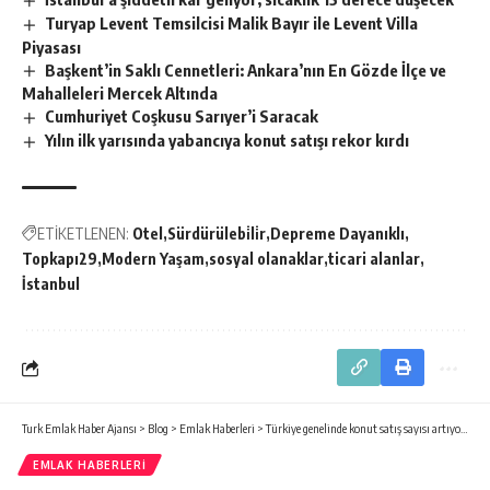
Turyap Levent Temsilcisi Malik Bayır ile Levent Villa
Piyasası
Başkent’in Saklı Cennetleri: Ankara’nın En Gözde İlçe ve
Mahalleleri Mercek Altında
Cumhuriyet Coşkusu Sarıyer’i Saracak
Yılın ilk yarısında yabancıya konut satışı rekor kırdı
ETİKETLENEN:
Otel
Sürdürülebi̇li̇r
Depreme Dayanıklı
Topkapı29
Modern Yaşam
sosyal olanaklar
ticari alanlar
İstanbul
Turk Emlak Haber Ajansı
>
Blog
>
Emlak Haberleri
>
Türkiye genelinde konut satış sayısı artıyor, kiralık piyasası hareketleniyor
EMLAK HABERLERI