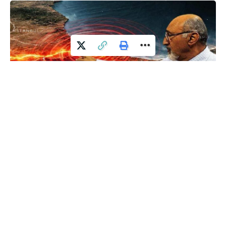
İstanbul’un altındaki sessiz gerilim, artık yalnızca ‘ne zaman’
sorusuyla değil, ‘nasıl’ sorusuyla da tartışılıyor. Uzmanlara
göre, Marmara Denizi’nin karanlık derinliklerinde uzanan fay
hatları, tek parça bir kırılmadan ziyade, başlayıp durabilen,
yön değiştirebilen ve etkisi katlanarak büyüyebilen bir
senaryoya işaret ediyor. Son değerlendirmeler, beklenen
İstanbul depreminin rastlantısal değil, belirli jeolojik eşiklerle
sınırlanan, bazı bölgelerde durdurulabilen ama bazı
semtlerde etkisi katbekat artabilen bir süreç olabileceğini