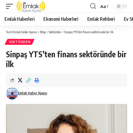
Aa
Yazı
Tipi
Emlak Haberleri
Ekonomi Haberleri
Emlak Rehberi
Ev St
Yeniden
Boyutlandırıcı
Turk Emlak Haber Ajansı
>
Blog
>
Sektörden
>
Sinpaş YTS’ten finans sektöründe bir ilk
SEKTÖRDEN
Sinpaş YTS’ten finans sektöründe bir
ilk
Emlak Haber Ajansı