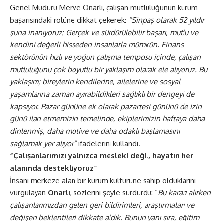
Genel Müdürü Merve Onarlı, çalışan mutluluğunun kurum
başarısındaki rolüne dikkat çekerek:
“Sinpaş olarak 52 yıldır
şuna inanıyoruz: Gerçek ve sürdürülebilir başarı, mutlu ve
kendini değerli hisseden insanlarla mümkün. Finans
sektörünün hızlı ve yoğun çalışma temposu içinde, çalışan
mutluluğunu çok boyutlu bir yaklaşım olarak ele alıyoruz. Bu
yaklaşım; bireylerin kendilerine, ailelerine ve sosyal
yaşamlarına zaman ayırabildikleri sağlıklı bir dengeyi de
kapsıyor. Pazar gününe ek olarak pazartesi gününü de izin
günü ilan etmemizin temelinde, ekiplerimizin haftaya daha
dinlenmiş, daha motive ve daha odaklı başlamasını
sağlamak yer alıyor”
ifadelerini kullandı.
“Çalışanlarımızı yalnızca mesleki değil, hayatın her
alanında destekliyoruz”
İnsanı merkeze alan bir kurum kültürüne sahip olduklarını
vurgulayan
Onarlı
, sözlerini şöyle sürdürdü: “
Bu kararı alırken
çalışanlarımızdan gelen geri bildirimleri, araştırmaları ve
değişen beklentileri dikkate aldık. Bunun yanı sıra, eğitim