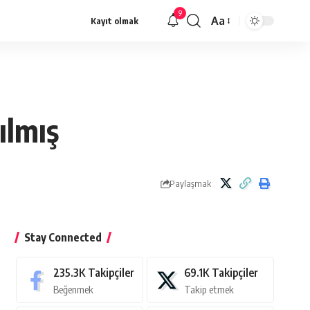
9
Aa
Kayıt olmak
Yazı
Tipi
Yeniden
Boyutlandırıcı
ılmış
Paylaşmak
Stay Connected
235.3K
Takipçiler
69.1K
Takipçiler
Beğenmek
Takip etmek