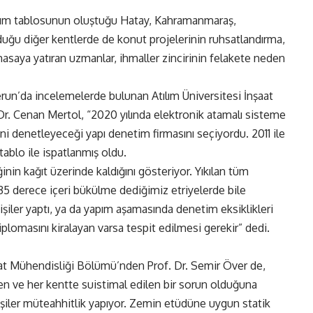
yıkım tablosunun oluştuğu Hatay, Kahramanmaraş,
ğu diğer kentlerde de konut projelerinin ruhsatlandırma,
nı masaya yatıran uzmanlar, ihmaller zincirinin felakete neden
un’da incelemelerde bulunan Atılım Üniversitesi İnşaat
. Cenan Mertol, “2020 yılında elektronik atamalı sisteme
i denetleyeceği yapı denetim firmasını seçiyordu. 2011 ile
tablo ile ispatlanmış oldu.
inin kağıt üzerinde kaldığını gösteriyor. Yıkılan tüm
135 derece içeri bükülme dediğimiz etriyelerde bile
 kişiler yaptı, ya da yapım aşamasında denetim eksiklikleri
plomasını kiralayan varsa tespit edilmesi gerekir” dedi.
at Mühendisliği Bölümü’nden Prof. Dr. Semir Över de,
len ve her kentte suistimal edilen bir sorun olduğuna
iler müteahhitlik yapıyor. Zemin etüdüne uygun statik