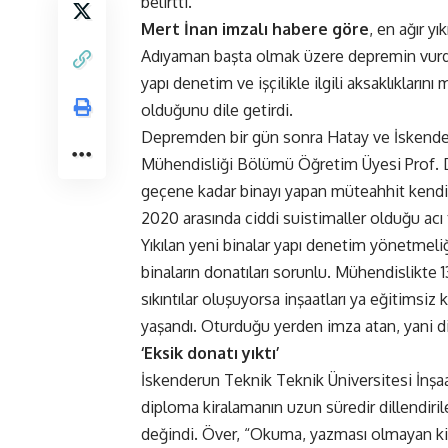
belirtti.
Mert İnan imzalı habere göre
, en ağır 
Adıyaman başta olmak üzere depremin vurdu
yapı denetim ve işçilikle ilgili aksaklıkları
olduğunu dile getirdi.
Depremden bir gün sonra Hatay ve İskender
Mühendisliği Bölümü Öğretim Üyesi Prof. Dr
geçene kadar binayı yapan müteahhit kendin
2020 arasında ciddi suistimaller olduğu acı 
Yıkılan yeni binalar yapı denetim yönetmeliğ
binaların donatıları sorunlu. Mühendislikte 
sıkıntılar oluşuyorsa inşaatları ya eğitimsiz
yaşandı. Oturduğu yerden imza atan, yani di
‘Eksik donatı yıktı’
İskenderun Teknik Teknik Üniversitesi İnşa
diploma kiralamanın uzun süredir dillendiri
değindi. Över, “Okuma, yazması olmayan kiş