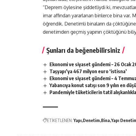
“Deprem öylesine şiddetliydi ki, mevzuatla
imar affından yararlanan binlerce bina var.
öğrendik. Denetimli binaların da çöktüğüne 
denetimden geçmiş yapının çöktüğünü biliy
Şunları da beğenebilirsiniz
Ekonomi ve siyaset gündemi – 26 Ocak 
Taşyapı’ya 467 milyon euro ‘istisna’
Ekonomi ve siyaset gündemi – 4 Temmu
Yabancıya konut satışı son 9 yılın en dü
Pandemiyle tüketicilerin tatil alışkanlıkla
ETİKETLENEN:
Yapı
Denetim
Bina
Yapı Deneti