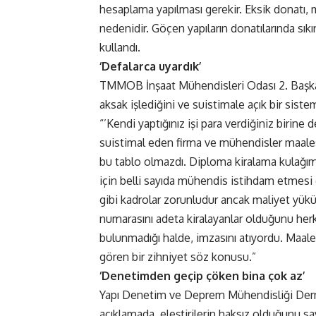
hesaplama yapılması gerekir. Eksik donatı,
nedenidir. Göçen yapıların donatılarında sıkı
kullandı.
‘Defalarca uyardık’
TMMOB İnşaat Mühendisleri Odası 2. Başka
aksak işlediğini ve suistimale açık bir sist
“’Kendi yaptığınız işi para verdiğiniz birine d
suistimal eden firma ve mühendisler maale
bu tablo olmazdı. Diploma kiralama kulağımı
için belli sayıda mühendis istihdam etmesi g
gibi kadrolar zorunludur ancak maliyet yük
numarasını adeta kiralayanlar olduğunu herk
bulunmadığı halde, imzasını atıyordu. Maal
gören bir zihniyet söz konusu.”
‘Denetimden geçip çöken bina çok az’
Yapı Denetim ve Deprem Mühendisliği Derne
açıklamada, eleştirilerin haksız olduğunu sa