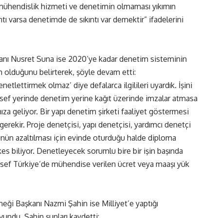
 mühendislik hizmeti ve denetimin olmaması yıkımın
ntı varsa denetimde de sıkıntı var demektir” ifadelerini
nı Nusret Suna ise 2020’ye kadar denetim sisteminin
em olduğunu belirterek, şöyle devam etti:
enetlettirmek olmaz’ diye defalarca ilgilileri uyardık. İşini
sef yerinde denetim yerine kağıt üzerinde imzalar atmasa
za geliyor. Bir yapı denetim şirketi faaliyet göstermesi
erekir. Proje denetçisi, yapı denetçisi, yardımcı denetçi
ünün azaltılması için evinde oturduğu halde diploma
es biliyor. Denetleyecek sorumlu bire bir işin başında
esef Türkiye’de mühendise verilen ücret veya maaşı yük
ği Başkanı Nazmi Şahin ise Milliyet’e yaptığı
vundu. Şahin şunları kaydetti: