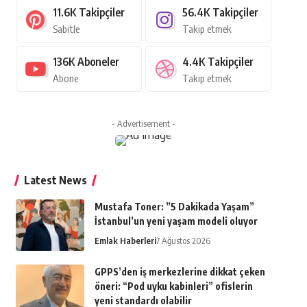
11.6K
Takipçiler
56.4K
Takipçiler
Sabitle
Takip etmek
136K
Aboneler
4.4K
Takipçiler
Abone
Takip etmek
- Advertisement -
Latest News
Mustafa Toner: ”5 Dakikada Yaşam”
İstanbul’un yeni yaşam modeli oluyor
Emlak Haberleri
7 Ağustos 2026
GPPS’den iş merkezlerine dikkat çeken
öneri: “Pod uyku kabinleri” ofislerin
yeni standardı olabilir