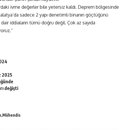
rdaki ivme değerler bile yetersiz kaldı. Deprem bölgesinde
 Malatya’da sadece 2 yapı denetimli binanın göçtüğünü
dair iddiaların tümü doğru değil. Çok az sayıda
oruz.”
2024
z 2025
şüğünde
rı değişti
m
Mühendis