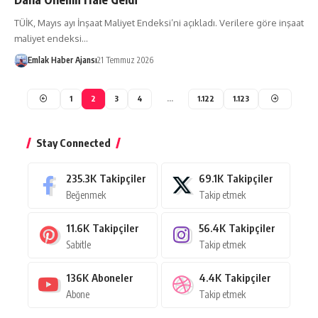
TÜİK, Mayıs ayı İnşaat Maliyet Endeksi’ni açıkladı. Verilere göre inşaat
maliyet endeksi…
Emlak Haber Ajansı
21 Temmuz 2026
1
2
3
4
…
1.122
1.123
Stay Connected
235.3K
Takipçiler
69.1K
Takipçiler
Beğenmek
Takip etmek
11.6K
Takipçiler
56.4K
Takipçiler
Sabitle
Takip etmek
136K
Aboneler
4.4K
Takipçiler
Abone
Takip etmek