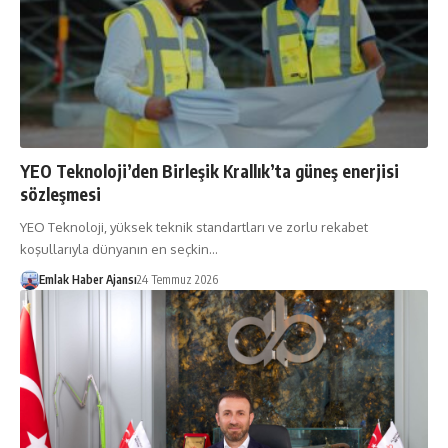
YEO Teknoloji’den Birleşik Krallık’ta güneş enerjisi
sözleşmesi
YEO Teknoloji, yüksek teknik standartları ve zorlu rekabet
koşullarıyla dünyanın en seçkin…
Emlak Haber Ajansı
24 Temmuz 2026