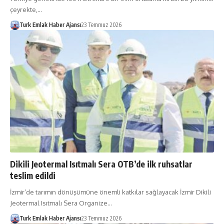
çeyrekte,…
Turk Emlak Haber Ajansı
23 Temmuz 2026
Dikili Jeotermal Isıtmalı Sera OTB’de ilk ruhsatlar
teslim edildi
İzmir’de tarımın dönüşümü­ne önemli katkılar sağlayacak İzmir Dikili
Jeotermal Isıtmalı Sera Organize…
Turk Emlak Haber Ajansı
23 Temmuz 2026