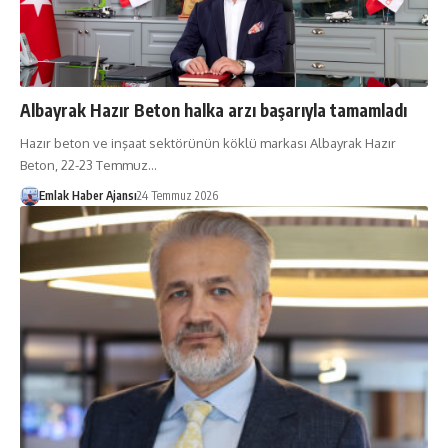
Albayrak Hazır Beton halka arzı başarıyla tamamladı
Hazır beton ve inşaat sektörünün köklü markası Albayrak Hazır
Beton, 22-23 Temmuz…
Emlak Haber Ajansı
24 Temmuz 2026