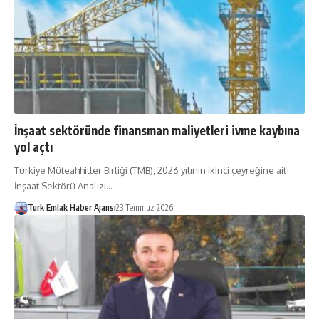
İnşaat sektöründe finansman maliyetleri ivme kaybına
yol açtı
Türkiye Müteahhitler Bir­liği (TMB), 2026 yılının ikinci çeyreğine ait
İnşaat Sek­törü Analizi…
Turk Emlak Haber Ajansı
23 Temmuz 2026