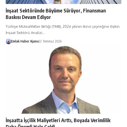
İnşaat Sektöründe Büyüme Sürüyor, Finansman
Baskısı Devam Ediyor
Türkiye Müteahhitler Birliği (TMB), 2026 yılının ikinci çeyreğine ilişkin
İnşaat Sektörü Analizi…
Emlak Haber Ajansı
22 Temmuz 2026
İnşaatta İşçilik Maliyetleri Arttı, Boyada Verimlilik
Daha Önemli Hale Geldi