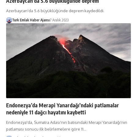
Azerbaycan’da 5.6 büyüklüğünde deprem
Azerbaycan'da 5.6 büyüklüğünde deprem kaydedildi.
Turk Emlak Haber Ajansı
7 Aralık 2023
Endonezya’da Merapi Yanardağı’ndaki patlamalar
nedeniyle 11 dağcı hayatını kaybetti
Endonezya'da, Sumatra Adası'nın batısındaki Merapi Yanardağı'nın
patlaması sonucu ilk belirlemelere göre 11…