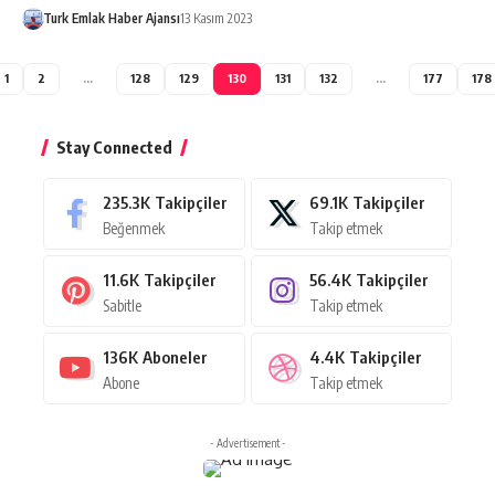
Turk Emlak Haber Ajansı
13 Kasım 2023
1
2
…
128
129
130
131
132
…
177
178
Stay Connected
235.3K
Takipçiler
69.1K
Takipçiler
Beğenmek
Takip etmek
11.6K
Takipçiler
56.4K
Takipçiler
Sabitle
Takip etmek
136K
Aboneler
4.4K
Takipçiler
Abone
Takip etmek
- Advertisement -