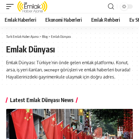
Emlak Haberleri
Ekonomi Haberleri
Emlak Rehberi
Ev St
Turk Emlak Haber Ajansı
>
Blog
>
Emlak Dünyası
Emlak Dünyası
Emlak Dünyası: Türkiye’nin önde gelen emlak platformu. Konut,
arsa, iş yeri ilanları, эксперт görüşleri ve emlak haberleri burada!
Hayallerinizdeki gayrimenkule ulaşmak için doğru adres.
Latest Emlak Dünyası News