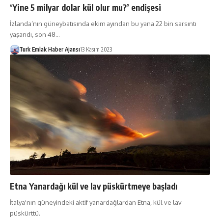
‘Yine 5 milyar dolar kül olur mu?’ endişesi
İzlanda’nın güneybatısında ekim ayından bu yana 22 bin sarsıntı
yaşandı, son 48…
Turk Emlak Haber Ajansı
13 Kasım 2023
Etna Yanardağı kül ve lav püskürtmeye başladı
İtalya'nın güneyindeki aktif yanardağlardan Etna, kül ve lav
püskürttü.