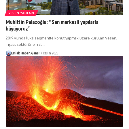
VESEN YALILARI
Muhittin Palazoğlu: “Sen merkezli yapılarla
büyüyoruz”
2019 yılında lüks segmentte konut yapmak üzere kurulan Vesen,
inşaat sektörüne hızlı…
Emlak Haber Ajansı
17 Kasım 2023