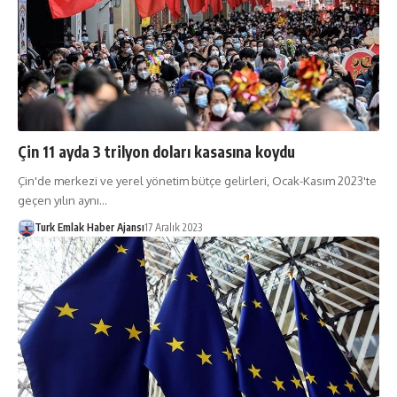
Çin 11 ayda 3 trilyon doları kasasına koydu
Çin'de merkezi ve yerel yönetim bütçe gelirleri, Ocak-Kasım 2023'te
geçen yılın aynı…
Turk Emlak Haber Ajansı
17 Aralık 2023