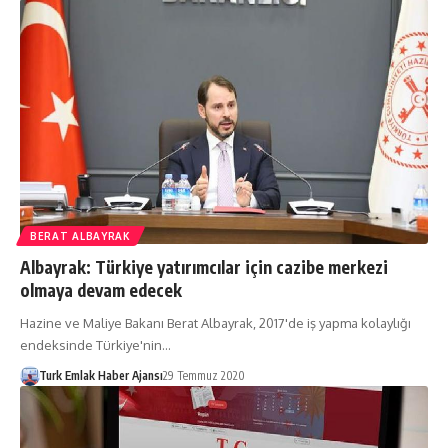
BERAT ALBAYRAK
Albayrak: Türkiye yatırımcılar için cazibe merkezi
olmaya devam edecek
Hazine ve Maliye Bakanı Berat Albayrak, 2017'de iş yapma kolaylığı
endeksinde Türkiye'nin…
Turk Emlak Haber Ajansı
29 Temmuz 2020