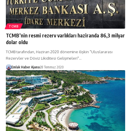
TCMB
TCMB’nin resmi rezerv varlıkları haziranda 86,3 milyar
dolar oldu
TCMB tarafından, Haziran 2020 dönemine ilişkin "Uluslararası
Rezervler ve Döviz Likiditesi Gelişmeleri"…
Emlak Haber Ajansı
28 Temmuz 2020