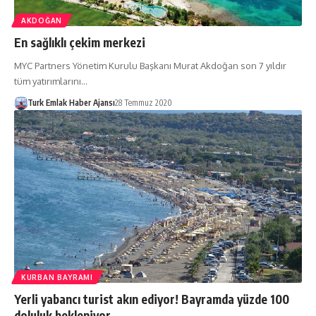
AKDOĞAN
En sağlıklı çekim merkezi
MYC Partners Yönetim Kurulu Başkanı Murat Akdoğan son 7 yıldır
tüm yatırımlarını…
Turk Emlak Haber Ajansı
28 Temmuz 2020
KURBAN BAYRAMI
Yerli yabancı turist akın ediyor! Bayramda yüzde 100
doluluk bekleniyor