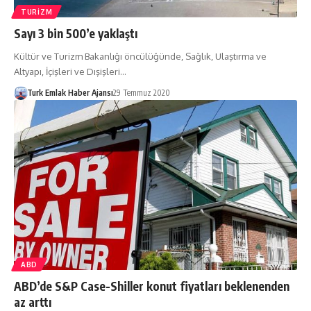
TURIZM
Sayı 3 bin 500’e yaklaştı
Kültür ve Turizm Bakanlığı öncülüğünde, Sağlık, Ulaştırma ve
Altyapı, İçişleri ve Dışişleri…
Turk Emlak Haber Ajansı
29 Temmuz 2020
ABD
ABD’de S&P Case-Shiller konut fiyatları beklenenden
az arttı