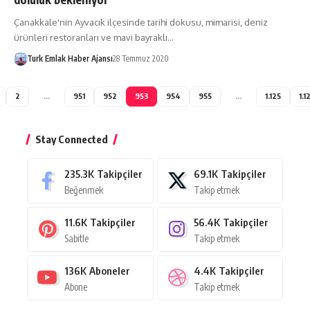
Çanakkale'nin Ayvacık ilçesinde tarihi dokusu, mimarisi, deniz
ürünleri restoranları ve mavi bayraklı…
Turk Emlak Haber Ajansı
28 Temmuz 2020
2
…
951
952
953
954
955
…
1.125
1.1
Stay Connected
235.3K
Takipçiler
69.1K
Takipçiler
Beğenmek
Takip etmek
11.6K
Takipçiler
56.4K
Takipçiler
Sabitle
Takip etmek
136K
Aboneler
4.4K
Takipçiler
Abone
Takip etmek