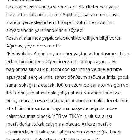
Festival hazırlıklarında sürdürülebilirlik ilkelerine uygun
hareket ettiklerini belirten Ağırbaş, kısa süre önce aynı
alanda gerçekleştirilen Etnospor Kültür Festivali’nin
altyapısından yararlandıklarını söyledi.
Festival alanında yapılacak etkinliklere ilişkin bilgi veren
Ağırbaş, şöyle devam etti:
“Festivalimiz 4 gün boyunca her yaştan vatandaşımıza hitap
eden, birbirinden değerli içeriklerle dolup taşacak. Bu
bağlamda sıfır atık bilincini çocuklarımıza ve ailelerimize
aşılayacak sergilerimiz, sanat dönüşüm atölyelerimiz, çocuk
sanat sokağımız olacak. 100’ün üzerinde sanatçımız geri ve
ileri dönüşüm alanındaki çalışmalarını vatandaşlarımızla
buluşturacak, çevre farkındalığını zihinlere nakledecek. Sıfır
atık bilincini insanların hayatına nakşedeceğimiz müze
çalışmalarımız olacak. YTB ve TİKA’nın, uluslararası
mutfaklarla alakalı çalışması olacak. Atıksız mutfak
alanımızda, mutfakta sıfır atığın sırrını önereceğiz. Enerji
verimliliğiyle alakalı bolca etkinlik yapılacak.”