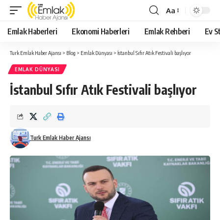
Aa
Yazı
Tipi
Emlak Haberleri
Ekonomi Haberleri
Emlak Rehberi
Ev St
Yeniden
Boyutlandırıcı
Turk Emlak Haber Ajansı
>
Blog
>
Emlak Dünyası
>
İstanbul Sıfır Atık Festivali başlıyor
EMLAK DÜNYASI
İstanbul Sıfır Atık Festivali başlıyor
Turk Emlak Haber Ajansı