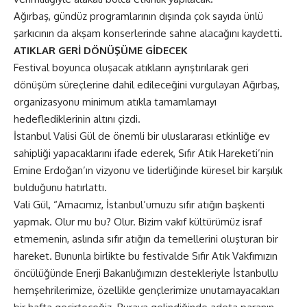
Ağırbaş, gündüz programlarının dışında çok sayıda ünlü
şarkıcının da akşam konserlerinde sahne alacağını kaydetti.
ATIKLAR GERİ DÖNÜŞÜME GİDECEK
Festival boyunca oluşacak atıkların ayrıştırılarak geri
dönüşüm süreçlerine dahil edileceğini vurgulayan Ağırbaş,
organizasyonu minimum atıkla tamamlamayı
hedeflediklerinin altını çizdi.
İstanbul Valisi Gül de önemli bir uluslararası etkinliğe ev
sahipliği yapacaklarını ifade ederek, Sıfır Atık Hareketi’nin
Emine Erdoğan’ın vizyonu ve liderliğinde küresel bir karşılık
bulduğunu hatırlattı.
Vali Gül, “Amacımız, İstanbul’umuzu sıfır atığın başkenti
yapmak. Olur mu bu? Olur. Bizim vakıf kültürümüz israf
etmemenin, aslında sıfır atığın da temellerini oluşturan bir
hareket. Bununla birlikte bu festivalde Sıfır Atık Vakfımızın
öncülüğünde Enerji Bakanlığımızın destekleriyle İstanbullu
hemşehrilerimize, özellikle gençlerimize unutamayacakları