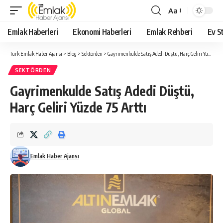
Aa
Yazı
Tipi
Emlak Haberleri
Ekonomi Haberleri
Emlak Rehberi
Ev St
Yeniden
Boyutlandırıcı
Turk Emlak Haber Ajansı
>
Blog
>
Sektörden
>
Gayrimenkulde Satış Adedi Düştü, Harç Geliri Yüzde 75 Arttı
SEKTÖRDEN
Gayrimenkulde Satış Adedi Düştü,
Harç Geliri Yüzde 75 Arttı
Emlak Haber Ajansı