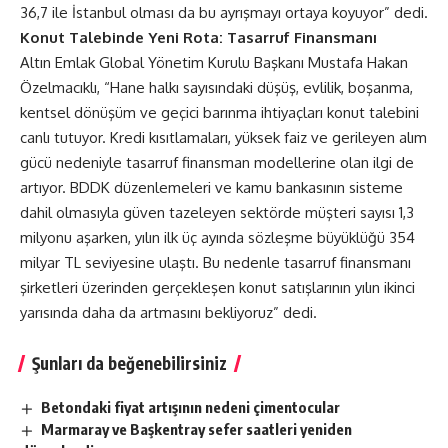
36,7 ile İstanbul olması da bu ayrışmayı ortaya koyuyor” dedi.
Konut Talebinde Yeni Rota: Tasarruf Finansmanı
Altın Emlak Global Yönetim Kurulu Başkanı Mustafa Hakan
Özelmacıklı, “Hane halkı sayısındaki düşüş, evlilik, boşanma,
kentsel dönüşüm ve geçici barınma ihtiyaçları konut talebini
canlı tutuyor. Kredi kısıtlamaları, yüksek faiz ve gerileyen alım
gücü nedeniyle tasarruf finansman modellerine olan ilgi de
artıyor. BDDK düzenlemeleri ve kamu bankasının sisteme
dahil olmasıyla güven tazeleyen sektörde müşteri sayısı 1,3
milyonu aşarken, yılın ilk üç ayında sözleşme büyüklüğü 354
milyar TL seviyesine ulaştı. Bu nedenle tasarruf finansmanı
şirketleri üzerinden gerçekleşen konut satışlarının yılın ikinci
yarısında daha da artmasını bekliyoruz” dedi.
Şunları da beğenebilirsiniz
Betondaki fiyat artışının nedeni çimentocular
Marmaray ve Başkentray sefer saatleri yeniden