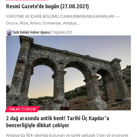
Resmi Gazete’de bugün (27.08.2021)
YÜRÜTME VE İDARE BÖLÜMÜ CUMHURBAŞKANI KARARLARI ––
Düzce, Rize, Artvin, Osmaniye, Antalya,…
Turk Emlak Haber Ajansı
27 Ağustos 2021
EMLAK TURIZM
2 dağ arasında antik kent! Tarihi Üç Kapılar’a
benzerliğiyle dikkat çekiyor
Antalya'da 924 rakımda bulunan ve tarihi yaklaşık 5 bin yıl öncesine