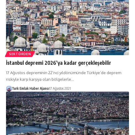
SEKTÖRDEN
İstanbul depremi 2026’ya kadar gerçekleşebilir
17 Ağustos depreminin 22’nci yıldönümünde Türkiye’de deprem
riskiyle karşı karşıya olan bölgelerle…
Turk Emlak Haber Ajansı
17 Ağustos 2021