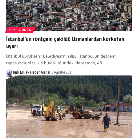
SEKTÖRDEN
İstanbul’un röntgeni çekildi! Uzmanlardan korkutan
uyarı
İstanbul Büyükşehir Belediyesi'nin (İBB) İstanbul'un deprem
raporunda; olası 7,5 büyüklüğündeki depremde, 48…
Turk Emlak Haber Ajansı
15 Ağustos 2021