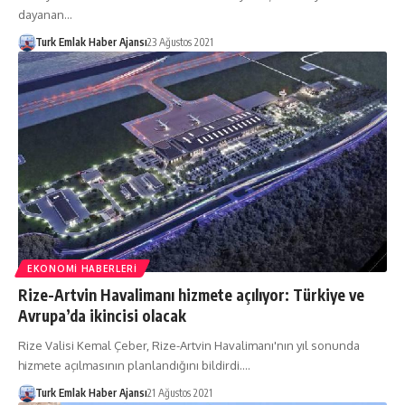
dayanan…
Turk Emlak Haber Ajansı
23 Ağustos 2021
EKONOMI HABERLERI
Rize-Artvin Havalimanı hizmete açılıyor: Türkiye ve
Avrupa’da ikincisi olacak
Rize Valisi Kemal Çeber, Rize-Artvin Havalimanı'nın yıl sonunda
hizmete açılmasının planlandığını bildirdi.…
Turk Emlak Haber Ajansı
21 Ağustos 2021