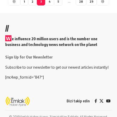
1
2
3
4
5
…
28
29
//
W
e influence 20 million users and is the number one
business and technology news network on the planet
Sign Up for Our Newsletter
Subscribe to our newsletter to get our newest articles instantly!
[mc4wp_form id=”847″]
Bizi takip edin
© 2019 Emlak Haber Ajansı. Tüm Hakları Saklıdır. All Rights Reserved.