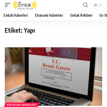
Emlak Haberleri
Ekonomi Haberleri
Emlak Rehberi
Ev St
Etiket:
Yapı
EKONOMI HABERLERI