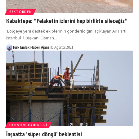
SEKTÖRDEN
Kabaktepe: “Felaketin izlerini hep birlikte sileceğiz”
Bölgeye yeni destek ekiplerinin gönderildiğini açıklayan AK Parti
İstanbul İl Başkanı Osman…
Turk Emlak Haber Ajansı
15 Ağustos 2021
EKONOMI HABERLERI
İnşaatta ‘süper döngü’ beklentisi