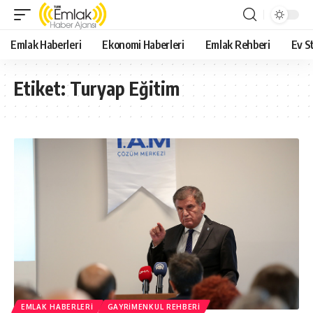
Emlak Haberleri
Ekonomi Haberleri
Emlak Rehberi
Ev St
Etiket:
Turyap Eğitim
EMLAK HABERLERI
GAYRIMENKUL REHBERI