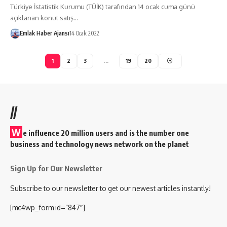
Türkiye İstatistik Kurumu (TÜİK) tarafından 14 ocak cuma günü
açıklanan konut satış…
Emlak Haber Ajansı
14 Ocak 2022
1
2
3
…
19
20
//
W
e influence 20 million users and is the number one
business and technology news network on the planet
Sign Up for Our Newsletter
Subscribe to our newsletter to get our newest articles instantly!
[mc4wp_form id=”847″]