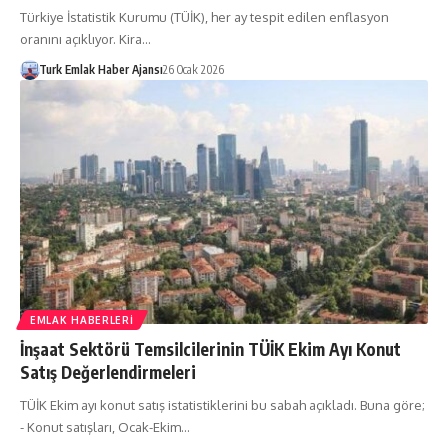
Türkiye İstatistik Kurumu (TÜİK), her ay tespit edilen enflasyon
oranını açıklıyor. Kira…
Turk Emlak Haber Ajansı
26 Ocak 2026
EMLAK HABERLERI
İnşaat Sektörü Temsilcilerinin TÜİK Ekim Ayı Konut
Satış Değerlendirmeleri
TÜİK Ekim ayı konut satış istatistiklerini bu sabah açıkladı. Buna göre;
- Konut satışları, Ocak-Ekim…