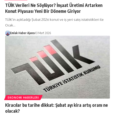
TÜİK Verileri Ne Söylüyor? İnşaat Üretimi Artarken
Konut Piyasası Yeni Bir Döneme Giriyor
TÜİK’in açıkladığı Şubat 2026 konut ve iş yeri satış istatistikleri ile
Ocak…
Emlak Haber Ajansı
13 Mart 2026
EKONOMI HABERLERI
Kiracılar bu tarihe dikkat: Şubat ayı kira artış oranı ne
olacak?