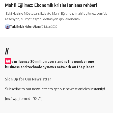
Mahfi Eğilmez: Ekonomik krizleri anlama rehberi
Eski Hazine Müsteşarı, iktisatçı Mahfi Eğilmez, ‘mahfiegilmez.com‘da
resesyon, slumpflasyon, deflasyon gibi ekonomik…
Turk Emlak Haber Ajansı
17 Nisan 2020
//
W
e influence 20 million users and is the number one
business and technology news network on the planet
Sign Up for Our Newsletter
Subscribe to our newsletter to get our newest articles instantly!
[mc4wp_form id=”847″]