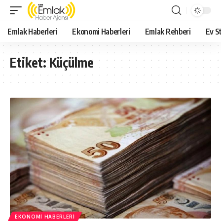
Emlak Haberleri
Ekonomi Haberleri
Emlak Rehberi
Ev St
Etiket:
Küçülme
EKONOMI HABERLERI