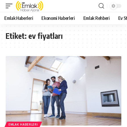
Emlak Haberleri
Ekonomi Haberleri
Emlak Rehberi
Ev St
Etiket:
ev fiyatları
EMLAK HABERLERI