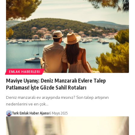
EMLAK HABERLERI
Maviye Uyanış: Deniz Manzaralı Evlere Talep
Patlaması! İşte Gözde Sahil Rotaları
Deniz manzaralı ev arayışında mısınız? Son talep artışının
nedenlerini ve en çok…
Turk Emlak Haber Ajansı
6 Mayıs 2025