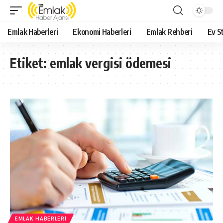
Emlak Haberleri
Ekonomi Haberleri
Emlak Rehberi
Ev St
Etiket:
emlak vergisi ödemesi
EMLAK HABERLERI