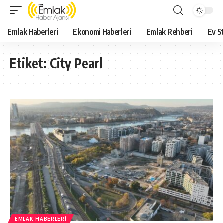
Emlak Haberleri
Ekonomi Haberleri
Emlak Rehberi
Ev St
Etiket:
City Pearl
EMLAK HABERLERI