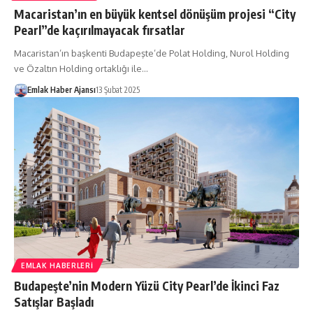
Macaristan’ın en büyük kentsel dönüşüm projesi “City
Pearl”de kaçırılmayacak fırsatlar
Macaristan’ın başkenti Budapeşte’de Polat Holding, Nurol Holding
ve Özaltın Holding ortaklığı ile…
Emlak Haber Ajansı
13 Şubat 2025
EMLAK HABERLERI
Budapeşte’nin Modern Yüzü City Pearl’de İkinci Faz
Satışlar Başladı