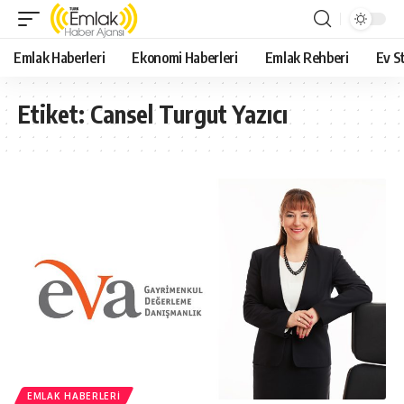
Emlak Haberleri
Ekonomi Haberleri
Emlak Rehberi
Ev St
Etiket:
Cansel Turgut Yazıcı
EMLAK HABERLERI