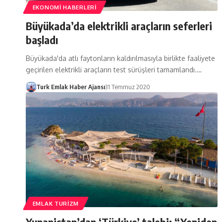
EKONOMI HABERLERI
Büyükada’da elektrikli araçların seferleri
başladı
Büyükada'da atlı faytonların kaldırılmasıyla birlikte faaliyete
geçirilen elektrikli araçların test sürüşleri tamamlandı.…
Turk Emlak Haber Ajansı
31 Temmuz 2020
EMLAK TURIZM
Yunanistan’dan ‘Türkiye’ talebi: “Yeniden