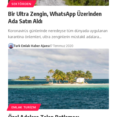
SEKTÖRDEN
Bir Ultra Zengin, WhatsApp Üzerinden
Ada Satın Aldı
Koronavirüs günlerinde neredeyse tüm dünyada uygulanan
karantina önlemleri, ultra zenginlerin müstakil adalara…
Turk Emlak Haber Ajansı
17 Temmuz 2020
EMLAK TURIZM
Özel Adalara Talep Patlaması